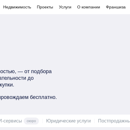
Недвижимость
Проекты
Услуги
О компании
Франшиза
стью, — от подбора

тельности до

купки.
опровождаем бесплатно.
И-сервисы
Юридические услуги
Постпродажны
скоро