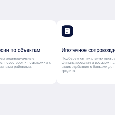
рсии по объектам
Ипотечное сопровожд
уем индивидуальные
Подберем оптимальную прогр
ы новостроек и познакомим с
финансирования и возьмем на
тивными районами.
взаимодействие с банками до 
кредита.