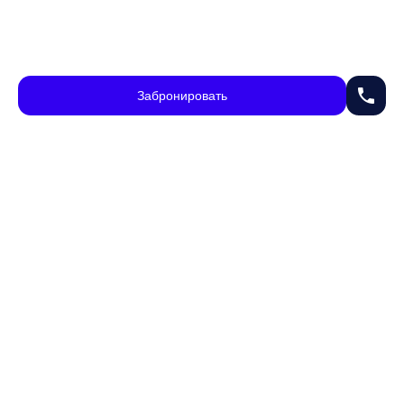
phone
Забронировать
chevron_right
В ипотеку
236 288 ₽/мес.
percent
ВЭРИ на Миклухо-Маклая
Россия, регион Москва, г Москва, ул Миклухо-Маклая, д 23
Квартир в доме: 180
Сдача IV кв. 2025