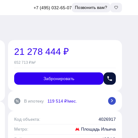
Позвонить вам?
+7 (495) 032-65-07
21 278 444 ₽
652 713 ₽/м²
phone
Забронировать
chevron_right
В ипотеку
119 514 ₽/мес.
percent
Код объекта:
4026917
Площадь Ильича
Метро: