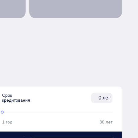
Срок

лет
кредитования
1 год
30 лет