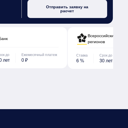
Отправить заявку на
расчет
Всероссийский банк 
Банк
регионов
рок до
Ежемесячный платеж
Ставка
Срок до
Е
0 лет
0 ₽
6 %
30 лет
0