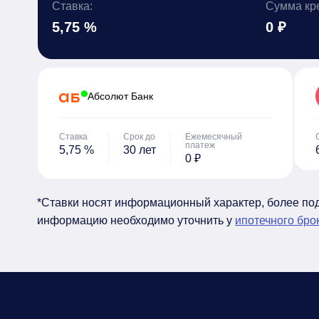
Ставка:
Сумма кр
5,75 %
0 ₽
Абсолют Банк
Ставка
Срок до
Ежемесячный
платеж
5,75 %
30 лет
0 ₽
*Ставки носят информационный характер, более п
информацию необходимо уточнить у
ипотечного бро