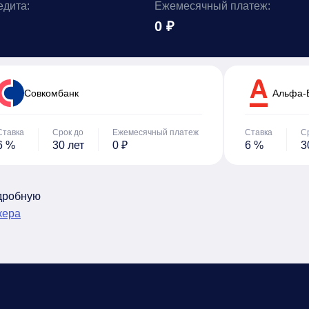
едита:
Ежемесячный платеж:
0 ₽
Cовкомбанк
Альфа-
Ставка
Срок до
Ежемесячный платеж
Ставка
С
6 %
30 лет
0 ₽
6 %
3
одробную
кера