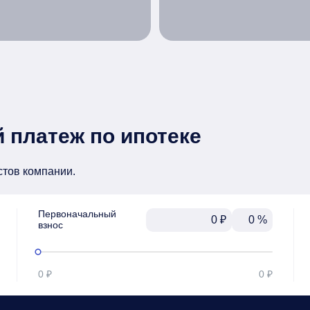
 платеж по ипотеке
стов компании.
Первоначальный

₽
%
взнос
0 ₽
0 ₽