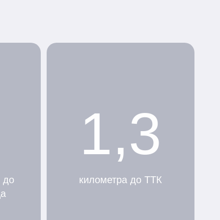
1,3
 до
километра до ТТК
ца