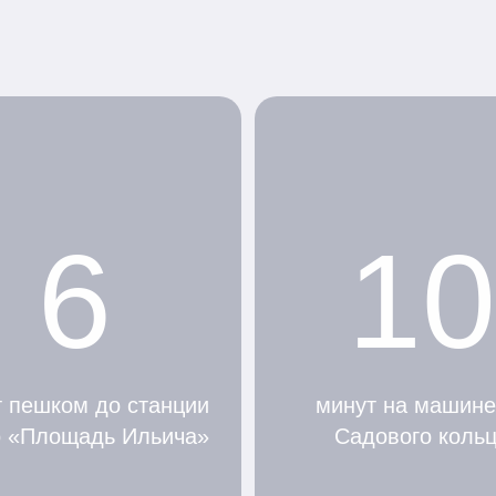
6
10
 пешком до станции
минут на машине
о «Площадь Ильича»
Садового коль