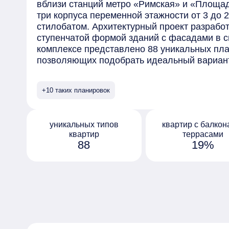
вблизи станций метро «Римская» и «Площа
три корпуса переменной этажности от 3 до
стилобатом. Архитектурный проект разрабо
ступенчатой формой зданий с фасадами в с
комплексе представлено 88 уникальных пл
позволяющих подобрать идеальный вариант
Здесь можно выбрать студии, просторные 1-
также трех- и четырехкомнатные лоты с мас
+10 таких планировок
дополнительными помещениями и большими
представлены двухуровневые квартиры для 
решения, а также квартиры с террасами и 
уникальных типов
квартир с балкон
естественного освещения оценят варианты с
квартир
террасами
ценители комфорта — квартиры с мастер-с
88
19%
лобби предусмотрены зоны для отдыха и о
пространства, коворкинг, а также ресепшен
поможет в решении повседневных вопросов.
предусмотрены отдельные входы для курьер
комната матери и ребенка. Пространство д
среду, наполненную уютом, природой и удо
предусмотрены зоны для активного отдыха