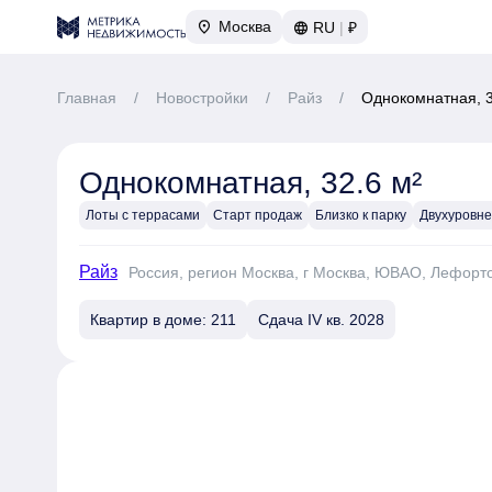
Москва
RU
|
₽
Главная
/
Новостройки
/
Райз
/
Однокомнатная, 3
Однокомнатная, 32.6 м²
Лоты с террасами
Старт продаж
Близко к парку
Двухуровн
Райз
Россия, регион Москва, г Москва, ЮВАО, Лефорт
Квартир в доме: 211
Сдача IV кв. 2028