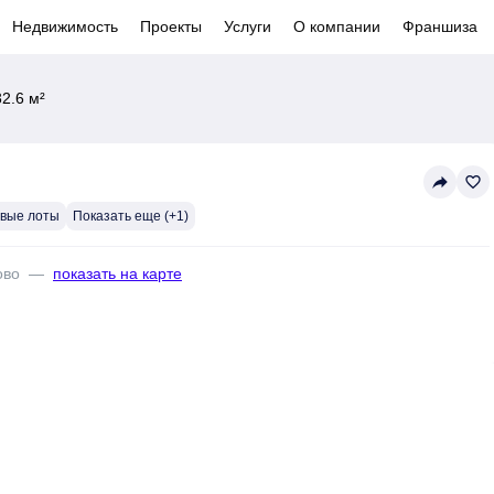
Недвижимость
Проекты
Услуги
О компании
Франшиза
2.6 м²
reply
favorite_border
евые лоты
Показать еще (+1)
ово
—
показать на карте