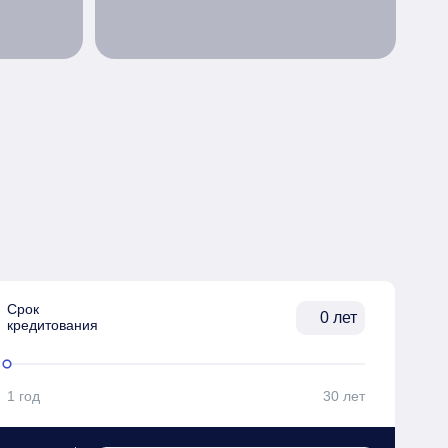
Срок

лет
кредитования
1 год
30 лет