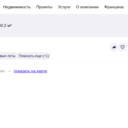
Недвижимость
Проекты
Услуги
О компании
Франшиза
0.2 м²
reply
favorite_border
евые лоты
Показать еще (+1)
ово
—
показать на карте