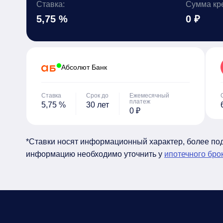
Ставка:
Сумма кр
5,75 %
0 ₽
Абсолют Банк
Ставка
Срок до
Ежемесячный
платеж
5,75 %
30 лет
0 ₽
*Ставки носят информационный характер, более п
информацию необходимо уточнить у
ипотечного бро