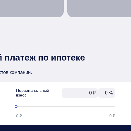
 платеж по ипотеке
стов компании.
Первоначальный

₽
%
взнос
0 ₽
0 ₽