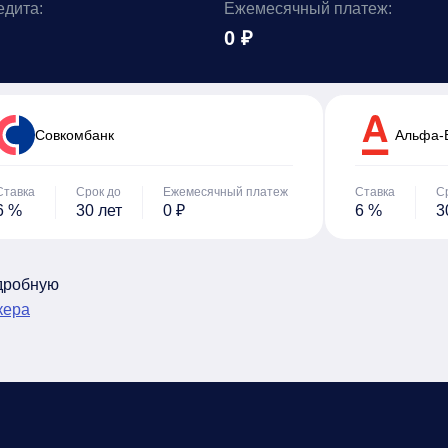
едита:
Ежемесячный платеж:
0 ₽
Cовкомбанк
Альфа-
Ставка
Срок до
Ежемесячный платеж
Ставка
С
6 %
30 лет
0 ₽
6 %
3
одробную
кера