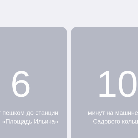
6
10
 пешком до станции
минут на машине
о «Площадь Ильича»
Садового коль