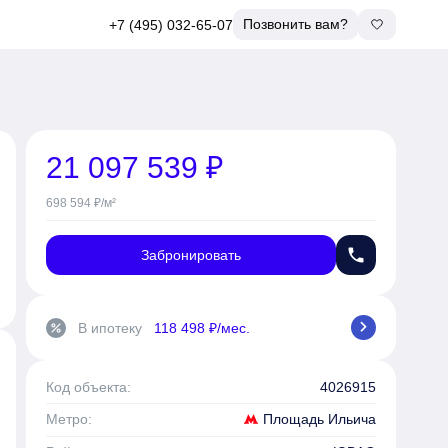
Позвонить вам?
+7 (495) 032-65-07
21 097 539 ₽
698 594 ₽/м²
phone
Забронировать
chevron_right
В ипотеку
118 498 ₽/мес.
percent
Код объекта:
4026915
Площадь Ильича
Метро: