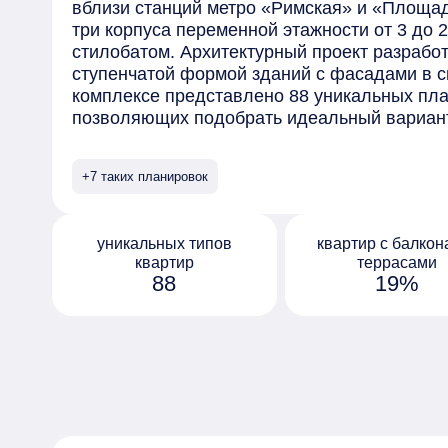
вблизи станций метро «Римская» и «Площа
три корпуса переменной этажности от 3 до
стилобатом. Архитектурный проект разрабо
ступенчатой формой зданий с фасадами в с
комплексе представлено 88 уникальных пл
позволяющих подобрать идеальный вариант
Здесь можно выбрать студии, просторные 1-
также трех- и четырехкомнатные лоты с мас
+7 таких планировок
дополнительными помещениями и большими
представлены двухуровневые квартиры для 
решения, а также квартиры с террасами и 
уникальных типов
квартир с балкон
естественного освещения оценят варианты с
квартир
террасами
ценители комфорта — квартиры с мастер-с
88
19%
лобби предусмотрены зоны для отдыха и о
пространства, коворкинг, а также ресепшен
поможет в решении повседневных вопросов.
предусмотрены отдельные входы для курьер
комната матери и ребенка. Пространство д
среду, наполненную уютом, природой и удо
предусмотрены зоны для активного отдыха