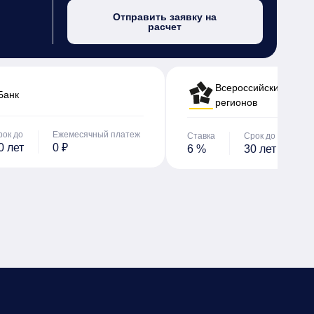
Отправить заявку на
расчет
Всероссийский банк 
Банк
регионов
рок до
Ежемесячный платеж
Ставка
Срок до
Е
0 лет
0 ₽
6 %
30 лет
0