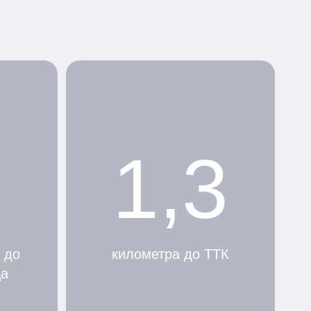
1,3
 до
километра до ТТК
ца