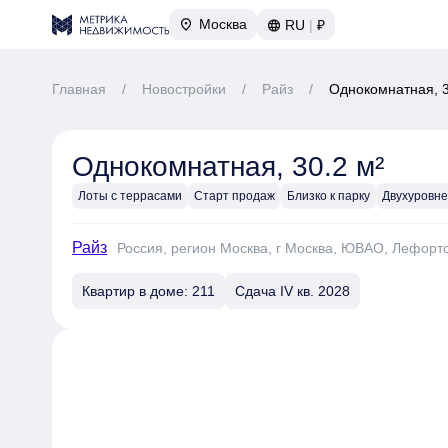
Москва
RU
|
₽
Главная
/
Новостройки
/
Райз
/
Однокомнатная, 3
Однокомнатная, 30.2 м²
Лоты с террасами
Старт продаж
Близко к парку
Двухуровн
Райз
Россия, регион Москва, г Москва, ЮВАО, Лефорт
Квартир в доме: 211
Сдача IV кв. 2028