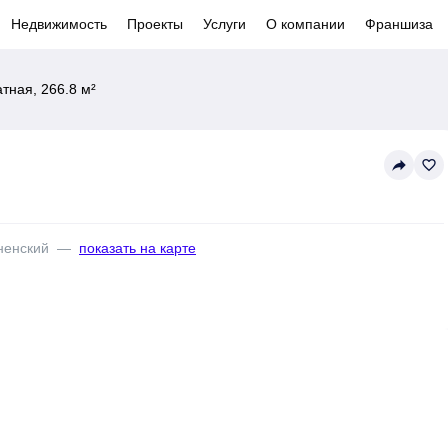
Недвижимость
Проекты
Услуги
О компании
Франшиза
тная, 266.8 м²
reply
favorite_border
ненский
—
показать на карте