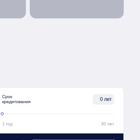
Срок

лет
кредитования
1 год
30 лет