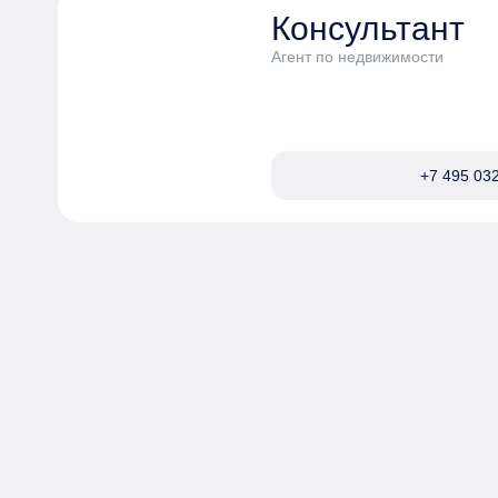
отапливаемый паркинг с круглосуточной ох
Консультант
услугами автомойки и зарядными станциями
Агент по недвижимости
+7 495 032