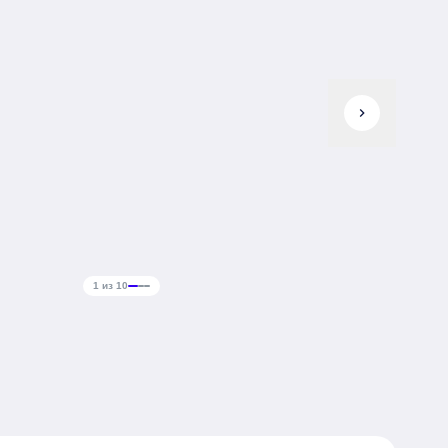
chevron_right
1 из 10