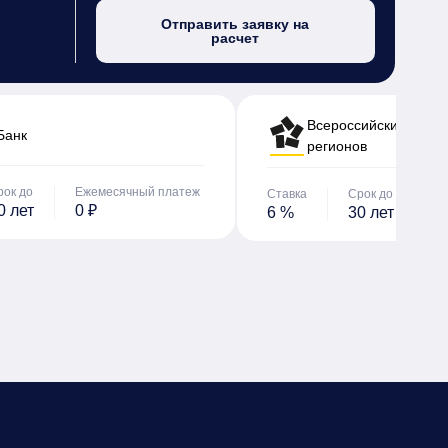
Отправить заявку на
расчет
Всероссийский банк 
Банк
регионов
рок до
Ежемесячный платеж
Ставка
Срок до
Е
0 лет
0 ₽
6 %
30 лет
0