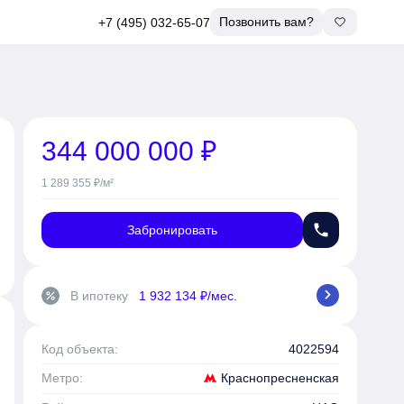
Позвонить вам?
+7 (495) 032-65-07
344 000 000 ₽
1 289 355 ₽/м²
phone
Забронировать
chevron_right
В ипотеку
1 932 134 ₽/мес.
percent
Код объекта:
4022594
Краснопресненская
Метро: