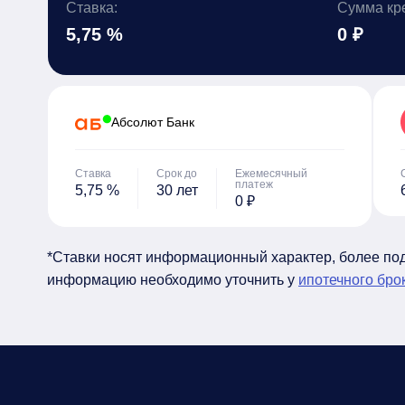
Ставка:
Сумма кр
5,75 %
0 ₽
Абсолют Банк
Ставка
Срок до
Ежемесячный
платеж
5,75 %
30 лет
0 ₽
*Ставки носят информационный характер, более п
информацию необходимо уточнить у
ипотечного бро