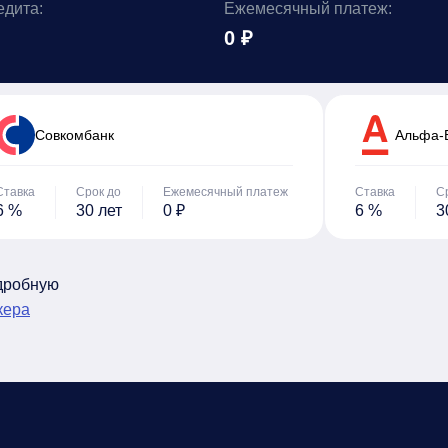
едита:
Ежемесячный платеж:
0 ₽
Cовкомбанк
Альфа-
Ставка
Срок до
Ежемесячный платеж
Ставка
С
6 %
30 лет
0 ₽
6 %
3
одробную
кера