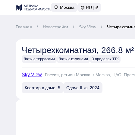
Москва
RU
|
₽
Главная
/
Новостройки
/
Sky View
/
Четырехкомна
Четырехкомнатная, 266.8 м²
Лоты с террасами
Лоты с каминами
В пределах ТТК
Sky View
Россия, регион Москва, г Москва, ЦАО, Прес
Квартир в доме: 5
Сдача II кв. 2024