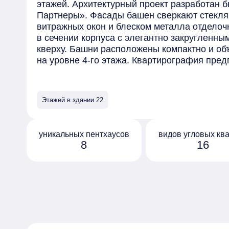
этажей. Архитектурный проект разработан 
Партнеры». Фасады башен сверкают стекл
витражных окон и блеском металла отделоч
в сечении корпуса с элегантно закругленн
кверху. Башни расположены компактно и о
на уровне 4-го этажа. Квартирография пред
планировочных решений с лотами площадью о
однокомнатных апартаментов до пентхаусов
высотой потолков до 4 метров, с возможнос
Этажей в здании 22
предчистовой отделки. Все окна в проекте
балконами — из них открываются виды на М
зелень Московского зоопарка и башни дело
уникальных пентхаусов
видов угловых кв
Входные группы и холлы будут отделаны п
8
16
«HSE DESIGN LAB». На эксплуатируемой кр
ландшафтный двор. На первых трех этажах
бассейном, сауны, студии для йоги, пилатес
красоты, фитобар, кафе, ресторан «Академи
Semifreddo, супермаркет и двухэтажная торг
кинозалы и детский центр. В комплексе пр
консьерж-сервис. Для владельцев автомоб