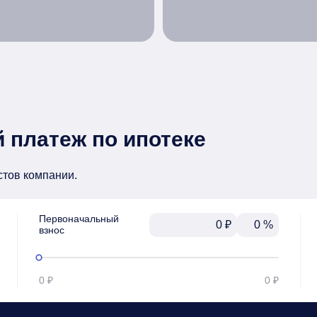
 платеж по ипотеке
стов компании.
Первоначальный

₽
%
взнос
0 ₽
0 ₽