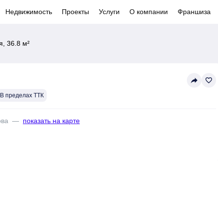
Недвижимость
Проекты
Услуги
О компании
Франшиза
, 36.8 м²
reply
favorite_border
В пределах ТТК
ова
—
показать на карте