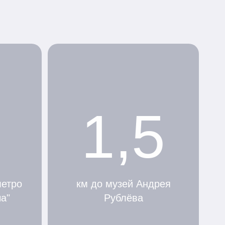
1,5
метро
км до музей Андрея
а"
Рублёва