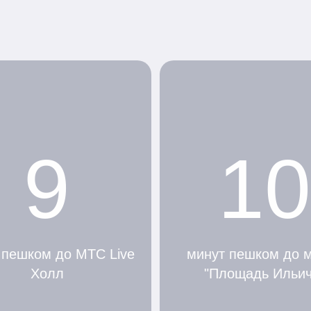
9
10
 пешком до МТС Live
минут пешком до 
Холл
"Площадь Ильич