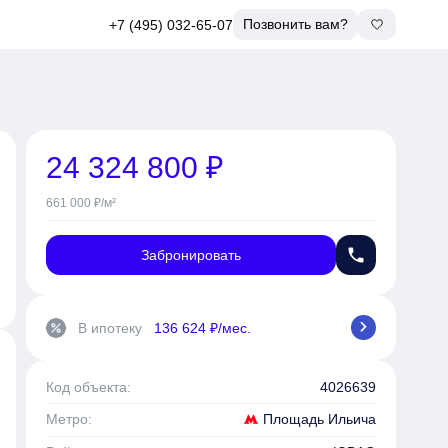
Позвонить вам?
+7 (495) 032-65-07
24 324 800 ₽
661 000 ₽/м²
phone
Забронировать
chevron_right
В ипотеку
136 624 ₽/мес.
percent
Код объекта:
4026639
Площадь Ильича
Метро: