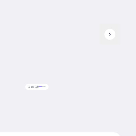
chevron_right
1 из 19