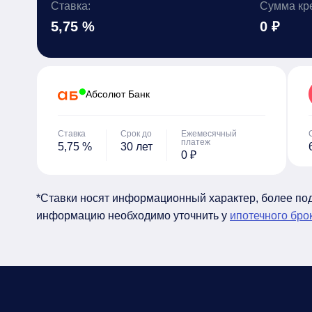
Ставка:
Сумма кр
5,75 %
0 ₽
Абсолют Банк
Ставка
Срок до
Ежемесячный
платеж
5,75 %
30 лет
0 ₽
*Ставки носят информационный характер, более п
информацию необходимо уточнить у
ипотечного бро