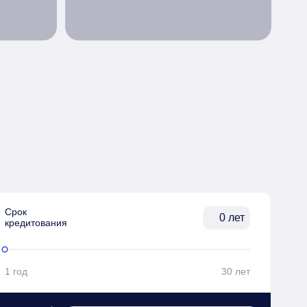
Срок

лет
кредитования
1 год
30 лет