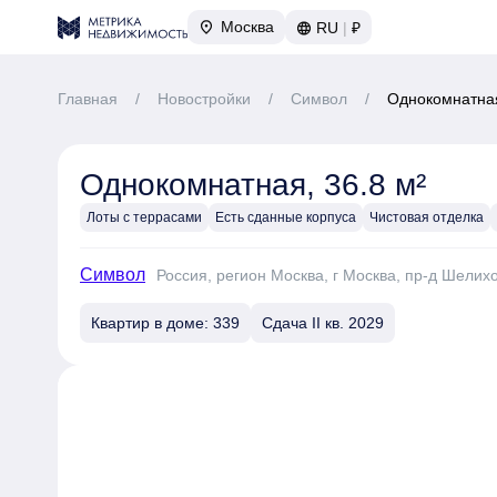
Москва
RU
|
₽
Главная
/
Новостройки
/
Символ
/
Однокомнатная
Однокомнатная, 36.8 м²
Лоты с террасами
Есть сданные корпуса
Чистовая отделка
Символ
Россия, регион Москва, г Москва, пр-д Шелих
Квартир в доме: 339
Сдача II кв. 2029