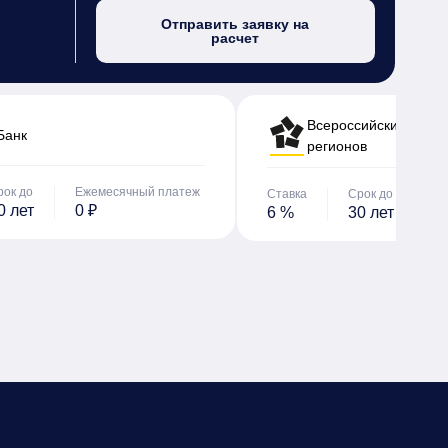
Отправить заявку на
расчет
Всероссийский банк 
Банк
регионов
рок до
Ежемесячный платеж
Ставка
Срок до
Е
0 лет
0 ₽
6 %
30 лет
0