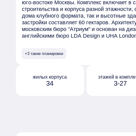
юго-востоке Москвы. Комплекс включает в 
строительства и корпуса разной этажности,
дома клубного формата, так и высотные зд
застройки составляет 60 гектаров. Архитек
московским бюро "Атриум" и основан на диз
английскими бюро LDA Design и UHA Lond
отделаны безопасными материалами премиу
элементами, выполненными на заказ. Сред
+3 такие планировки
предлагаемых в комплексе - квартиры с пр
окнами в ванной и возможностью установки
на последних этажах открывается вид на ц
обустроен собственный парк "Зелёная река
жилых корпуса
этажей в компле
34
3-27
10 гектаров, которая тянется через весь ква
Протяжённое прогулочное пространство ра
дворы жилых домов, и благодаря перепада 
руслом реки с покатыми зелёными берегами
организованы по принципу "двор без машин"
оборудованы системами видеонаблюдения и