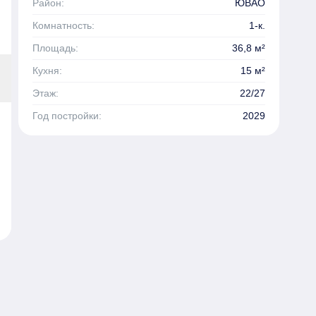
Район:
ЮВАО
Комнатность:
1-к.
Площадь:
36,8 м²
Кухня:
15 м²
Этаж:
22/27
Год постройки:
2029