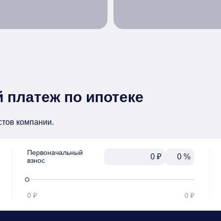
 платеж по ипотеке
стов компании.
Первоначальный

₽
%
взнос
0 ₽
0 ₽