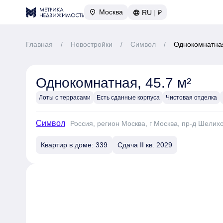
Москва
RU
|
₽
Главная
/
Новостройки
/
Символ
/
Однокомнатная
Однокомнатная, 45.7 м²
Лоты с террасами
Есть сданные корпуса
Чистовая отделка
Символ
Россия, регион Москва, г Москва, пр-д Шелих
Квартир в доме: 339
Сдача II кв. 2029