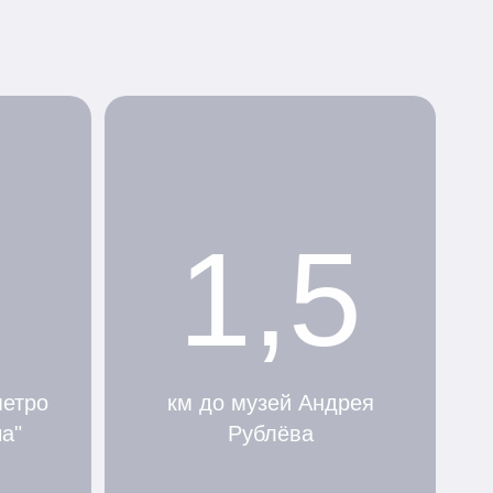
1,5
метро
км до музей Андрея
а"
Рублёва