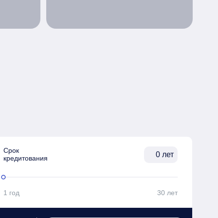
Срок

лет
кредитования
1 год
30 лет