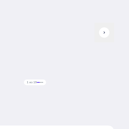
chevron_right
1 из 19