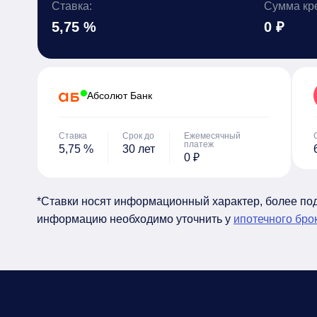
Ставка:
Сумма кр
5,75 %
0 ₽
Абсолют Банк
Ставка
Срок до
Ежемесячный
платеж
5,75 %
30 лет
0 ₽
*Ставки носят информационный характер, более п
информацию необходимо уточнить у
ипотечного бро