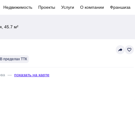
Недвижимость
Проекты
Услуги
О компании
Франшиза
, 45.7 м²
reply
favorite_border
В пределах ТТК
ова
—
показать на карте