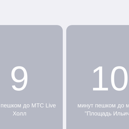
9
10
 пешком до МТС Live
минут пешком до 
Холл
"Площадь Ильич