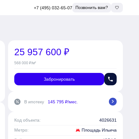
Позвонить вам?
+7 (495) 032-65-07
25 957 600 ₽
568 000 ₽/м²
phone
Забронировать
chevron_right
В ипотеку
145 795 ₽/мес.
percent
Код объекта:
4026631
Площадь Ильича
Метро: