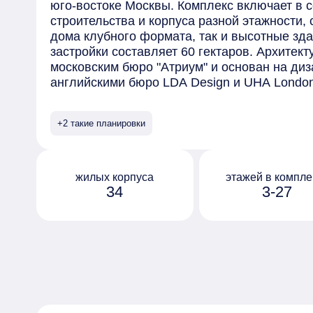
юго-востоке Москвы. Комплекс включает в 
строительства и корпуса разной этажности,
дома клубного формата, так и высотные зд
застройки составляет 60 гектаров. Архитек
московским бюро "Атриум" и основан на диз
английскими бюро LDA Design и UHA Lond
отделаны безопасными материалами премиу
элементами, выполненными на заказ. Сред
+2 такие планировки
предлагаемых в комплексе - квартиры с пр
окнами в ванной и возможностью установки
на последних этажах открывается вид на ц
обустроен собственный парк "Зелёная река
жилых корпуса
этажей в компле
34
3-27
10 гектаров, которая тянется через весь ква
Протяжённое прогулочное пространство ра
дворы жилых домов, и благодаря перепада 
руслом реки с покатыми зелёными берегами
организованы по принципу "двор без машин"
оборудованы системами видеонаблюдения и