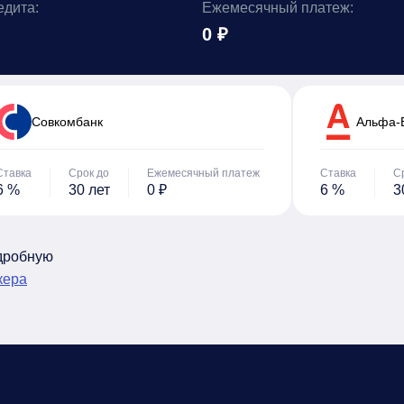
едита:
Ежемесячный платеж:
0 ₽
Cовкомбанк
Альфа-
Ставка
Срок до
Ежемесячный платеж
Ставка
С
6 %
30 лет
0 ₽
6 %
3
одробную
кера