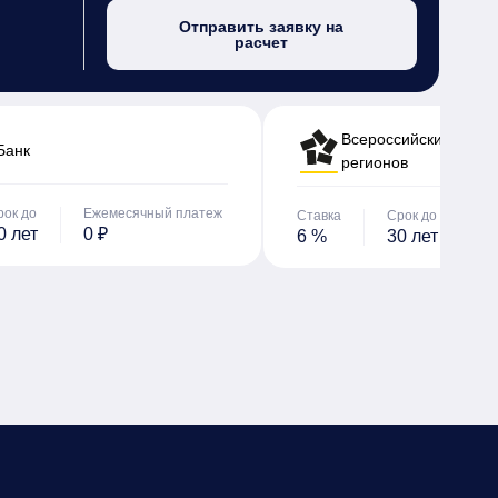
Отправить заявку на
расчет
Всероссийский банк 
Банк
регионов
рок до
Ежемесячный платеж
Ставка
Срок до
Е
0 лет
0 ₽
6 %
30 лет
0