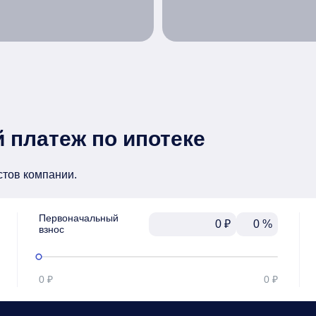
 платеж по ипотеке
стов компании.
Первоначальный

₽
%
взнос
0 ₽
0 ₽