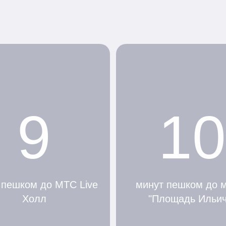
9
10
 пешком до МТС Live
минут пешком до 
Холл
"Площадь Ильич