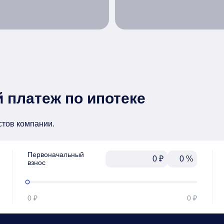
 платеж по ипотеке
стов компании.
Первоначальный

₽
%
взнос
0 ₽
0 ₽