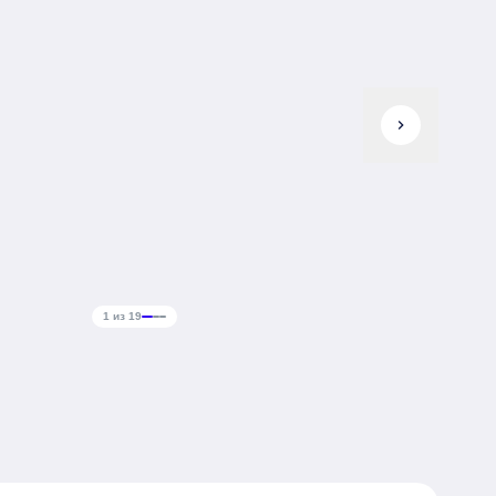
chevron_right
1 из 19