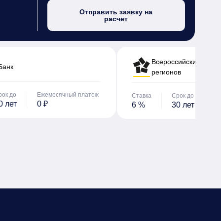
Отправить заявку на
расчет
Всероссийский банк 
Банк
регионов
рок до
Ежемесячный платеж
Ставка
Срок до
Е
0 лет
0 ₽
6 %
30 лет
0