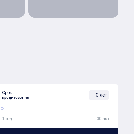
Срок

лет
кредитования
1 год
30 лет