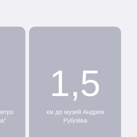
1,5
метро
км до музей Андрея
а"
Рублёва