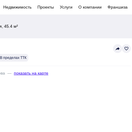
Недвижимость
Проекты
Услуги
О компании
Франшиза
, 45.4 м²
reply
favorite_border
В пределах ТТК
ова
—
показать на карте