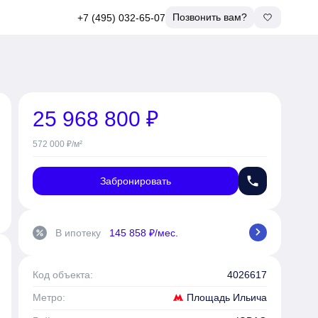
Позвонить вам?
+7 (495) 032-65-07
25 968 800 ₽
572 000 ₽/м²
phone
Забронировать
chevron_right
В ипотеку
145 858 ₽/мес.
percent
Код объекта:
4026617
Площадь Ильича
Метро: