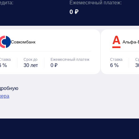
едита:
Ежемесячный платеж:
0 ₽
Cовкомбанк
Альфа-
Ставка
Срок до
Ежемесячный платеж
Ставка
С
6 %
30 лет
0 ₽
6 %
3
одробную
кера