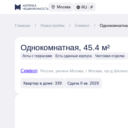
Москва
RU
|
₽
Главная
/
Новостройки
/
Символ
/
Однокомнатная
Однокомнатная, 45.4 м²
Лоты с террасами
Есть сданные корпуса
Чистовая отделка
Символ
Россия, регион Москва, г Москва, пр-д Шелих
Квартир в доме: 339
Сдача II кв. 2029