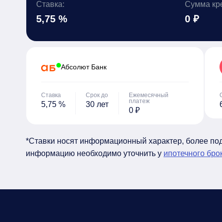
Ставка:
Сумма кр
5,75 %
0 ₽
Абсолют Банк
Ставка
Срок до
Ежемесячный
платеж
5,75 %
30 лет
0 ₽
*Ставки носят информационный характер, более п
информацию необходимо уточнить у
ипотечного бро