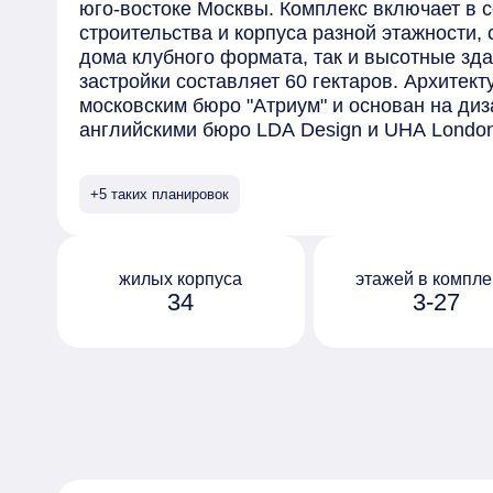
юго-востоке Москвы. Комплекс включает в 
строительства и корпуса разной этажности,
дома клубного формата, так и высотные зд
застройки составляет 60 гектаров. Архитек
московским бюро "Атриум" и основан на диз
английскими бюро LDA Design и UHA Lond
отделаны безопасными материалами премиу
элементами, выполненными на заказ. Сред
+5 таких планировок
предлагаемых в комплексе - квартиры с пр
окнами в ванной и возможностью установки
на последних этажах открывается вид на ц
обустроен собственный парк "Зелёная река
жилых корпуса
этажей в компле
34
3-27
10 гектаров, которая тянется через весь ква
Протяжённое прогулочное пространство ра
дворы жилых домов, и благодаря перепада 
руслом реки с покатыми зелёными берегами
организованы по принципу "двор без машин"
оборудованы системами видеонаблюдения и