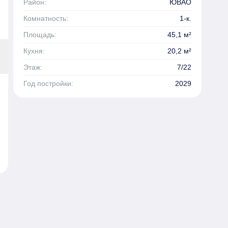
Район:
ЮВАО
Комнатность:
1-к.
Площадь:
45,1 м²
Кухня:
20,2 м²
Этаж:
7/22
Год постройки:
2029