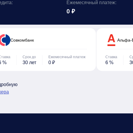
едита:
Ежемесячный платеж:
0 ₽
Cовкомбанк
Альфа-
Ставка
Срок до
Ежемесячный платеж
Ставка
С
6 %
30 лет
0 ₽
6 %
3
одробную
кера