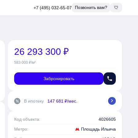
Позвонить вам?
+7 (495) 032-65-07
26 293 300 ₽
583 000 ₽/м²
phone
Забронировать
chevron_right
В ипотеку
147 681 ₽/мес.
percent
Код объекта:
4026605
Площадь Ильича
Метро: