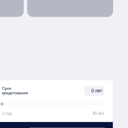
Срок

лет
кредитования
1 год
30 лет