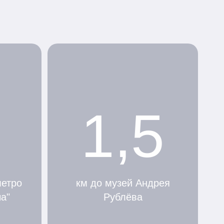
1,5
метро
км до музей Андрея
а"
Рублёва