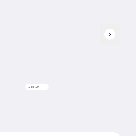
chevron_right
1 из 19