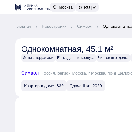
Москва
RU
|
₽
Главная
/
Новостройки
/
Символ
/
Однокомнатная
Однокомнатная, 45.1 м²
Лоты с террасами
Есть сданные корпуса
Чистовая отделка
Символ
Россия, регион Москва, г Москва, пр-д Шелих
Квартир в доме: 339
Сдача II кв. 2029