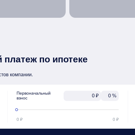
 платеж по ипотеке
стов компании.
Первоначальный

₽
%
взнос
0 ₽
0 ₽