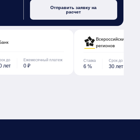
Отправить заявку на
расчет
Всероссийский банк 
Банк
регионов
рок до
Ежемесячный платеж
Ставка
Срок до
Е
0 лет
0 ₽
6 %
30 лет
0