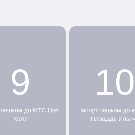
9
10
 пешком до МТС Live
минут пешком до 
Холл
"Площадь Ильич