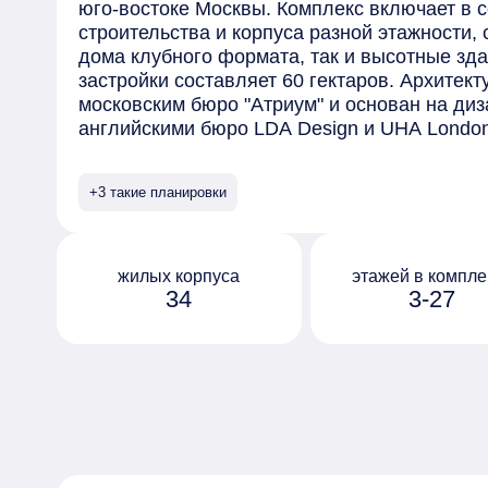
юго-востоке Москвы. Комплекс включает в 
строительства и корпуса разной этажности,
дома клубного формата, так и высотные зд
застройки составляет 60 гектаров. Архитек
московским бюро "Атриум" и основан на диз
английскими бюро LDA Design и UHA Lond
отделаны безопасными материалами премиу
элементами, выполненными на заказ. Сред
+3 такие планировки
предлагаемых в комплексе - квартиры с пр
окнами в ванной и возможностью установки
на последних этажах открывается вид на ц
обустроен собственный парк "Зелёная река
жилых корпуса
этажей в компле
34
3-27
10 гектаров, которая тянется через весь ква
Протяжённое прогулочное пространство ра
дворы жилых домов, и благодаря перепада 
руслом реки с покатыми зелёными берегами
организованы по принципу "двор без машин"
оборудованы системами видеонаблюдения и