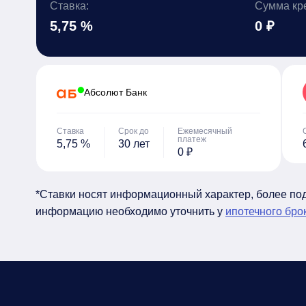
Ставка:
Сумма кр
5,75 %
0 ₽
Абсолют Банк
Ставка
Срок до
Ежемесячный
платеж
5,75 %
30 лет
0 ₽
*Ставки носят информационный характер, более п
информацию необходимо уточнить у
ипотечного бро