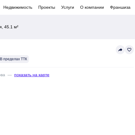
Недвижимость
Проекты
Услуги
О компании
Франшиза
, 45.1 м²
reply
favorite_border
В пределах ТТК
ова
—
показать на карте