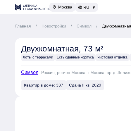
Москва
RU
|
₽
Главная
/
Новостройки
/
Символ
/
Двухкомнатная
Двухкомнатная, 73 м²
Лоты с террасами
Есть сданные корпуса
Чистовая отделка
Символ
Россия, регион Москва, г Москва, пр-д Шелих
Квартир в доме: 337
Сдача II кв. 2029