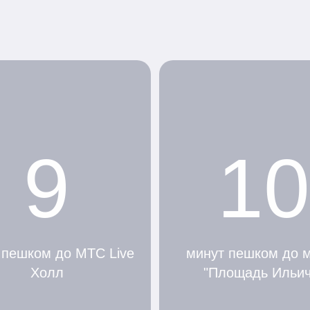
9
10
 пешком до МТС Live
минут пешком до 
Холл
"Площадь Ильич