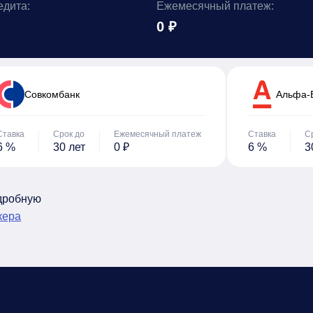
едита:
Ежемесячный платеж:
0 ₽
Cовкомбанк
Альфа-
Ставка
Срок до
Ежемесячный платеж
Ставка
С
6 %
30 лет
0 ₽
6 %
3
одробную
кера