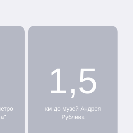
1,5
метро
км до музей Андрея
а"
Рублёва