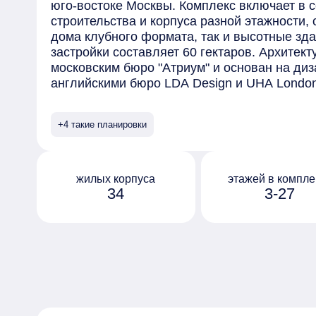
юго-востоке Москвы. Комплекс включает в 
строительства и корпуса разной этажности,
дома клубного формата, так и высотные зд
застройки составляет 60 гектаров. Архитек
московским бюро "Атриум" и основан на диз
английскими бюро LDA Design и UHA Lond
отделаны безопасными материалами премиу
элементами, выполненными на заказ. Сред
+4 такие планировки
предлагаемых в комплексе - квартиры с пр
окнами в ванной и возможностью установки
на последних этажах открывается вид на ц
обустроен собственный парк "Зелёная река
жилых корпуса
этажей в компле
34
3-27
10 гектаров, которая тянется через весь ква
Протяжённое прогулочное пространство ра
дворы жилых домов, и благодаря перепада 
руслом реки с покатыми зелёными берегами
организованы по принципу "двор без машин"
оборудованы системами видеонаблюдения и