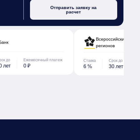
Отправить заявку на
расчет
Всероссийский банк 
Банк
регионов
рок до
Ежемесячный платеж
Ставка
Срок до
Е
0 лет
0 ₽
6 %
30 лет
0