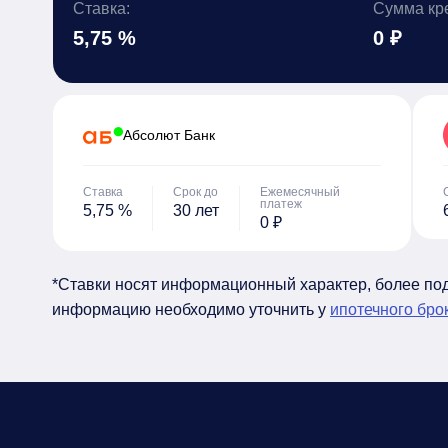
Ставка:
Сумма кр
5,75 %
0 ₽
Абсолют Банк
Ставка
Срок до
Ежемесячный
платеж
5,75 %
30 лет
0 ₽
*Ставки носят информационный характер, более п
информацию необходимо уточнить у
ипотечного бро