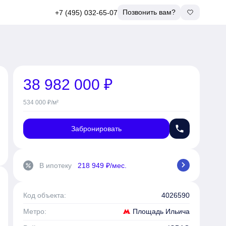
Позвонить вам?
+7 (495) 032-65-07
38 982 000 ₽
534 000 ₽/м²
phone
Забронировать
chevron_right
В ипотеку
218 949 ₽/мес.
percent
Код объекта:
4026590
Площадь Ильича
Метро: