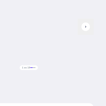
chevron_right
1 из 19