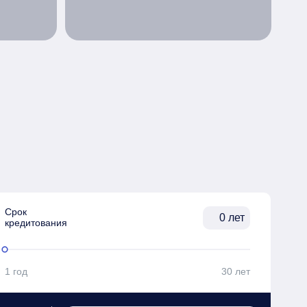
Срок

лет
кредитования
1 год
30 лет