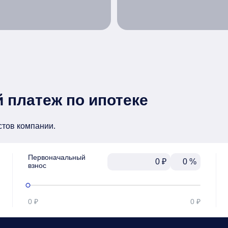
 платеж по ипотеке
стов компании.
Первоначальный

₽
%
взнос
0 ₽
0 ₽