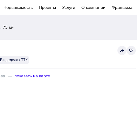
Недвижимость
Проекты
Услуги
О компании
Франшиза
, 73 м²
reply
favorite_border
В пределах ТТК
ова
—
показать на карте