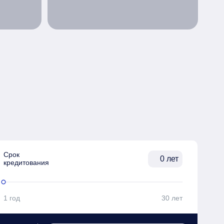
Срок

лет
кредитования
1 год
30 лет