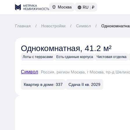
Москва
RU
|
₽
Главная
/
Новостройки
/
Символ
/
Однокомнатная
Однокомнатная, 41.2 м²
Лоты с террасами
Есть сданные корпуса
Чистовая отделка
Символ
Россия, регион Москва, г Москва, пр-д Шелих
Квартир в доме: 337
Сдача II кв. 2029