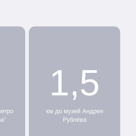
1,5
метро
км до музей Андрея
а"
Рублёва