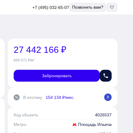
Позвонить вам?
+7 (495) 032-65-07
27 442 166 ₽
666 072 ₽/м²
phone
Забронировать
chevron_right
В ипотеку
154 134 ₽/мес.
percent
Код объекта:
4026537
Площадь Ильича
Метро: