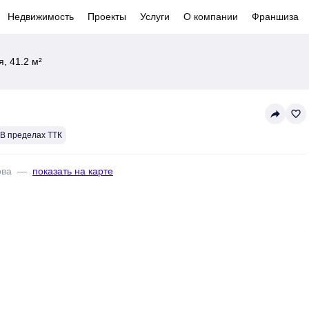
Недвижимость
Проекты
Услуги
О компании
Франшиза
, 41.2 м²
reply
favorite_border
В пределах ТТК
ова
—
показать на карте