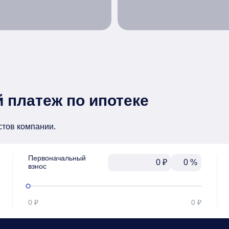
 платеж по ипотеке
стов компании.
Первоначальный

₽
%
взнос
0 ₽
0 ₽