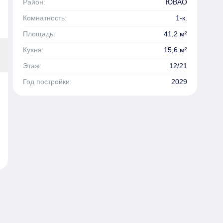
Район:
ЮВАО
Комнатность:
1-к.
Площадь:
41,2 м²
Кухня:
15,6 м²
Этаж:
12/21
Год постройки:
2029