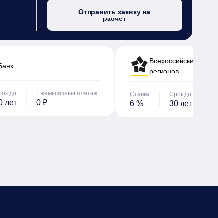
Отправить заявку на
расчет
Всероссийский банк 
Банк
регионов
рок до
Ежемесячный платеж
Ставка
Срок до
Е
0 лет
0 ₽
6 %
30 лет
0