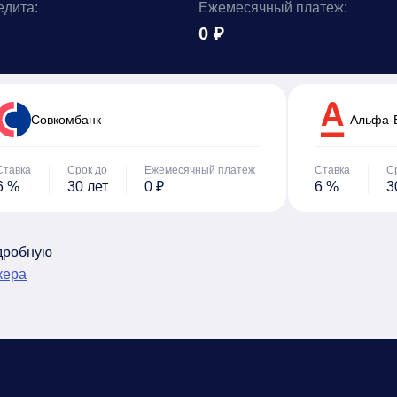
едита:
Ежемесячный платеж:
0 ₽
Cовкомбанк
Альфа-
Ставка
Срок до
Ежемесячный платеж
Ставка
С
6 %
30 лет
0 ₽
6 %
3
одробную
кера