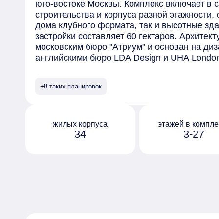
юго-востоке Москвы. Комплекс включает в 
строительства и корпуса разной этажности,
дома клубного формата, так и высотные зд
застройки составляет 60 гектаров. Архитек
московским бюро "Атриум" и основан на диз
английскими бюро LDA Design и UHA Lond
отделаны безопасными материалами премиу
элементами, выполненными на заказ. Сред
+8 таких планировок
предлагаемых в комплексе - квартиры с пр
окнами в ванной и возможностью установки
на последних этажах открывается вид на ц
обустроен собственный парк "Зелёная река
жилых корпуса
этажей в компле
34
3-27
10 гектаров, которая тянется через весь ква
Протяжённое прогулочное пространство ра
дворы жилых домов, и благодаря перепада 
руслом реки с покатыми зелёными берегами
организованы по принципу "двор без машин"
оборудованы системами видеонаблюдения и