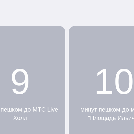
9
10
 пешком до МТС Live
минут пешком до 
Холл
"Площадь Ильич