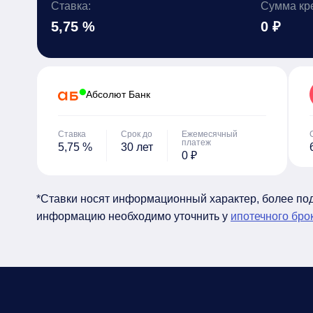
Ставка:
Сумма кр
5,75 %
0 ₽
Абсолют Банк
Ставка
Срок до
Ежемесячный
платеж
5,75 %
30 лет
0 ₽
*Ставки носят информационный характер, более п
информацию необходимо уточнить у
ипотечного бро