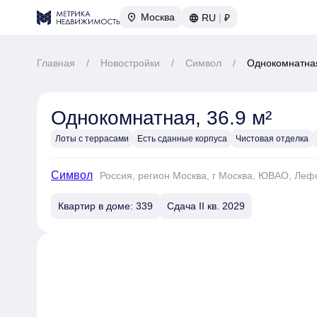
Москва
RU
|
₽
Главная
/
Новостройки
/
Символ
/
Однокомнатная
Однокомнатная, 36.9 м²
Лоты с террасами
Есть сданные корпуса
Чистовая отделка
Символ
Россия, регион Москва, г Москва, ЮВАО, Леф
Квартир в доме: 339
Сдача II кв. 2029