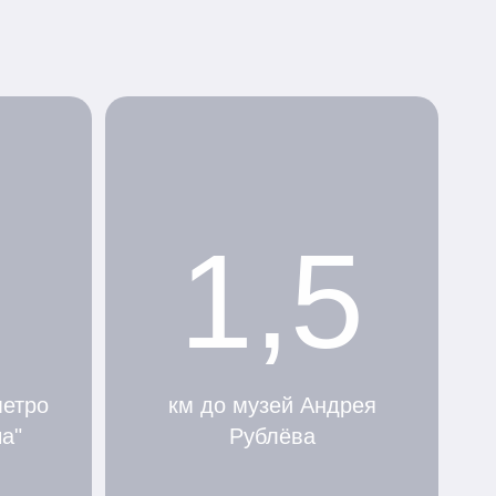
1,5
метро
км до музей Андрея
а"
Рублёва