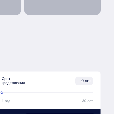
Срок

лет
кредитования
1 год
30 лет