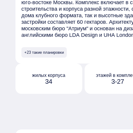
юго-востоке Москвы. Комплекс включает в 
строительства и корпуса разной этажности,
дома клубного формата, так и высотные зд
застройки составляет 60 гектаров. Архитек
московским бюро "Атриум" и основан на диз
английскими бюро LDA Design и UHA Lond
отделаны безопасными материалами премиу
элементами, выполненными на заказ. Сред
+23 такие планировки
предлагаемых в комплексе - квартиры с пр
окнами в ванной и возможностью установки
на последних этажах открывается вид на ц
обустроен собственный парк "Зелёная река
жилых корпуса
этажей в компле
34
3-27
10 гектаров, которая тянется через весь ква
Протяжённое прогулочное пространство ра
дворы жилых домов, и благодаря перепада 
руслом реки с покатыми зелёными берегами
организованы по принципу "двор без машин"
оборудованы системами видеонаблюдения и