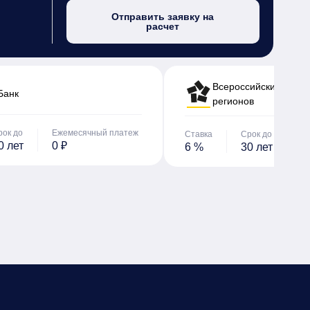
Отправить заявку на
расчет
Всероссийский банк 
Банк
регионов
рок до
Ежемесячный платеж
Ставка
Срок до
Е
0 лет
0 ₽
6 %
30 лет
0