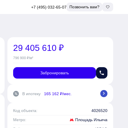
Позвонить вам?
+7 (495) 032-65-07
29 405 610 ₽
796 900 ₽/м²
phone
Забронировать
chevron_right
В ипотеку
165 162 ₽/мес.
percent
Код объекта:
4026520
Площадь Ильича
Метро: