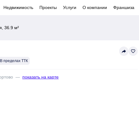
Недвижимость
Проекты
Услуги
О компании
Франшиза
, 36.9 м²
reply
favorite_border
В пределах ТТК
ортово
—
показать на карте