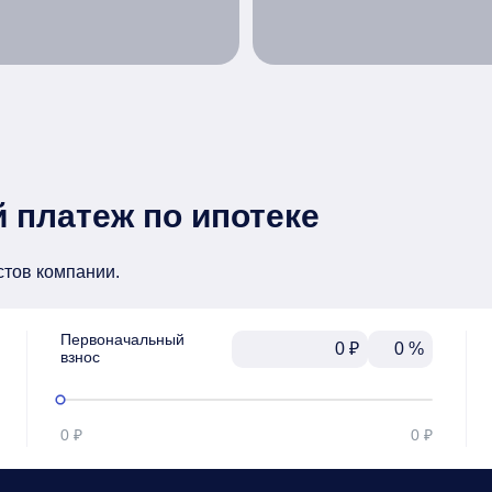
 платеж по ипотеке
стов компании.
Первоначальный

₽
%
взнос
0 ₽
0 ₽