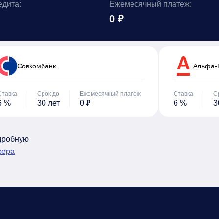
едита:
Ежемесячный платеж:
0 ₽
Cовкомбанк
Альфа-
Ставка
Срок до
Ежемесячный платеж
Ставка
С
6 %
30 лет
0 ₽
6 %
3
одробную
кера