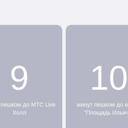
9
10
 пешком до МТС Live
минут пешком до 
Холл
"Площадь Ильич