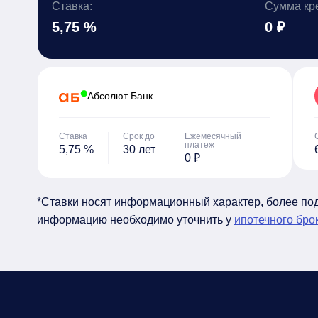
Ставка:
Сумма кр
5,75 %
0 ₽
Абсолют Банк
Ставка
Срок до
Ежемесячный
платеж
5,75 %
30 лет
0 ₽
*Ставки носят информационный характер, более п
информацию необходимо уточнить у
ипотечного бро