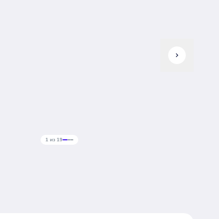
chevron_right
1 из 19