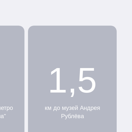
1,5
метро
км до музей Андрея
а"
Рублёва