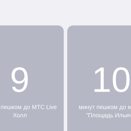
9
10
 пешком до МТС Live
минут пешком до 
Холл
"Площадь Ильич