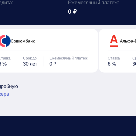
едита:
Ежемесячный платеж:
0 ₽
Cовкомбанк
Альфа-
Ставка
Срок до
Ежемесячный платеж
Ставка
С
6 %
30 лет
0 ₽
6 %
3
одробную
кера