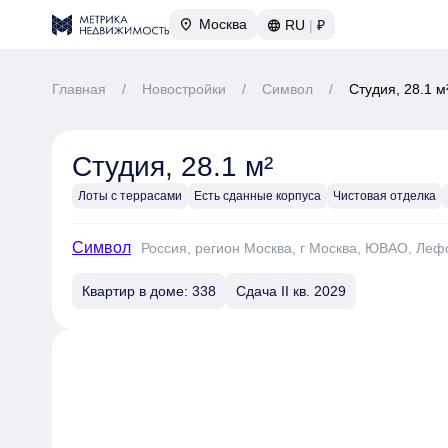
Москва
RU
|
₽
Главная
/
Новостройки
/
Символ
/
Студия, 28.1 м
Студия, 28.1 м²
Лоты с террасами
Есть сданные корпуса
Чистовая отделка
Символ
Россия, регион Москва, г Москва, ЮВАО, Леф
Квартир в доме: 338
Сдача II кв. 2029