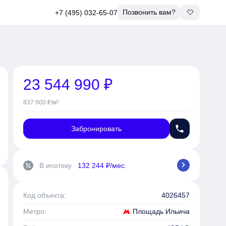
Позвонить вам?
+7 (495) 032-65-07
23 544 990 ₽
837 900 ₽/м²
phone
Забронировать
chevron_right
В ипотеку
132 244 ₽/мес.
percent
Код объекта:
4026457
Площадь Ильича
Метро: