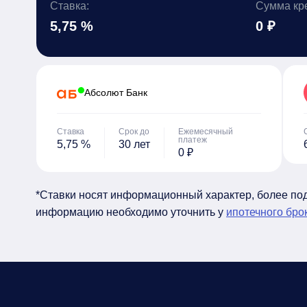
Ставка:
Сумма кр
5,75 %
0 ₽
Абсолют Банк
Ставка
Срок до
Ежемесячный
платеж
5,75 %
30 лет
0 ₽
*Ставки носят информационный характер, более п
информацию необходимо уточнить у
ипотечного бро