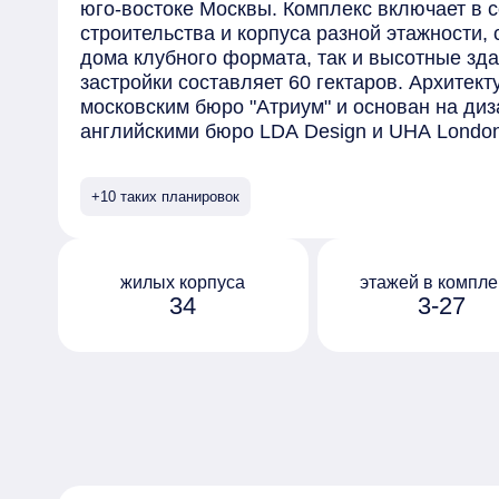
юго-востоке Москвы. Комплекс включает в 
строительства и корпуса разной этажности,
дома клубного формата, так и высотные зд
застройки составляет 60 гектаров. Архитек
московским бюро "Атриум" и основан на диз
английскими бюро LDA Design и UHA Lond
отделаны безопасными материалами премиу
элементами, выполненными на заказ. Сред
+10 таких планировок
предлагаемых в комплексе - квартиры с пр
окнами в ванной и возможностью установки
на последних этажах открывается вид на ц
обустроен собственный парк "Зелёная река
жилых корпуса
этажей в компле
34
3-27
10 гектаров, которая тянется через весь ква
Протяжённое прогулочное пространство ра
дворы жилых домов, и благодаря перепада 
руслом реки с покатыми зелёными берегами
организованы по принципу "двор без машин"
оборудованы системами видеонаблюдения и