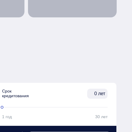
Срок

лет
кредитования
1 год
30 лет