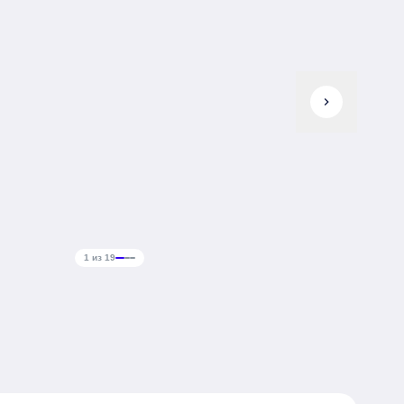
chevron_right
1 из 19