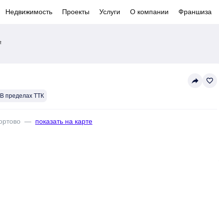
Недвижимость
Проекты
Услуги
О компании
Франшиза
²
reply
favorite_border
В пределах ТТК
ортово
—
показать на карте