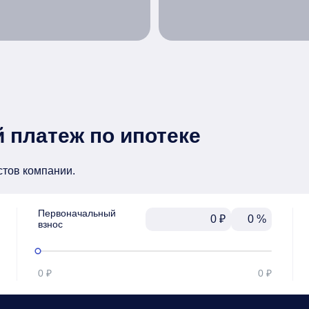
 платеж по ипотеке
стов компании.
Первоначальный

₽
%
взнос
0 ₽
0 ₽