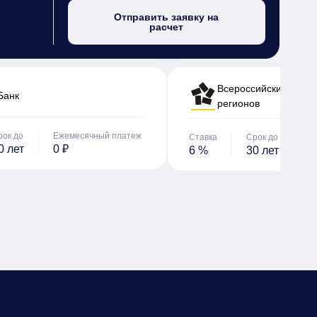
Отправить заявку на
расчет
Всероссийский банк 
Банк
регионов
рок до
Ежемесячный платеж
Ставка
Срок до
Е
0 лет
0 ₽
6 %
30 лет
0