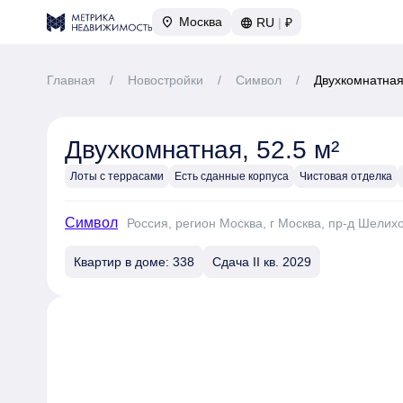
Москва
RU
|
₽
Главная
/
Новостройки
/
Символ
/
Двухкомнатная,
Двухкомнатная, 52.5 м²
Лоты с террасами
Есть сданные корпуса
Чистовая отделка
Символ
Россия, регион Москва, г Москва, пр-д Шелих
Квартир в доме: 338
Сдача II кв. 2029