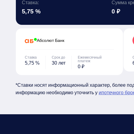
Ставка:
Сумма кр
5,75 %
0 ₽
Абсолют Банк
Ставка
Срок до
Ежемесячный
платеж
5,75 %
30 лет
0 ₽
*Ставки носят информационный характер, более п
информацию необходимо уточнить у
ипотечного бро