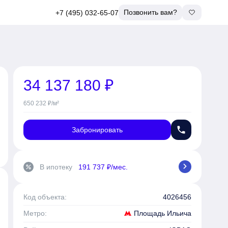
Позвонить вам?
+7 (495) 032-65-07
34 137 180 ₽
650 232 ₽/м²
phone
Забронировать
chevron_right
В ипотеку
191 737 ₽/мес.
percent
Код объекта:
4026456
Площадь Ильича
Метро: