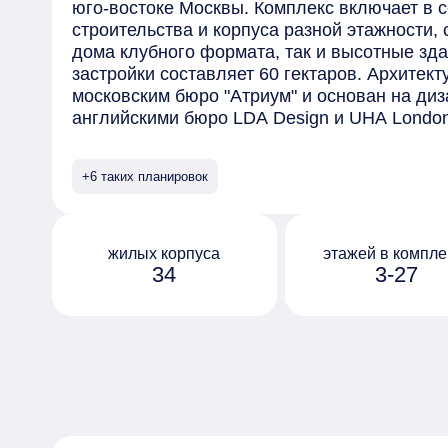
юго-востоке Москвы. Комплекс включает в 
строительства и корпуса разной этажности,
дома клубного формата, так и высотные зд
застройки составляет 60 гектаров. Архитек
московским бюро "Атриум" и основан на диз
английскими бюро LDA Design и UHA Lond
отделаны безопасными материалами премиу
элементами, выполненными на заказ. Сред
+6 таких планировок
предлагаемых в комплексе - квартиры с пр
окнами в ванной и возможностью установки
на последних этажах открывается вид на ц
обустроен собственный парк "Зелёная река
жилых корпуса
этажей в компле
34
3-27
10 гектаров, которая тянется через весь ква
Протяжённое прогулочное пространство ра
дворы жилых домов, и благодаря перепада 
руслом реки с покатыми зелёными берегами
организованы по принципу "двор без машин"
оборудованы системами видеонаблюдения и