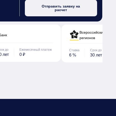
Отправить заявку на
расчет
Всероссийский банк 
Банк
регионов
рок до
Ежемесячный платеж
Ставка
Срок до
Е
0 лет
0 ₽
6 %
30 лет
0