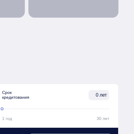
Срок

лет
кредитования
1 год
30 лет