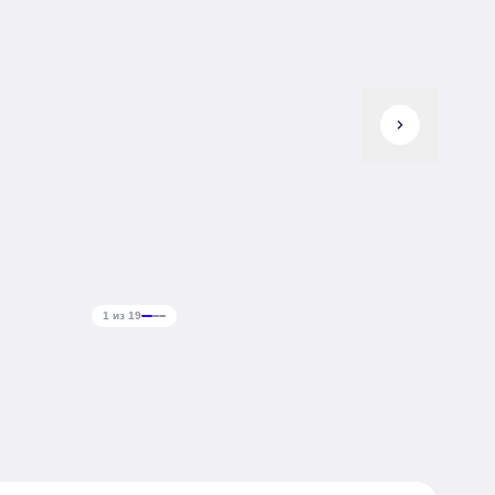
chevron_right
1 из 19