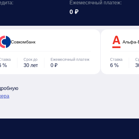
едита:
Ежемесячный платеж:
0 ₽
Cовкомбанк
Альфа-
Ставка
Срок до
Ежемесячный платеж
Ставка
С
6 %
30 лет
0 ₽
6 %
3
одробную
кера