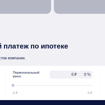
 платеж по ипотеке
стов компании.
Первоначальный

₽
%
взнос
0 ₽
0 ₽