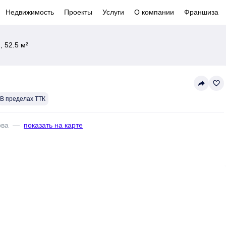
Недвижимость
Проекты
Услуги
О компании
Франшиза
 52.5 м²
reply
favorite_border
В пределах ТТК
ова
—
показать на карте