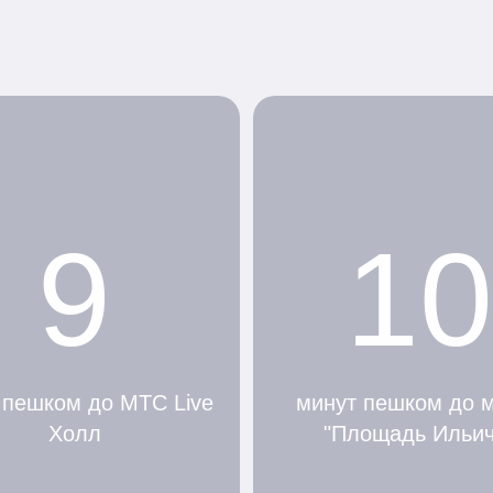
9
10
 пешком до МТС Live
минут пешком до 
Холл
"Площадь Ильич