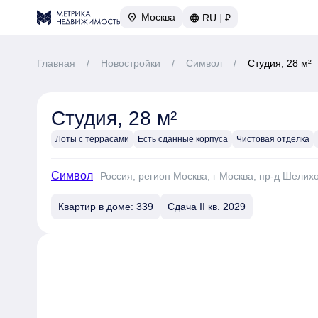
Москва
RU
|
₽
Главная
/
Новостройки
/
Символ
/
Студия, 28 м²
Студия, 28 м²
Лоты с террасами
Есть сданные корпуса
Чистовая отделка
Символ
Россия, регион Москва, г Москва, пр-д Шелих
Квартир в доме: 339
Сдача II кв. 2029