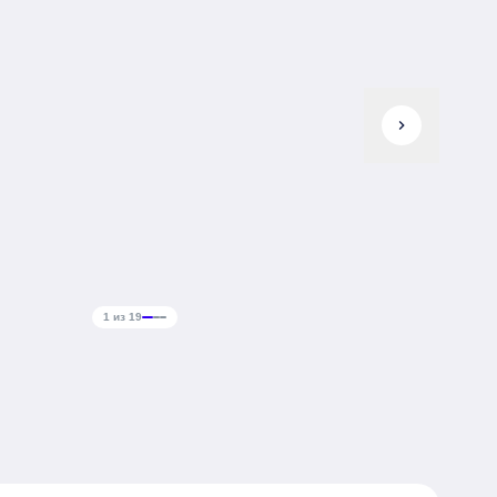
chevron_right
1 из 19