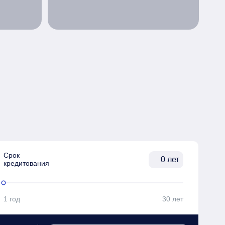
Срок

лет
кредитования
1 год
30 лет