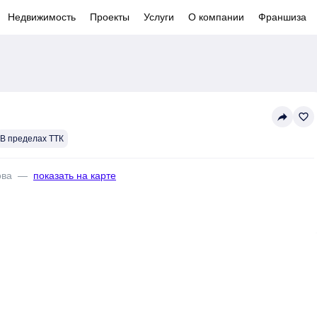
Недвижимость
Проекты
Услуги
О компании
Франшиза
reply
favorite_border
В пределах ТТК
ова
—
показать на карте