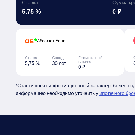
Ставка:
Сумма кр
5,75 %
0 ₽
Абсолют Банк
Ставка
Срок до
Ежемесячный
платеж
5,75 %
30 лет
0 ₽
*Ставки носят информационный характер, более п
информацию необходимо уточнить у
ипотечного бро