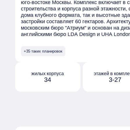
юго-востоке Москвы. Комплекс включает в 
строительства и корпуса разной этажности,
дома клубного формата, так и высотные зд
застройки составляет 60 гектаров. Архитек
московским бюро "Атриум" и основан на диз
английскими бюро LDA Design и UHA Lond
отделаны безопасными материалами премиу
элементами, выполненными на заказ. Сред
+35 таких планировок
предлагаемых в комплексе - квартиры с пр
окнами в ванной и возможностью установки
на последних этажах открывается вид на ц
обустроен собственный парк "Зелёная река
жилых корпуса
этажей в компле
34
3-27
10 гектаров, которая тянется через весь ква
Протяжённое прогулочное пространство ра
дворы жилых домов, и благодаря перепада 
руслом реки с покатыми зелёными берегами
организованы по принципу "двор без машин"
оборудованы системами видеонаблюдения и