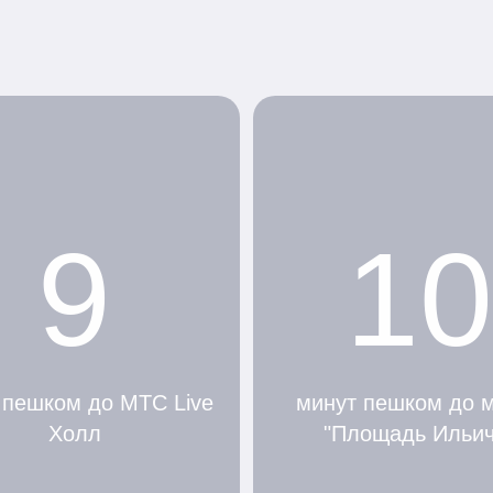
9
10
 пешком до МТС Live
минут пешком до 
Холл
"Площадь Ильич