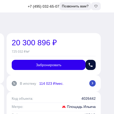
Позвонить вам?
+7 (495) 032-65-07
20 300 896 ₽
725 032 ₽/м²
phone
Забронировать
chevron_right
В ипотеку
114 023 ₽/мес.
percent
Код объекта:
4026442
Площадь Ильича
Метро: