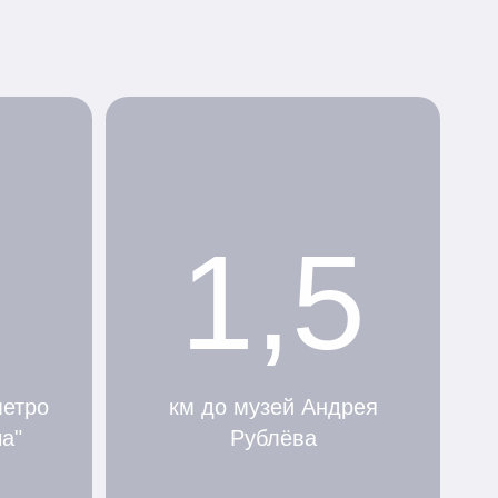
1,5
метро
км до музей Андрея
а"
Рублёва