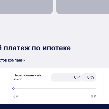
 платеж по ипотеке
стов компании.
Первоначальный

₽
%
взнос
0 ₽
0 ₽