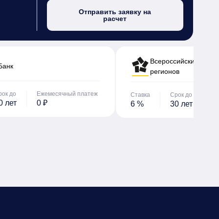
Отправить заявку на
расчет
Всероссийский банк 
Банк
регионов
рок до
Ежемесячный платеж
Ставка
Срок до
Е
0 лет
0 ₽
6 %
30 лет
0