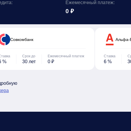
едита:
Ежемесячный платеж:
0 ₽
Cовкомбанк
Альфа-
Ставка
Срок до
Ежемесячный платеж
Ставка
С
6 %
30 лет
0 ₽
6 %
3
одробную
кера