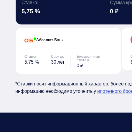
Ставка:
Сумма кр
5,75 %
0 ₽
Абсолют Банк
Ставка
Срок до
Ежемесячный
платеж
5,75 %
30 лет
0 ₽
*Ставки носят информационный характер, более п
информацию необходимо уточнить у
ипотечного бро