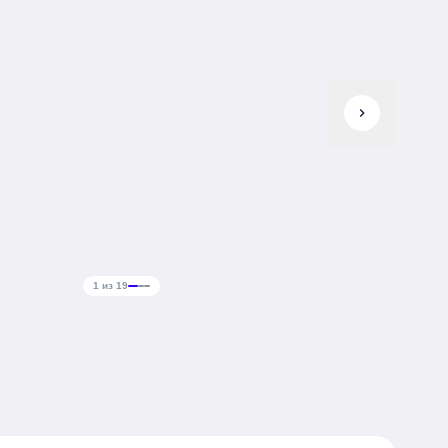
chevron_right
1 из 19