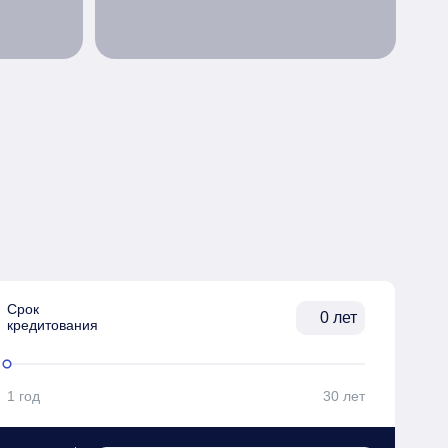
Срок

лет
кредитования
1 год
30 лет