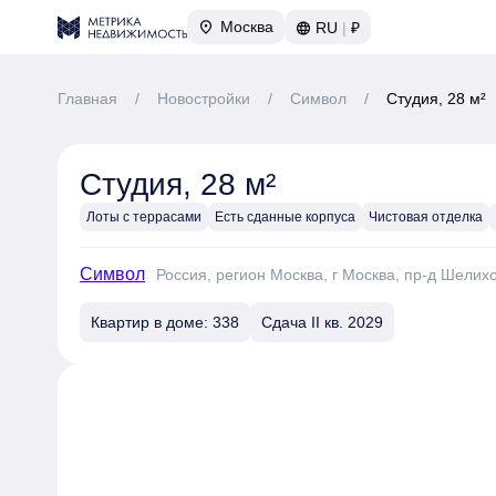
Москва
RU
|
₽
Главная
/
Новостройки
/
Символ
/
Студия, 28 м²
Студия, 28 м²
Лоты с террасами
Есть сданные корпуса
Чистовая отделка
Символ
Россия, регион Москва, г Москва, пр-д Шелих
Квартир в доме: 338
Сдача II кв. 2029