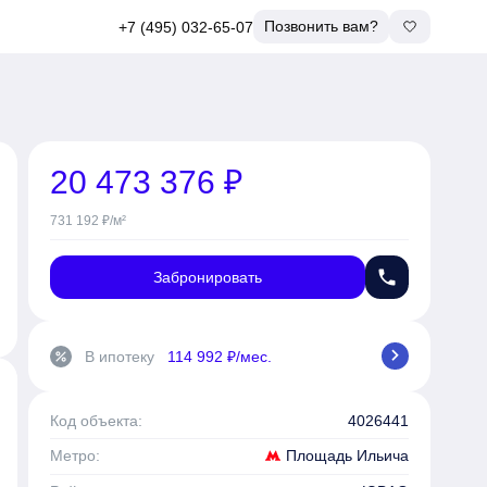
Позвонить вам?
+7 (495) 032-65-07
20 473 376 ₽
731 192 ₽/м²
phone
Забронировать
chevron_right
В ипотеку
114 992 ₽/мес.
percent
Код объекта:
4026441
Площадь Ильича
Метро: