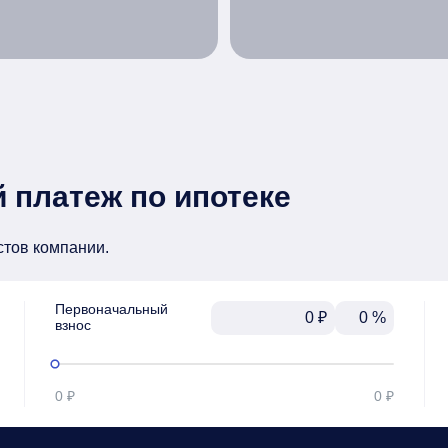
 платеж по ипотеке
стов компании.
Первоначальный

₽
%
взнос
0 ₽
0 ₽