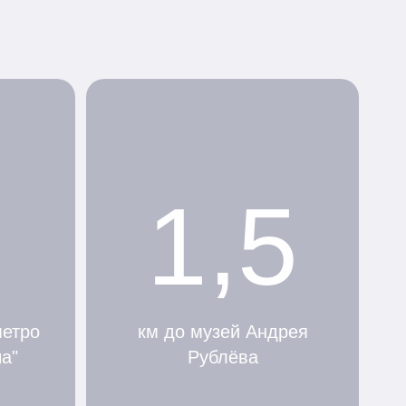
1,5
метро
км до музей Андрея
а"
Рублёва