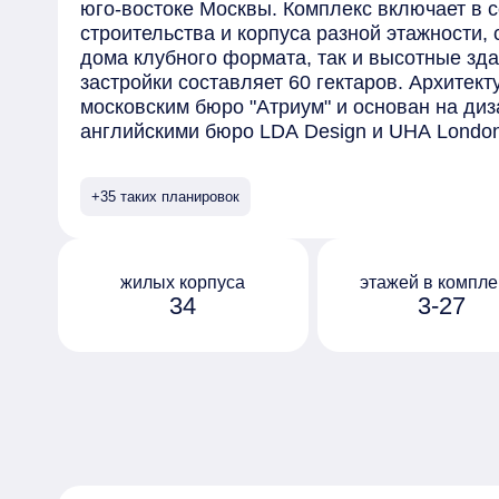
юго-востоке Москвы. Комплекс включает в 
строительства и корпуса разной этажности,
дома клубного формата, так и высотные зд
застройки составляет 60 гектаров. Архитек
московским бюро "Атриум" и основан на диз
английскими бюро LDA Design и UHA Lond
отделаны безопасными материалами премиу
элементами, выполненными на заказ. Сред
+35 таких планировок
предлагаемых в комплексе - квартиры с пр
окнами в ванной и возможностью установки
на последних этажах открывается вид на ц
обустроен собственный парк "Зелёная река
жилых корпуса
этажей в компле
34
3-27
10 гектаров, которая тянется через весь ква
Протяжённое прогулочное пространство ра
дворы жилых домов, и благодаря перепада 
руслом реки с покатыми зелёными берегами
организованы по принципу "двор без машин"
оборудованы системами видеонаблюдения и