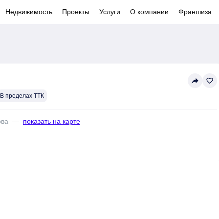
Недвижимость
Проекты
Услуги
О компании
Франшиза
reply
favorite_border
В пределах ТТК
ова
—
показать на карте