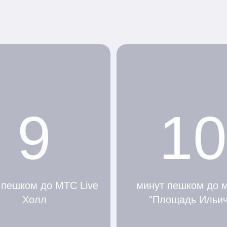
9
10
 пешком до МТС Live
минут пешком до 
Холл
"Площадь Ильич