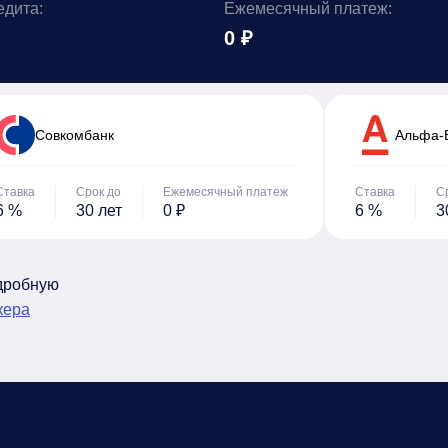
едита:
Ежемесячный платеж:
0 ₽
Cовкомбанк
Альфа-
Ставка
Срок до
Ежемесячный платеж
Ставка
С
6 %
30 лет
0 ₽
6 %
3
одробную
кера