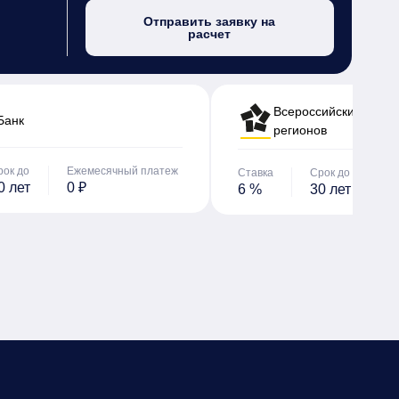
Отправить заявку на
расчет
Всероссийский банк 
Банк
регионов
рок до
Ежемесячный платеж
Ставка
Срок до
Е
0 лет
0 ₽
6 %
30 лет
0