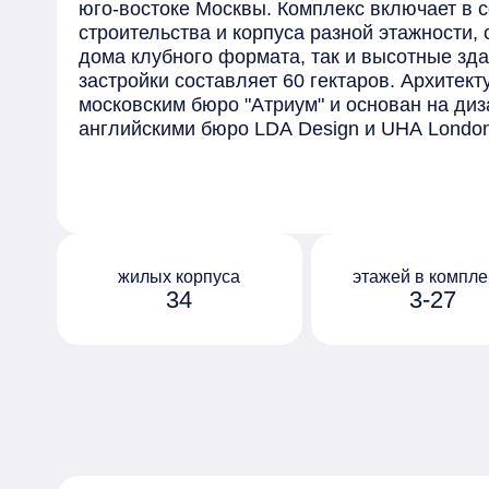
юго-востоке Москвы. Комплекс включает в 
строительства и корпуса разной этажности,
дома клубного формата, так и высотные зд
застройки составляет 60 гектаров. Архитек
московским бюро "Атриум" и основан на диз
английскими бюро LDA Design и UHA Lond
отделаны безопасными материалами премиу
элементами, выполненными на заказ. Сред
предлагаемых в комплексе - квартиры с пр
окнами в ванной и возможностью установки
на последних этажах открывается вид на ц
обустроен собственный парк "Зелёная река
жилых корпуса
этажей в компле
34
3-27
10 гектаров, которая тянется через весь ква
Протяжённое прогулочное пространство ра
дворы жилых домов, и благодаря перепада 
руслом реки с покатыми зелёными берегами
организованы по принципу "двор без машин"
оборудованы системами видеонаблюдения и