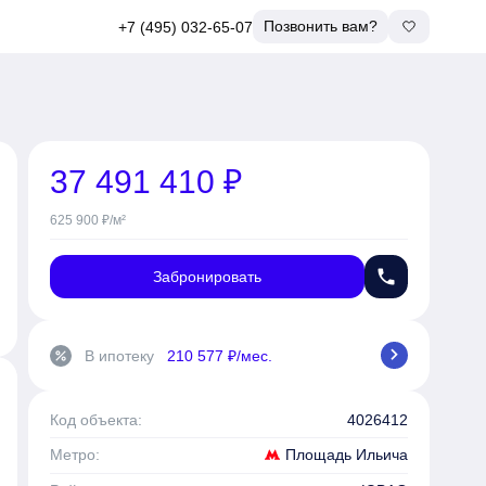
Позвонить вам?
+7 (495) 032-65-07
37 491 410 ₽
625 900 ₽/м²
phone
Забронировать
chevron_right
В ипотеку
210 577 ₽/мес.
percent
Код объекта:
4026412
Площадь Ильича
Метро: