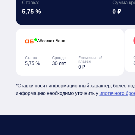
Ставка:
Сумма кр
5,75 %
0 ₽
Абсолют Банк
Ставка
Срок до
Ежемесячный
платеж
5,75 %
30 лет
0 ₽
*Ставки носят информационный характер, более п
информацию необходимо уточнить у
ипотечного бро