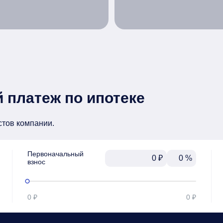
 платеж по ипотеке
стов компании.
Первоначальный

₽
%
взнос
0 ₽
0 ₽