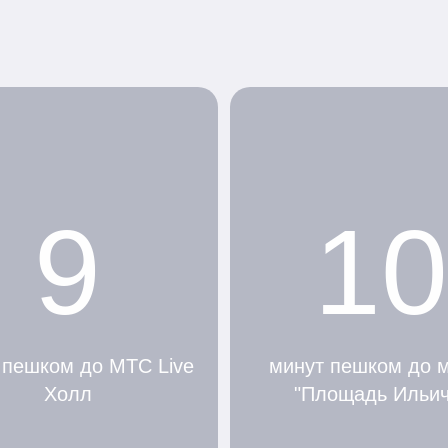
9
10
 пешком до МТС Live
минут пешком до 
Холл
"Площадь Ильич