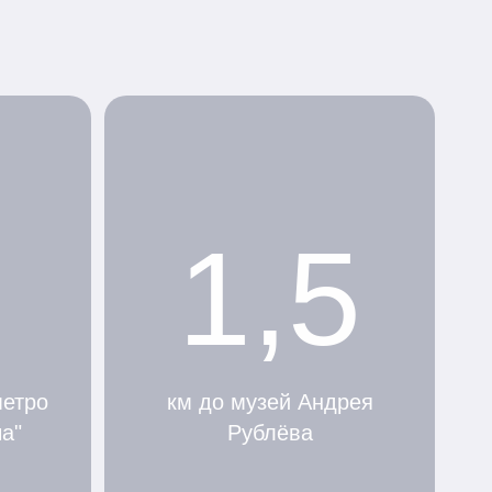
1,5
метро
км до музей Андрея
а"
Рублёва