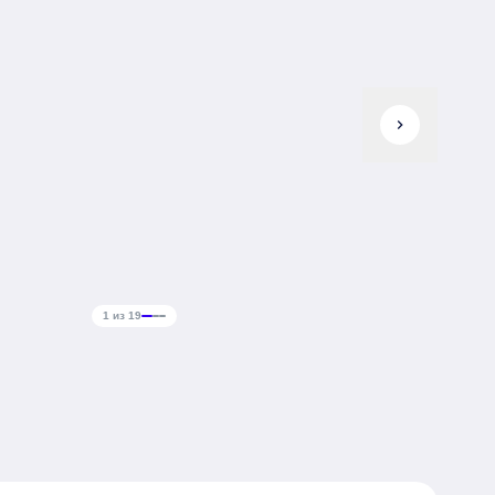
chevron_right
1 из 19