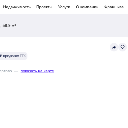
Недвижимость
Проекты
Услуги
О компании
Франшиза
 59.9 м²
reply
favorite_border
В пределах ТТК
ортово
—
показать на карте