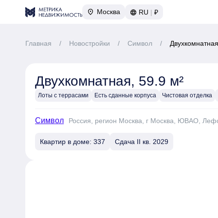
Москва
RU
|
₽
Главная
/
Новостройки
/
Символ
/
Двухкомнатная,
Двухкомнатная, 59.9 м²
Лоты с террасами
Есть сданные корпуса
Чистовая отделка
Символ
Россия, регион Москва, г Москва, ЮВАО, Леф
Квартир в доме: 337
Сдача II кв. 2029