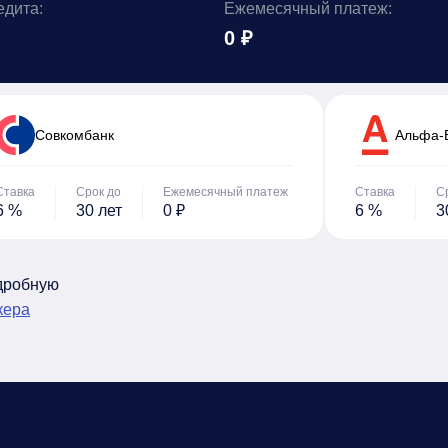
едита:
Ежемесячный платеж:
0 ₽
Cовкомбанк
Альфа-
Ставка
Срок до
Ежемесячный платеж
Ставка
С
6 %
30 лет
0 ₽
6 %
3
одробную
кера