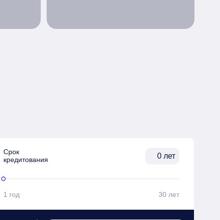
Срок

лет
кредитования
1 год
30 лет