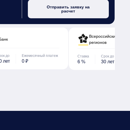
Отправить заявку на
расчет
Всероссийский банк 
Банк
регионов
рок до
Ежемесячный платеж
Ставка
Срок до
Е
0 лет
0 ₽
6 %
30 лет
0