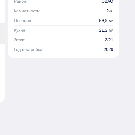
Район:
ЮВАО
Комнатность:
2-к.
Площадь:
59,9 м²
Кухня:
21,2 м²
Этаж:
2/21
Год постройки:
2029