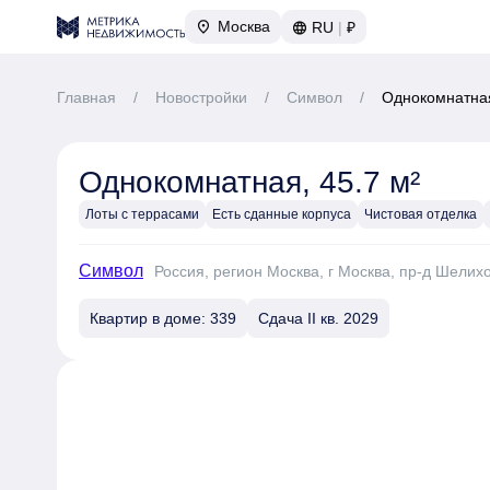
Москва
RU
|
₽
Главная
/
Новостройки
/
Символ
/
Однокомнатная
Однокомнатная, 45.7 м²
Лоты с террасами
Есть сданные корпуса
Чистовая отделка
Символ
Россия, регион Москва, г Москва, пр-д Шелих
Квартир в доме: 339
Сдача II кв. 2029