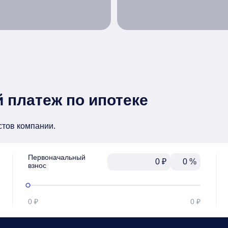
 платеж по ипотеке
стов компании.
Первоначальный

₽
%
взнос
0 ₽
0 ₽