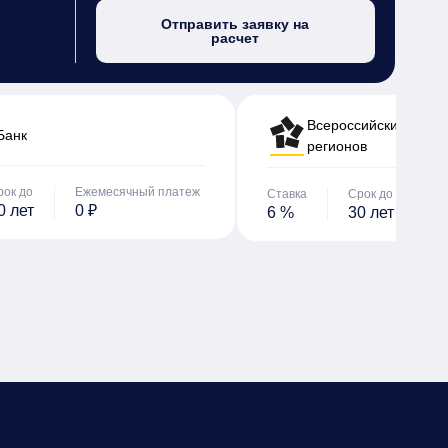
Отправить заявку на
расчет
Всероссийский банк 
Банк
регионов
рок до
Ежемесячный платеж
Ставка
Срок до
Е
0 лет
0 ₽
6 %
30 лет
0