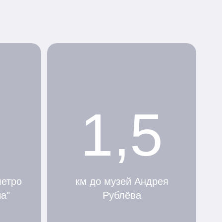
1,5
метро
км до музей Андрея
а"
Рублёва