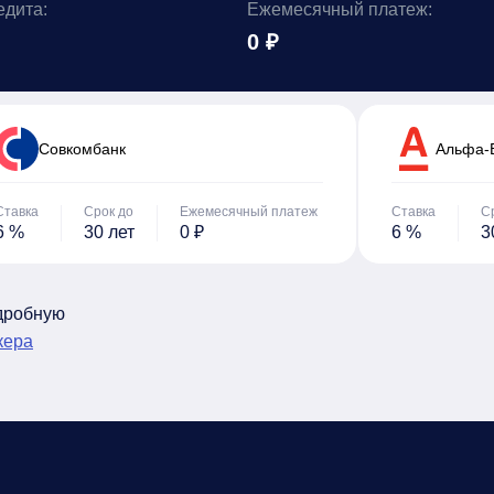
едита:
Ежемесячный платеж:
0 ₽
Cовкомбанк
Альфа-
Ставка
Срок до
Ежемесячный платеж
Ставка
С
6 %
30 лет
0 ₽
6 %
3
одробную
кера