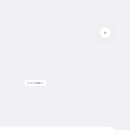
chevron_right
1 из 19