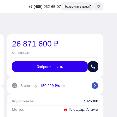
Позвонить вам?
+7 (495) 032-65-07
26 871 600 ₽
588 000 ₽/м²
phone
Забронировать
chevron_right
В ипотеку
150 929 ₽/мес.
percent
Код объекта:
4026308
Площадь Ильича
Метро: