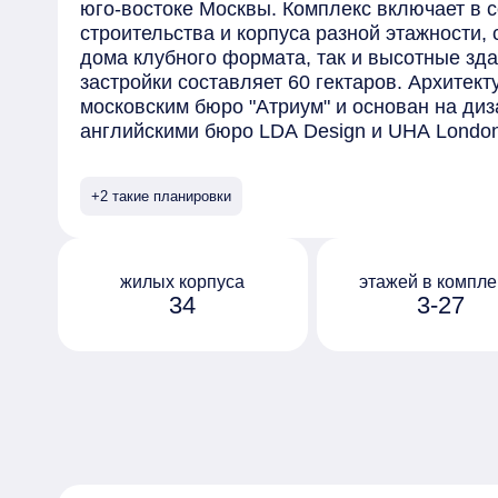
юго-востоке Москвы. Комплекс включает в 
строительства и корпуса разной этажности,
дома клубного формата, так и высотные зд
застройки составляет 60 гектаров. Архитек
московским бюро "Атриум" и основан на диз
английскими бюро LDA Design и UHA Lond
отделаны безопасными материалами премиу
элементами, выполненными на заказ. Сред
+2 такие планировки
предлагаемых в комплексе - квартиры с пр
окнами в ванной и возможностью установки
на последних этажах открывается вид на ц
обустроен собственный парк "Зелёная река
жилых корпуса
этажей в компле
34
3-27
10 гектаров, которая тянется через весь ква
Протяжённое прогулочное пространство ра
дворы жилых домов, и благодаря перепада 
руслом реки с покатыми зелёными берегами
организованы по принципу "двор без машин"
оборудованы системами видеонаблюдения и