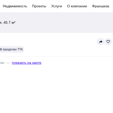
Недвижимость
Проекты
Услуги
О компании
Франшиза
, 45.7 м²
reply
favorite_border
В пределах ТТК
ова
—
показать на карте