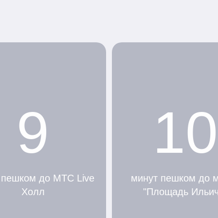
9
10
 пешком до МТС Live
минут пешком до 
Холл
"Площадь Ильич