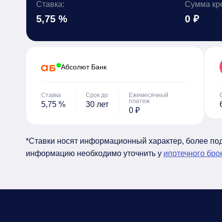
Ставка:
Сумма кр
5,75 %
0 ₽
Абсолют Банк
Ставка
Срок до
Ежемесячный
платеж
5,75 %
30 лет
0 ₽
*Ставки носят информационный характер, более п
информацию необходимо уточнить у
ипотечного бро