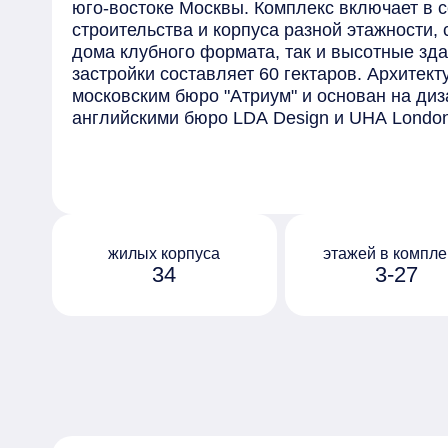
юго-востоке Москвы. Комплекс включает в 
строительства и корпуса разной этажности,
дома клубного формата, так и высотные зд
застройки составляет 60 гектаров. Архитек
московским бюро "Атриум" и основан на диз
английскими бюро LDA Design и UHA Lond
отделаны безопасными материалами премиу
элементами, выполненными на заказ. Сред
предлагаемых в комплексе - квартиры с пр
окнами в ванной и возможностью установки
на последних этажах открывается вид на ц
обустроен собственный парк "Зелёная река
жилых корпуса
этажей в компле
34
3-27
10 гектаров, которая тянется через весь ква
Протяжённое прогулочное пространство ра
дворы жилых домов, и благодаря перепада 
руслом реки с покатыми зелёными берегами
организованы по принципу "двор без машин"
оборудованы системами видеонаблюдения и