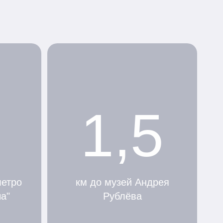
1,5
метро
км до музей Андрея
а"
Рублёва