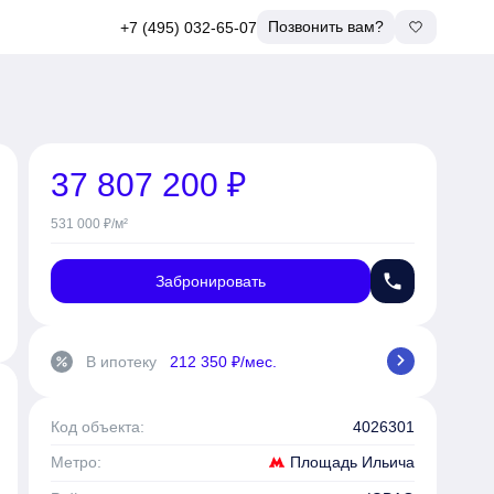
Позвонить вам?
+7 (495) 032-65-07
37 807 200 ₽
531 000 ₽/м²
phone
Забронировать
chevron_right
В ипотеку
212 350 ₽/мес.
percent
Код объекта:
4026301
Площадь Ильича
Метро: