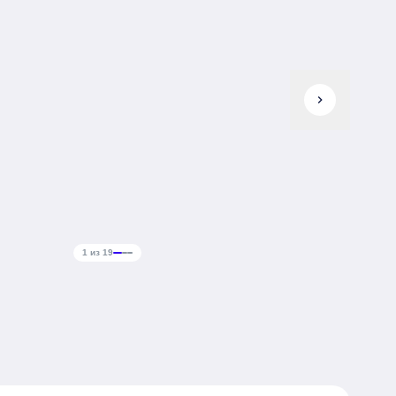
chevron_right
1 из 19