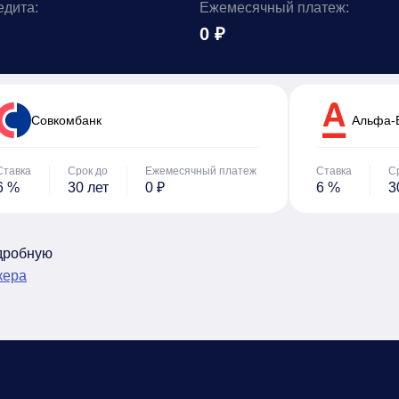
едита:
Ежемесячный платеж:
0 ₽
Cовкомбанк
Альфа-
Ставка
Срок до
Ежемесячный платеж
Ставка
С
6 %
30 лет
0 ₽
6 %
3
одробную
кера