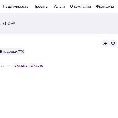
Недвижимость
Проекты
Услуги
О компании
Франшиза
 71.2 м²
reply
favorite_border
В пределах ТТК
ова
—
показать на карте