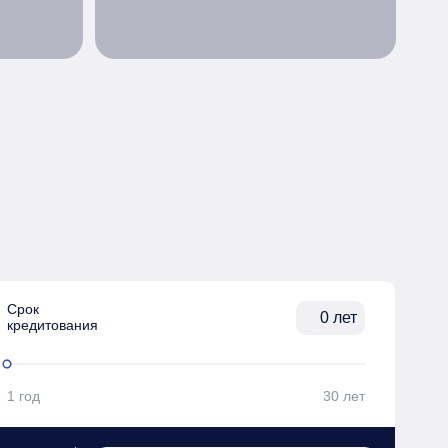
Срок

лет
кредитования
1 год
30 лет