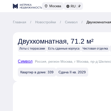
Москва
RU
|
₽
Главная
/
Новостройки
/
Символ
/
Двухкомнатная,
Двухкомнатная, 71.2 м²
Лоты с террасами
Есть сданные корпуса
Чистовая отделка
Символ
Россия, регион Москва, г Москва, пр-д Шелих
Квартир в доме: 339
Сдача II кв. 2029