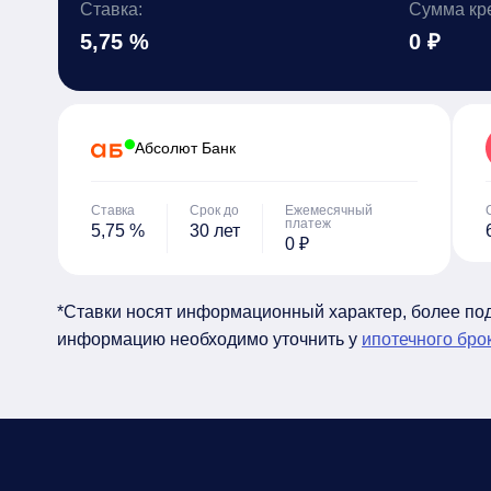
Ставка:
Сумма кр
5,75 %
0 ₽
Абсолют Банк
Ставка
Срок до
Ежемесячный
платеж
5,75 %
30 лет
0 ₽
*Ставки носят информационный характер, более п
информацию необходимо уточнить у
ипотечного бро