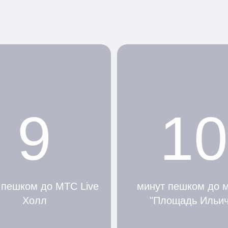
9
10
 пешком до МТС Live
минут пешком до 
Холл
"Площадь Ильич