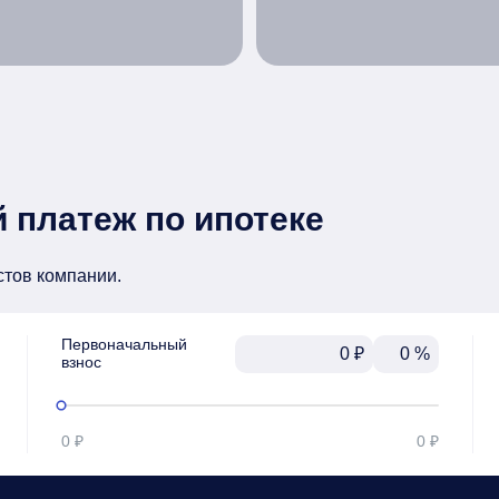
 платеж по ипотеке
стов компании.
Первоначальный

₽
%
взнос
0 ₽
0 ₽