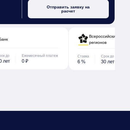
Отправить заявку на
расчет
Всероссийский банк 
Банк
регионов
рок до
Ежемесячный платеж
Ставка
Срок до
Е
0 лет
0 ₽
6 %
30 лет
0