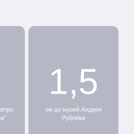
1,5
метро
км до музей Андрея
а"
Рублёва