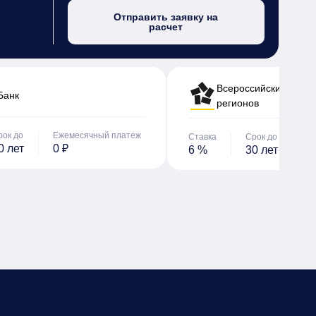
Отправить заявку на
расчет
Всероссийский банк 
Банк
регионов
рок до
Ежемесячный платеж
Ставка
Срок до
Е
0 лет
0 ₽
6 %
30 лет
0