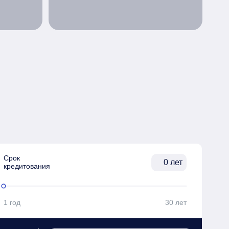
Срок

лет
кредитования
1 год
30 лет