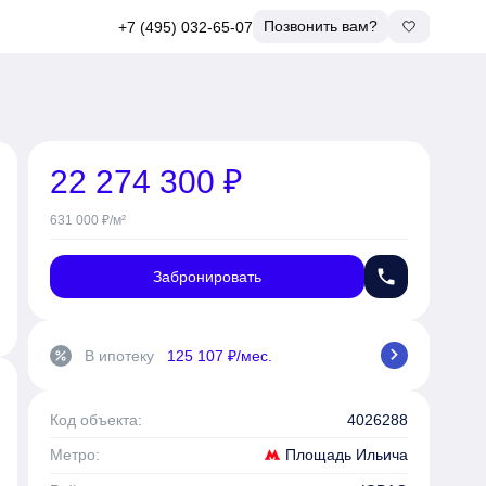
Позвонить вам?
+7 (495) 032-65-07
22 274 300 ₽
631 000 ₽/м²
phone
Забронировать
chevron_right
В ипотеку
125 107 ₽/мес.
percent
Код объекта:
4026288
Площадь Ильича
Метро: