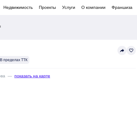
Недвижимость
Проекты
Услуги
О компании
Франшиза
²
reply
favorite_border
В пределах ТТК
ова
—
показать на карте