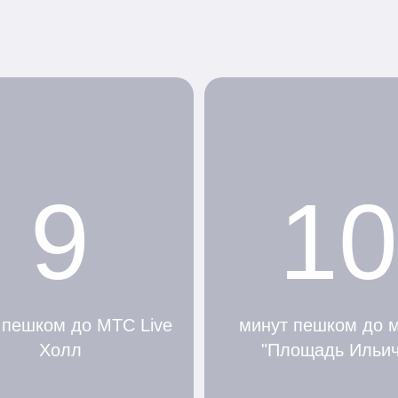
9
10
 пешком до МТС Live
минут пешком до 
Холл
"Площадь Ильич