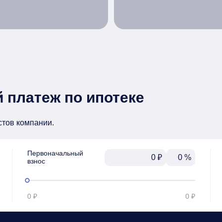
 платеж по ипотеке
стов компании.
Первоначальный

₽
%
взнос
0 ₽
0 ₽