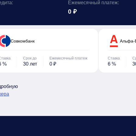
едита:
Ежемесячный платеж:
0 ₽
Cовкомбанк
Альфа-
Ставка
Срок до
Ежемесячный платеж
Ставка
С
6 %
30 лет
0 ₽
6 %
3
одробную
кера