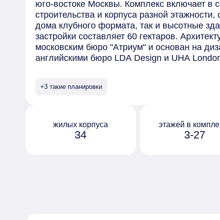
юго-востоке Москвы. Комплекс включает в 
строительства и корпуса разной этажности,
дома клубного формата, так и высотные зд
застройки составляет 60 гектаров. Архитек
московским бюро "Атриум" и основан на диз
английскими бюро LDA Design и UHA Lond
отделаны безопасными материалами премиу
элементами, выполненными на заказ. Сред
+3 такие планировки
предлагаемых в комплексе - квартиры с пр
окнами в ванной и возможностью установки
на последних этажах открывается вид на ц
обустроен собственный парк "Зелёная река
жилых корпуса
этажей в компле
34
3-27
10 гектаров, которая тянется через весь ква
Протяжённое прогулочное пространство ра
дворы жилых домов, и благодаря перепада 
руслом реки с покатыми зелёными берегами
организованы по принципу "двор без машин"
оборудованы системами видеонаблюдения и