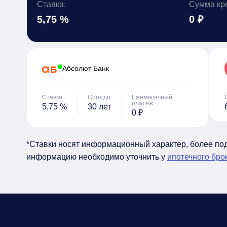
Ставка:
Сумма кр
5,75 %
0 ₽
Абсолют Банк
Ставка
Срок до
Ежемесячный
платеж
5,75 %
30 лет
0 ₽
*Ставки носят информационный характер, более п
информацию необходимо уточнить у
ипотечного бро