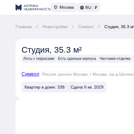
Москва
RU
|
₽
Главная
/
Новостройки
/
Символ
/
Студия, 35.3 м
Студия, 35.3 м²
Лоты с террасами
Есть сданные корпуса
Чистовая отделка
Символ
Россия, регион Москва, г Москва, пр-д Шелих
Квартир в доме: 338
Сдача II кв. 2029