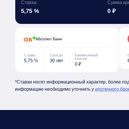
Ставка:
Сумма кр
5,75 %
0 ₽
Абсолют Банк
Ставка
Срок до
Ежемесячный
платеж
5,75 %
30 лет
0 ₽
*Ставки носят информационный характер, более п
информацию необходимо уточнить у
ипотечного бро