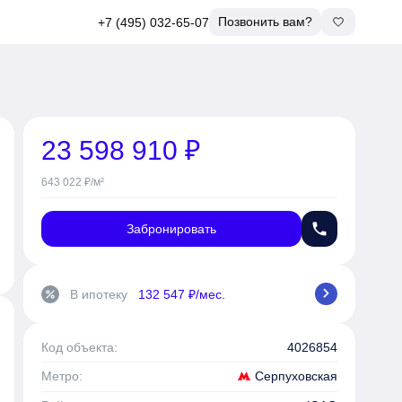
Позвонить вам?
+7 (495) 032-65-07
23 598 910 ₽
643 022 ₽/м²
phone
Забронировать
chevron_right
В ипотеку
132 547 ₽/мес.
percent
Код объекта:
4026854
Серпуховская
Метро: