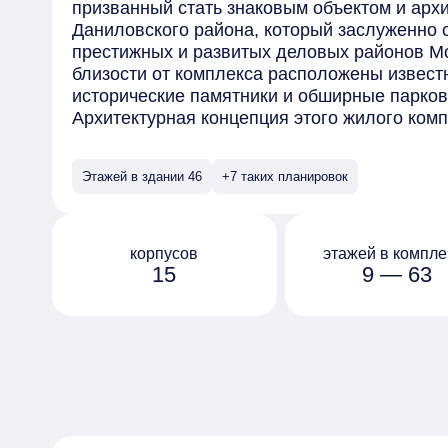
призванный стать знаковым объектом и арх
Даниловского района, который заслуженно 
престижных и развитых деловых районов М
близости от комплекса расположены извест
исторические памятники и обширные парков
Архитектурная концепция этого жилого ком
бюро SPEECH под руководством Сергея Чоб
широкий выбор планировок, включая студии
Этажей в здании 46
+7 таких планировок
количеством комнат, от одной до четырех. 
корпусов расположены уникальные пентхау
просторными террасами.
Благоустройство территории комплекса спр
корпусов
этажей в компле
15
9 — 63
потребностей всех категорий жильцов. Арх
разработали концепцию многоуровневого п
ландшафтный дизайн и разнообразные зоны
комфортную среду для проживания.
Для автовладельцев предусмотрены подзем
системами для мойки колес и подкачки шин
электрокаров и индивидуальными помещен