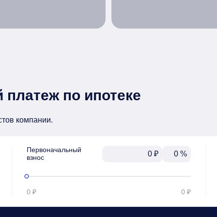
 платеж по ипотеке
стов компании.
Первоначальный

₽
%
взнос
0 ₽
0 ₽