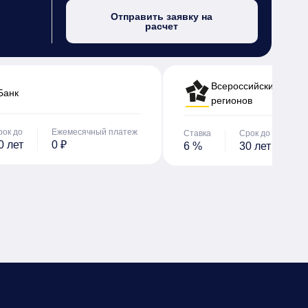
Отправить заявку на
расчет
Всероссийский банк 
Банк
регионов
рок до
Ежемесячный платеж
Ставка
Срок до
Е
0 лет
0 ₽
6 %
30 лет
0