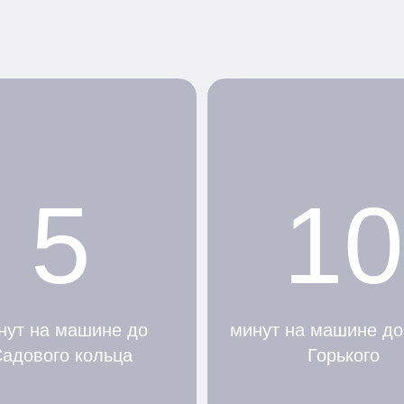
5
10
нут на машине до
минут на машине до
адового кольца
Горького