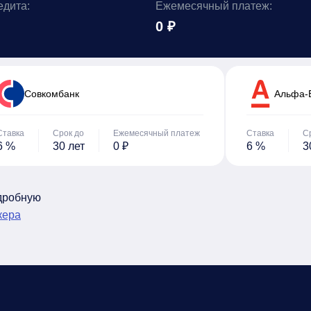
едита:
Ежемесячный платеж:
0 ₽
Cовкомбанк
Альфа-
Ставка
Срок до
Ежемесячный платеж
Ставка
С
6 %
30 лет
0 ₽
6 %
3
одробную
кера