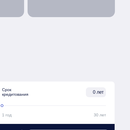
Срок

лет
кредитования
1 год
30 лет