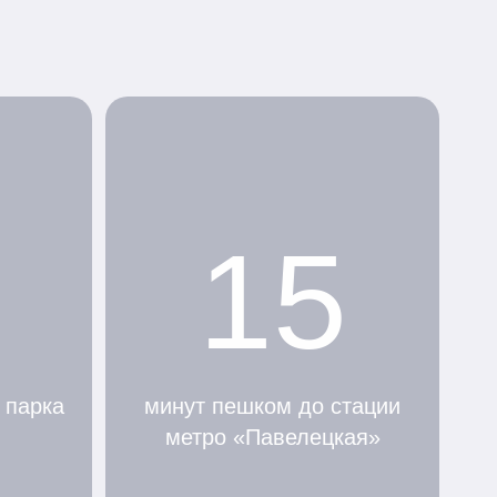
15
 парка
минут пешком до стации
метро «Павелецкая»