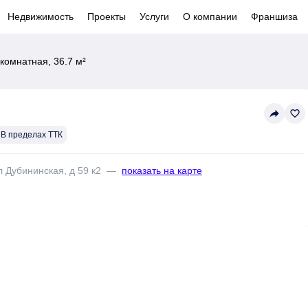
Недвижимость
Проекты
Услуги
О компании
Франшиза
комнатная, 36.7 м²
reply
favorite_border
В пределах ТТК
л Дубининская, д 59 к2
—
показать на карте