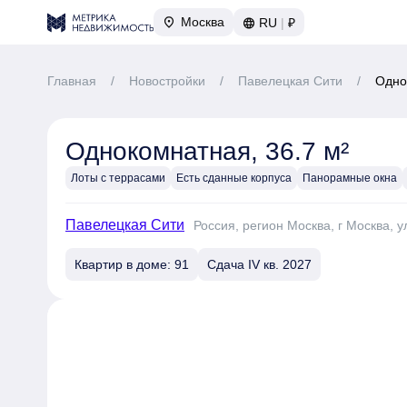
Москва
RU
|
₽
Главная
/
Новостройки
/
Павелецкая Сити
/
Одно
Однокомнатная, 36.7 м²
Лоты с террасами
Есть сданные корпуса
Панорамные окна
Павелецкая Сити
Россия, регион Москва, г Москва, у
Квартир в доме: 91
Сдача IV кв. 2027