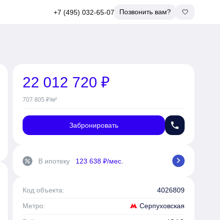
Позвонить вам?
+7 (495) 032-65-07
22 012 720 ₽
707 805 ₽/м²
phone
Забронировать
chevron_right
В ипотеку
123 638 ₽/мес.
percent
Код объекта:
4026809
Серпуховская
Метро: