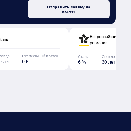
Отправить заявку на
расчет
Всероссийский банк 
Банк
регионов
рок до
Ежемесячный платеж
Ставка
Срок до
Е
0 лет
0 ₽
6 %
30 лет
0