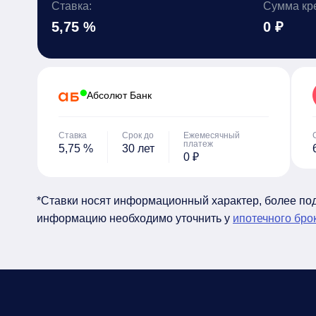
Ставка:
Сумма кр
5,75 %
0 ₽
Абсолют Банк
Ставка
Срок до
Ежемесячный
платеж
5,75 %
30 лет
0 ₽
*Ставки носят информационный характер, более п
информацию необходимо уточнить у
ипотечного бро