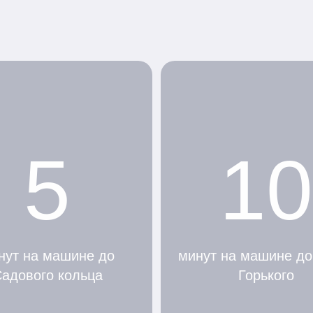
5
10
нут на машине до
минут на машине до
адового кольца
Горького