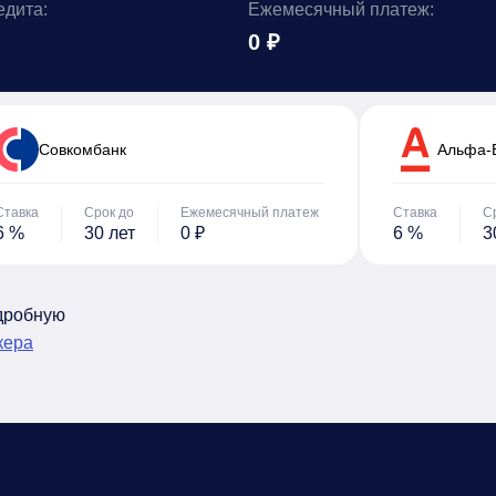
едита:
Ежемесячный платеж:
0 ₽
Cовкомбанк
Альфа-
Ставка
Срок до
Ежемесячный платеж
Ставка
С
6 %
30 лет
0 ₽
6 %
3
одробную
кера