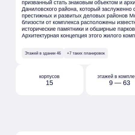
призванный стать знаковым объектом и арх
Даниловского района, который заслуженно 
престижных и развитых деловых районов М
близости от комплекса расположены извест
исторические памятники и обширные парков
Архитектурная концепция этого жилого ком
бюро SPEECH под руководством Сергея Чоб
широкий выбор планировок, включая студии
Этажей в здании 46
+7 таких планировок
количеством комнат, от одной до четырех. 
корпусов расположены уникальные пентхау
просторными террасами.
Благоустройство территории комплекса спр
корпусов
этажей в компле
15
9 — 63
потребностей всех категорий жильцов. Арх
разработали концепцию многоуровневого п
ландшафтный дизайн и разнообразные зоны
комфортную среду для проживания.
Для автовладельцев предусмотрены подзем
системами для мойки колес и подкачки шин
электрокаров и индивидуальными помещен