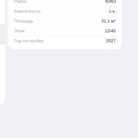
Район:
ЮАО
Комнатность:
1-к.
Площадь:
31,1 м²
Этаж:
12/45
Год постройки:
2027