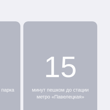
15
 парка
минут пешком до стации
метро «Павелецкая»