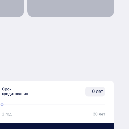
Срок

лет
кредитования
1 год
30 лет