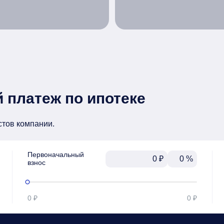
 платеж по ипотеке
стов компании.
Первоначальный

₽
%
взнос
0 ₽
0 ₽