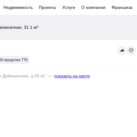
Недвижимость
Проекты
Услуги
О компании
Франшиза
комнатная, 31.1 м²
reply
favorite_border
В пределах ТТК
л Дубининская, д 59 к2
—
показать на карте