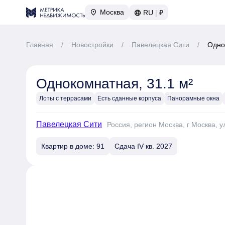
Москва
RU
|
₽
Главная
/
Новостройки
/
Павелецкая Сити
/
Одно
Однокомнатная, 31.1 м²
Лоты с террасами
Есть сданные корпуса
Панорамные окна
Павелецкая Сити
Россия, регион Москва, г Москва, у
Квартир в доме: 91
Сдача IV кв. 2027