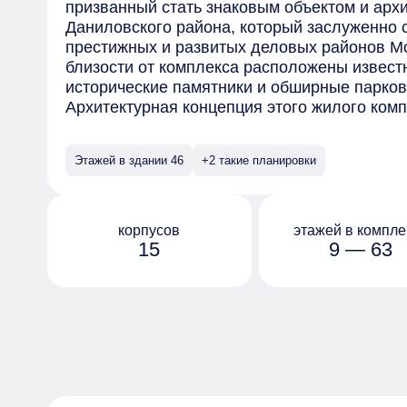
призванный стать знаковым объектом и арх
Даниловского района, который заслуженно 
престижных и развитых деловых районов М
близости от комплекса расположены извест
исторические памятники и обширные парков
Архитектурная концепция этого жилого ком
бюро SPEECH под руководством Сергея Чоб
широкий выбор планировок, включая студии
Этажей в здании 46
+2 такие планировки
количеством комнат, от одной до четырех. 
корпусов расположены уникальные пентхау
просторными террасами.
Благоустройство территории комплекса спр
корпусов
этажей в компле
15
9 — 63
потребностей всех категорий жильцов. Арх
разработали концепцию многоуровневого п
ландшафтный дизайн и разнообразные зоны
комфортную среду для проживания.
Для автовладельцев предусмотрены подзем
системами для мойки колес и подкачки шин
электрокаров и индивидуальными помещен