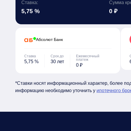
Ставка:
Сумма кр
5,75 %
0 ₽
Абсолют Банк
Ставка
Срок до
Ежемесячный
платеж
5,75 %
30 лет
0 ₽
*Ставки носят информационный характер, более п
информацию необходимо уточнить у
ипотечного бро