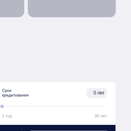
Срок

лет
кредитования
1 год
30 лет