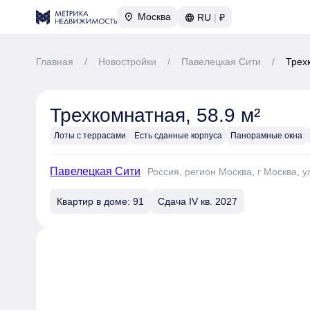
Москва
RU
|
₽
Главная
/
Новостройки
/
Павелецкая Сити
/
Трех
Трехкомнатная, 58.9 м²
Лоты с террасами
Есть сданные корпуса
Панорамные окна
Павелецкая Сити
Россия, регион Москва, г Москва, у
Квартир в доме: 91
Сдача IV кв. 2027