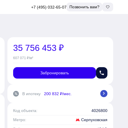
Позвонить вам?
+7 (495) 032-65-07
35 756 453 ₽
607 071 ₽/м²
phone
Забронировать
chevron_right
В ипотеку
200 832 ₽/мес.
percent
Код объекта:
4026800
Серпуховская
Метро: