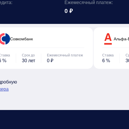
едита:
Ежемесячный платеж:
0 ₽
Cовкомбанк
Альфа-
Ставка
Срок до
Ежемесячный платеж
Ставка
С
6 %
30 лет
0 ₽
6 %
3
одробную
кера