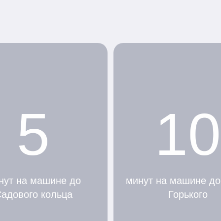
5
10
нут на машине до
минут на машине до
адового кольца
Горького