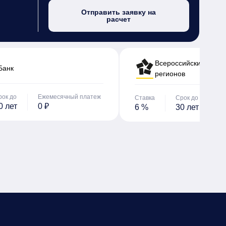
Отправить заявку на
расчет
Всероссийский банк 
Банк
регионов
рок до
Ежемесячный платеж
Ставка
Срок до
Е
0 лет
0 ₽
6 %
30 лет
0