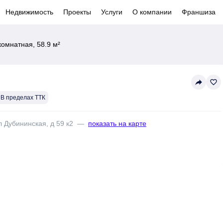
Недвижимость
Проекты
Услуги
О компании
Франшиза
комнатная, 58.9 м²
reply
favorite_border
В пределах ТТК
л Дубининская, д 59 к2
—
показать на карте