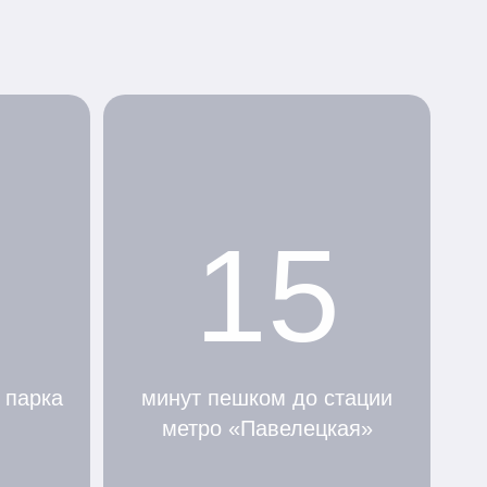
15
 парка
минут пешком до стации
метро «Павелецкая»