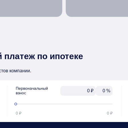
 платеж по ипотеке
стов компании.
Первоначальный

₽
%
взнос
0 ₽
0 ₽