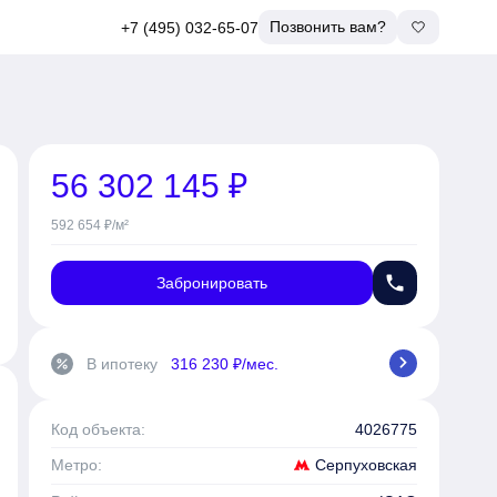
Позвонить вам?
+7 (495) 032-65-07
56 302 145 ₽
592 654 ₽/м²
phone
Забронировать
chevron_right
В ипотеку
316 230 ₽/мес.
percent
Код объекта:
4026775
Серпуховская
Метро: