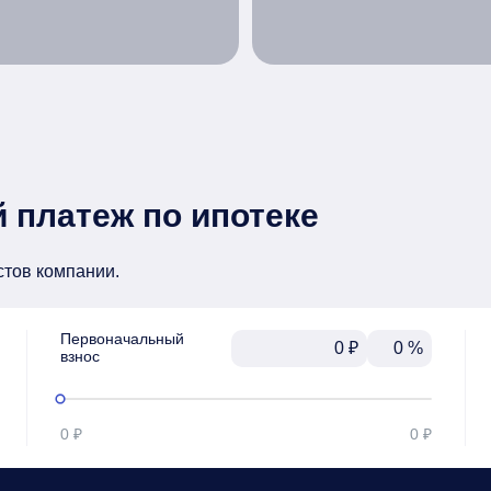
 платеж по ипотеке
стов компании.
Первоначальный

₽
%
взнос
0 ₽
0 ₽