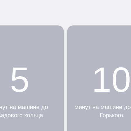
5
10
нут на машине до
минут на машине до
адового кольца
Горького