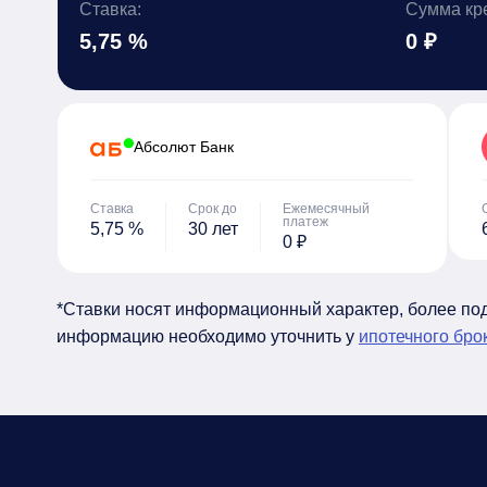
Ставка:
Сумма кр
5,75 %
0 ₽
Абсолют Банк
Ставка
Срок до
Ежемесячный
платеж
5,75 %
30 лет
0 ₽
*Ставки носят информационный характер, более п
информацию необходимо уточнить у
ипотечного бро