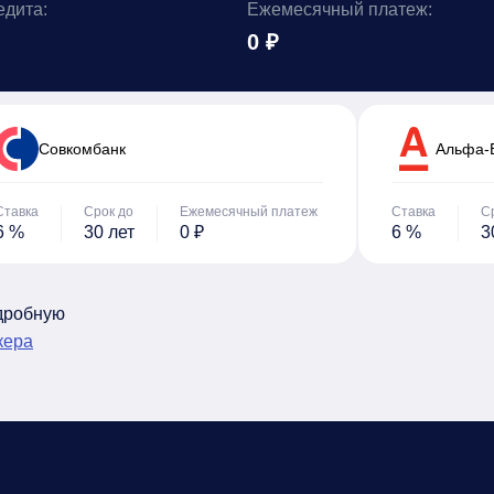
едита:
Ежемесячный платеж:
0 ₽
Cовкомбанк
Альфа-
Ставка
Срок до
Ежемесячный платеж
Ставка
С
6 %
30 лет
0 ₽
6 %
3
одробную
кера