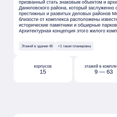
призванный стать знаковым объектом и арх
Даниловского района, который заслуженно 
престижных и развитых деловых районов М
близости от комплекса расположены извест
исторические памятники и обширные парков
Архитектурная концепция этого жилого ком
бюро SPEECH под руководством Сергея Чоб
широкий выбор планировок, включая студии
Этажей в здании 46
+1 такая планировка
количеством комнат, от одной до четырех. 
корпусов расположены уникальные пентхау
просторными террасами.
Благоустройство территории комплекса спр
корпусов
этажей в компле
15
9 — 63
потребностей всех категорий жильцов. Арх
разработали концепцию многоуровневого п
ландшафтный дизайн и разнообразные зоны
комфортную среду для проживания.
Для автовладельцев предусмотрены подзем
системами для мойки колес и подкачки шин
электрокаров и индивидуальными помещен