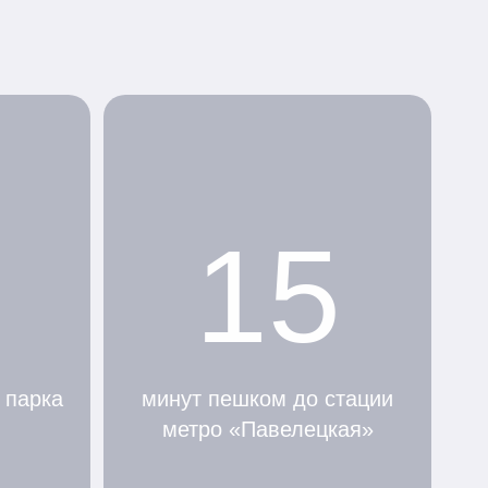
15
 парка
минут пешком до стации
метро «Павелецкая»