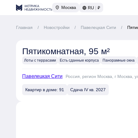
Москва
RU
|
₽
Главная
/
Новостройки
/
Павелецкая Сити
/
Пяти
Пятикомнатная, 95 м²
Лоты с террасами
Есть сданные корпуса
Панорамные окна
Павелецкая Сити
Россия, регион Москва, г Москва, у
Квартир в доме: 91
Сдача IV кв. 2027