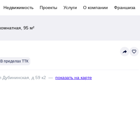
Недвижимость
Проекты
Услуги
О компании
Франшиза
комнатная, 95 м²
reply
favorite_border
В пределах ТТК
л Дубининская, д 59 к2
—
показать на карте