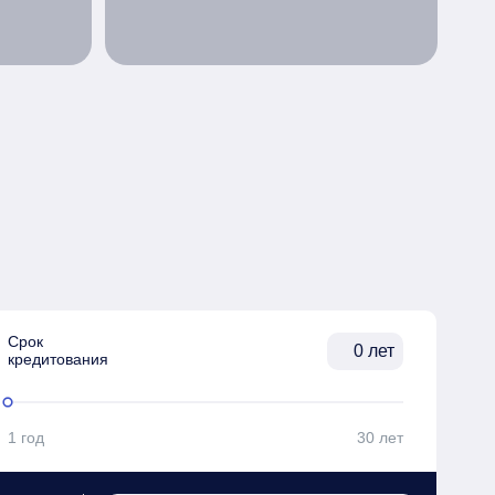
Срок

лет
кредитования
1 год
30 лет