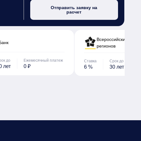
Отправить заявку на
расчет
Всероссийский банк 
Банк
регионов
рок до
Ежемесячный платеж
Ставка
Срок до
Е
0 лет
0 ₽
6 %
30 лет
0