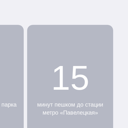
15
 парка
минут пешком до стации
метро «Павелецкая»