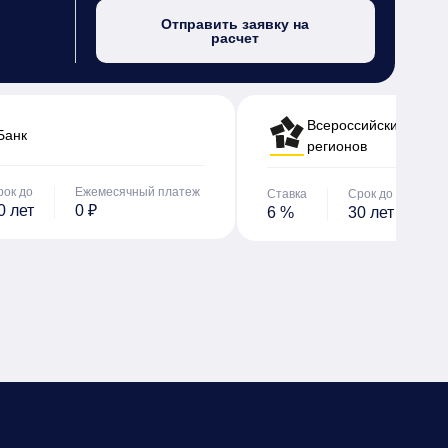
Отправить заявку на
расчет
Всероссийский банк 
Банк
регионов
рок до
Ежемесячный платеж
Ставка
Срок до
Е
0 лет
0 ₽
6 %
30 лет
0