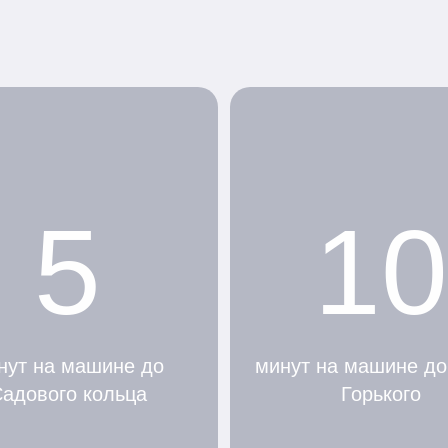
5
10
нут на машине до
минут на машине до
адового кольца
Горького