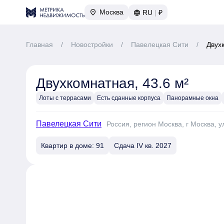
Москва
RU
|
₽
Главная
/
Новостройки
/
Павелецкая Сити
/
Двух
Двухкомнатная, 43.6 м²
Лоты с террасами
Есть сданные корпуса
Панорамные окна
Павелецкая Сити
Россия, регион Москва, г Москва, у
Квартир в доме: 91
Сдача IV кв. 2027