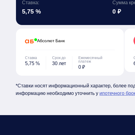
Ставка:
Сумма кр
5,75 %
0 ₽
Абсолют Банк
Ставка
Срок до
Ежемесячный
платеж
5,75 %
30 лет
0 ₽
*Ставки носят информационный характер, более п
информацию необходимо уточнить у
ипотечного бро