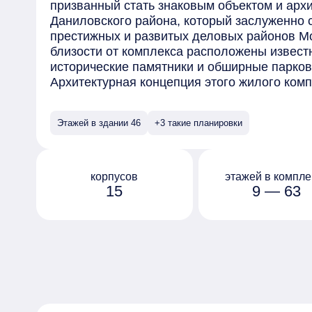
призванный стать знаковым объектом и арх
Даниловского района, который заслуженно 
престижных и развитых деловых районов М
близости от комплекса расположены извест
исторические памятники и обширные парков
Архитектурная концепция этого жилого ком
бюро SPEECH под руководством Сергея Чоб
широкий выбор планировок, включая студии
Этажей в здании 46
+3 такие планировки
количеством комнат, от одной до четырех. 
корпусов расположены уникальные пентхау
просторными террасами.
Благоустройство территории комплекса спр
корпусов
этажей в компле
15
9 — 63
потребностей всех категорий жильцов. Арх
разработали концепцию многоуровневого п
ландшафтный дизайн и разнообразные зоны
комфортную среду для проживания.
Для автовладельцев предусмотрены подзем
системами для мойки колес и подкачки шин
электрокаров и индивидуальными помещен