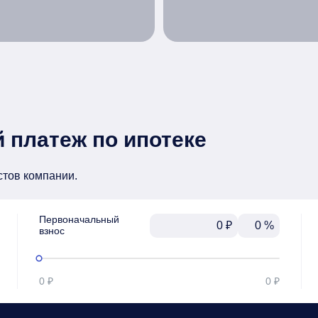
 платеж по ипотеке
стов компании.
Первоначальный

₽
%
взнос
0 ₽
0 ₽