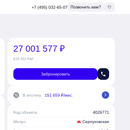
Позвонить вам?
+7 (495) 032-65-07
27 001 577 ₽
619 302 ₽/м²
phone
Забронировать
chevron_right
В ипотеку
151 659 ₽/мес.
percent
Код объекта:
4026771
Серпуховская
Метро: