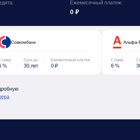
едита:
Ежемесячный платеж:
0 ₽
Cовкомбанк
Альфа-
Ставка
Срок до
Ежемесячный платеж
Ставка
С
6 %
30 лет
0 ₽
6 %
3
одробную
кера