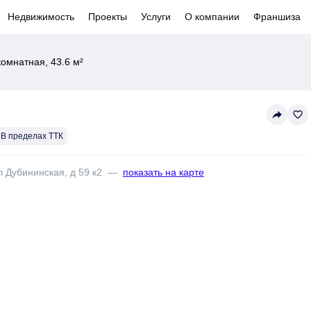
Недвижимость
Проекты
Услуги
О компании
Франшиза
комнатная, 43.6 м²
reply
favorite_border
В пределах ТТК
л Дубининская, д 59 к2
—
показать на карте