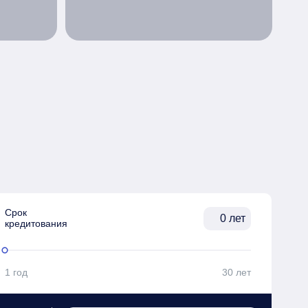
Срок

лет
кредитования
1 год
30 лет