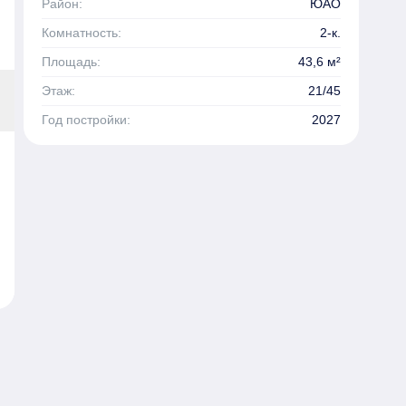
Район:
ЮАО
Комнатность:
2-к.
Площадь:
43,6 м²
Этаж:
21/45
Год постройки:
2027