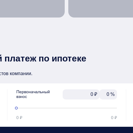
 платеж по ипотеке
стов компании.
Первоначальный

₽
%
взнос
0 ₽
0 ₽