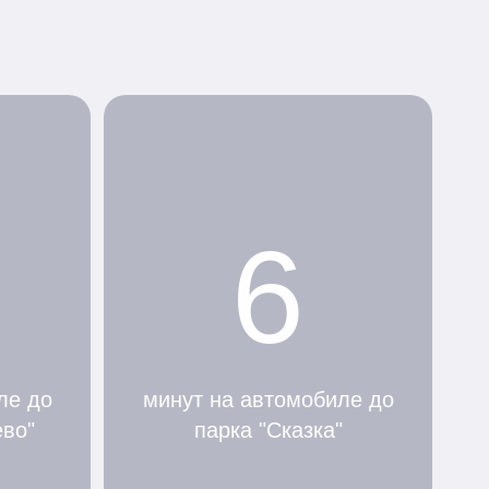
6
ле до
минут на автомобиле до
ево"
парка "Сказка"