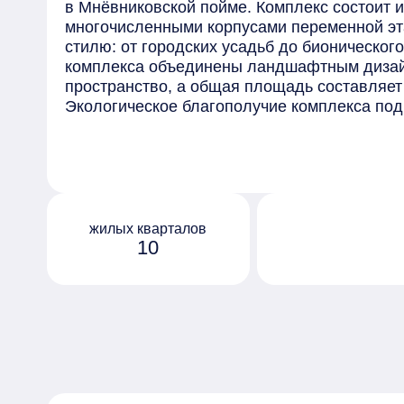
в Мнёвниковской пойме. Комплекс состоит и
многочисленными корпусами переменной эт
стилю: от городских усадьб до бионическог
комплекса объединены ландшафтным дизай
пространство, а общая площадь составляет 
Экологическое благополучие комплекса по
в окружении зелёных и рекреационных зон, 
природно-исторический парк "Москворецкий
представляют собой полноценные обществе
снабжены стойками ресепшн, зонами ожидан
объектами, комнатами для проведения дело
залами. На выбор представлено большое ко
жилых кварталов
10
студий до квартир с четырьмя и пятью спал
лоджией, французскими балконами, гардер
несколькими мастер-спальнями, пентхаусы 
угловым остеклением. Инфраструктура комп
соответствии с концепцией "15-минутного го
повседневной жизни, располагается на тер
обустроены тематические парки, сады с пр
приватные лаундж-зоны.