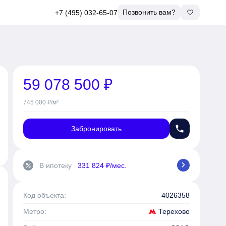
Позвонить вам?
+7 (495) 032-65-07
59 078 500 ₽
745 000 ₽/м²
phone
Забронировать
chevron_right
В ипотеку
331 824 ₽/мес.
percent
Код объекта:
4026358
Терехово
Метро: