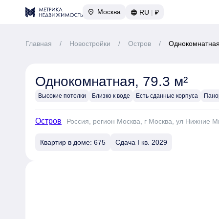
Москва
RU
|
₽
Главная
/
Новостройки
/
Остров
/
Однокомнатная,
Однокомнатная, 79.3 м²
Высокие потолки
Близко к воде
Есть сданные корпуса
Пано
Остров
Россия, регион Москва, г Москва, ул Нижние М
Квартир в доме: 675
Сдача I кв. 2029