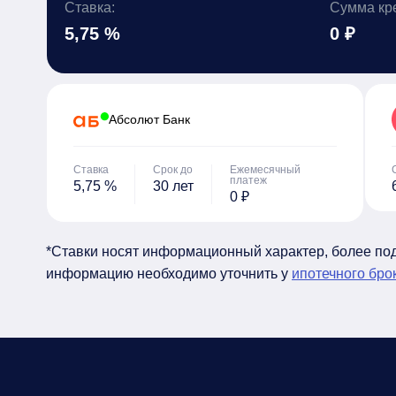
Ставка:
Сумма кр
5,75 %
0 ₽
Абсолют Банк
Ставка
Срок до
Ежемесячный
платеж
5,75 %
30 лет
0 ₽
*Ставки носят информационный характер, более п
информацию необходимо уточнить у
ипотечного бро