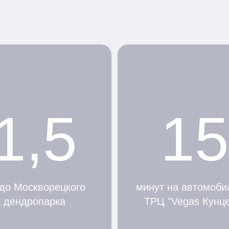
1,5
15
до Москворецкого
минут на автомоби
дендропарка
ТРЦ "Vegas Кунц