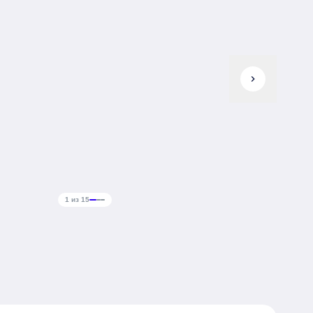
chevron_right
1 из 15