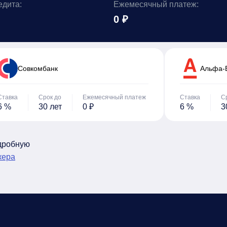
едита:
Ежемесячный платеж:
0 ₽
Cовкомбанк
Альфа-
Ставка
Срок до
Ежемесячный платеж
Ставка
С
6 %
30 лет
0 ₽
6 %
3
одробную
кера