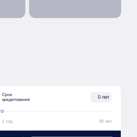
Срок

лет
кредитования
1 год
30 лет