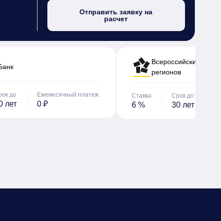
Отправить заявку на
расчет
Всероссийский банк 
Банк
регионов
рок до
Ежемесячный платеж
Ставка
Срок до
Е
0 лет
0 ₽
6 %
30 лет
0