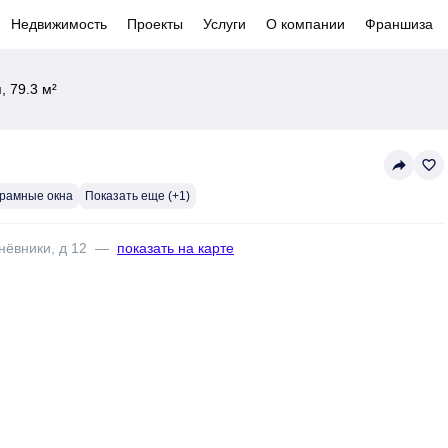
Недвижимость
Проекты
Услуги
О компании
Франшиза
 79.3 м²
reply
favorite_border
рамные окна
Показать еще (+1)
нёвники, д 12
—
показать на карте