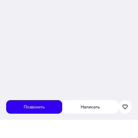
favorite_border
Позвонить
Написать