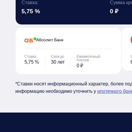
Ставка:
Сумма кр
5,75 %
0 ₽
Абсолют Банк
Ставка
Срок до
Ежемесячный
платеж
5,75 %
30 лет
0 ₽
*Ставки носят информационный характер, более п
информацию необходимо уточнить у
ипотечного бро