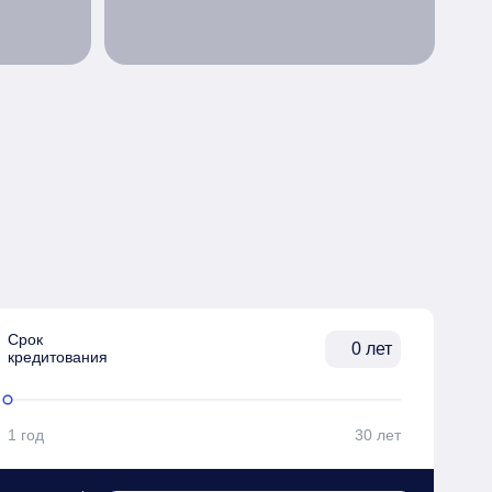
Срок

лет
кредитования
1 год
30 лет