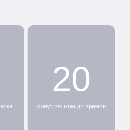
20
парка
минут пешком до Кремля