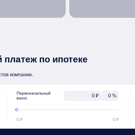
 платеж по ипотеке
стов компании.
Первоначальный

₽
%
взнос
0 ₽
0 ₽