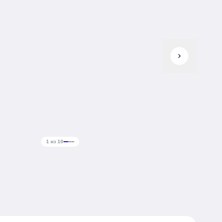
chevron_right
1 из 10