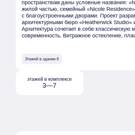
пространствам даны условные названия: «Ni
жилой частью, семейный «Nicole Residence» 
с благоустроенными дворами. Проект разра
архитектурными бюро «Heatherwick Studio» и «
Архитектура сочетает в себе классическую 
современность. Витражное остекление, пл
ламели, арки, колонны из натурального кам
украсят каждый корпус «Николь». Высота зд
проекте каждая квартира и каждое планиро
Этажей в здании 6
комплексе разместятся роскошные квартир
резиденции и роскошные пентхаусы. Также е
квартиры с патио и отдельным входом и тау
этажей в комплексе
открываются панорамные виды на Кремль. 
3—7
предлагаются с предчистовой отделкой «Whi
дополнительной опции можно выбрать вари
отделкой. Внутренняя инфраструктура вклю
зоны для детей, коворкинг, премиальный ри
площадки для мероприятий. Комплекс спро
дворами.