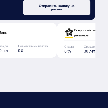
Отправить заявку на
расчет
Всероссийский банк 
Банк
регионов
рок до
Ежемесячный платеж
Ставка
Срок до
Е
0 лет
0 ₽
6 %
30 лет
0