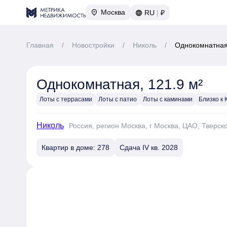
Москва
RU
|
₽
Главная
/
Новостройки
/
Николь
/
Однокомнатная,
Однокомнатная, 121.9 м²
Лоты с террасами
Лоты с патио
Лоты с каминами
Близко к
Николь
Россия, регион Москва, г Москва, ЦАО, Тверск
Квартир в доме: 278
Сдача IV кв. 2028