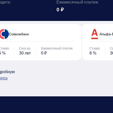
едита:
Ежемесячный платеж:
0 ₽
Cовкомбанк
Альфа-
Ставка
Срок до
Ежемесячный платеж
Ставка
С
6 %
30 лет
0 ₽
6 %
3
одробную
кера