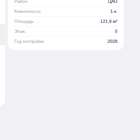
Район:
ЦАО
Комнатность:
1-к.
Площадь:
121,9 м²
Этаж:
5
Год постройки:
2028