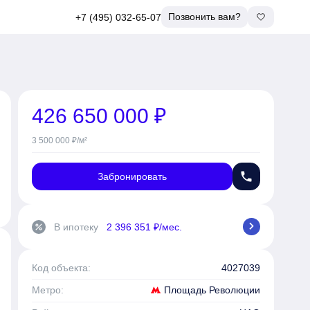
Позвонить вам?
+7 (495) 032-65-07
426 650 000 ₽
3 500 000 ₽/м²
phone
Забронировать
chevron_right
В ипотеку
2 396 351 ₽/мес.
percent
Код объекта:
4027039
Площадь Революции
Метро: