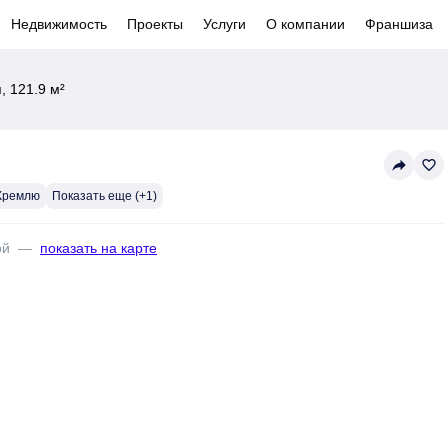
Недвижимость
Проекты
Услуги
О компании
Франшиза
 121.9 м²
reply
favorite_border
 Кремлю
Показать еще (+1)
ой
—
показать на карте