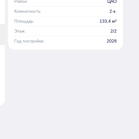
Район:
ЦАО
Комнатность:
2-к.
Площадь:
133,4 м²
Этаж:
2/2
Год постройки:
2028