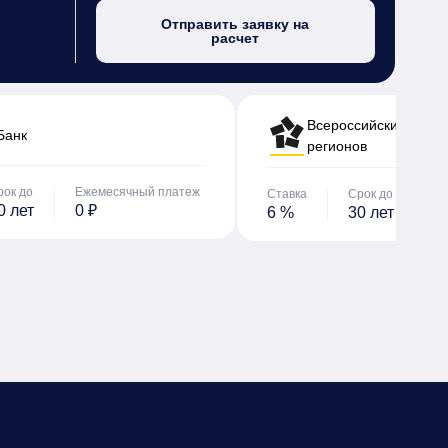
Отправить заявку на
расчет
Всероссийский банк 
Банк
регионов
рок до
Ежемесячный платеж
Ставка
Срок до
Е
0 лет
0 ₽
6 %
30 лет
0