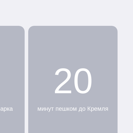
20
парка
минут пешком до Кремля