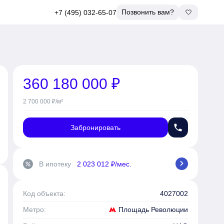
Позвонить вам?
+7 (495) 032-65-07
360 180 000 ₽
2 700 000 ₽/м²
phone
Забронировать
chevron_right
В ипотеку
2 023 012 ₽/мес.
percent
Код объекта:
4027002
Площадь Революции
Метро: