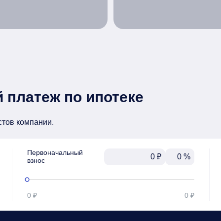
 платеж по ипотеке
стов компании.
Первоначальный

₽
%
взнос
0 ₽
0 ₽