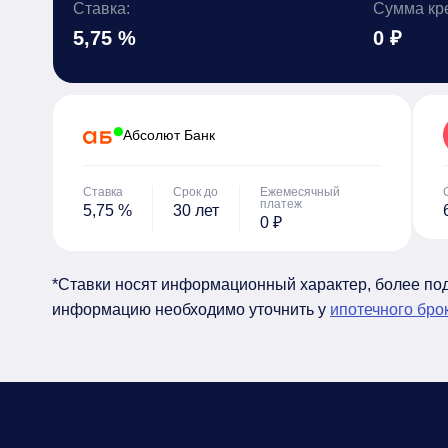
Ставка:
Сумма кр
5,75 %
0 ₽
Абсолют Банк
Ставка
Срок до
Ежемесячный
платеж
5,75 %
30 лет
0 ₽
*Ставки носят информационный характер, более п
информацию необходимо уточнить у
ипотечного бро