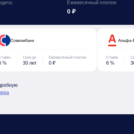
едита:
Ежемесячный платеж:
0 ₽
Cовкомбанк
Альфа-
Ставка
Срок до
Ежемесячный платеж
Ставка
С
6 %
30 лет
0 ₽
6 %
3
одробную
кера