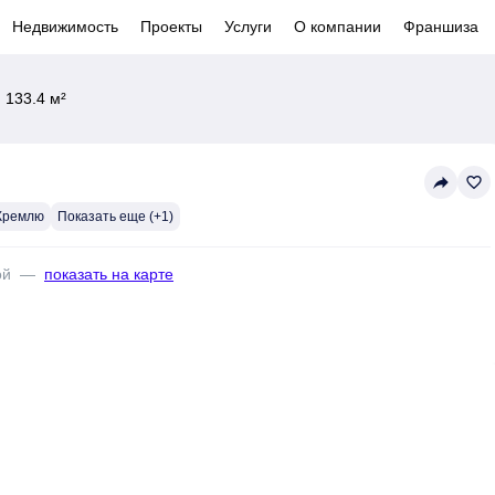
Недвижимость
Проекты
Услуги
О компании
Франшиза
 133.4 м²
reply
favorite_border
 Кремлю
Показать еще (+1)
ой
—
показать на карте