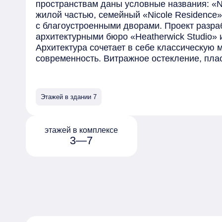
пространствам даны условные названия: «Ni
жилой частью, семейный «Nicole Residence» 
с благоустроенными дворами. Проект разра
архитектурными бюро «Heatherwick Studio» и «
Архитектура сочетает в себе классическую 
современность. Витражное остекление, пл
ламели, арки, колонны из натурального кам
украсят каждый корпус «Николь». Высота зд
проекте каждая квартира и каждое планиро
Этажей в здании 7
комплексе разместятся роскошные квартир
резиденции и роскошные пентхаусы. Также е
квартиры с патио и отдельным входом и тау
этажей в комплексе
открываются панорамные виды на Кремль. 
3—7
предлагаются с предчистовой отделкой «Whi
дополнительной опции можно выбрать вари
отделкой. Внутренняя инфраструктура вклю
зоны для детей, коворкинг, премиальный ри
площадки для мероприятий. Комплекс спро
дворами.