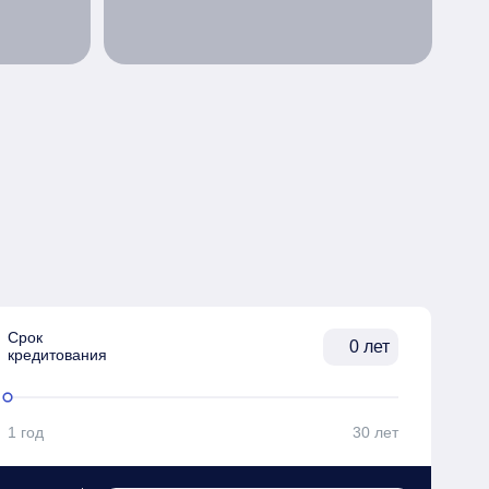
Срок

лет
кредитования
1 год
30 лет