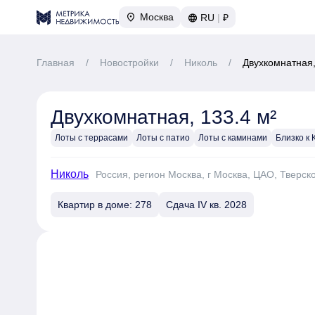
Москва
RU
|
₽
Главная
/
Новостройки
/
Николь
/
Двухкомнатная,
Двухкомнатная, 133.4 м²
Лоты с террасами
Лоты с патио
Лоты с каминами
Близко к
Николь
Россия, регион Москва, г Москва, ЦАО, Тверск
Квартир в доме: 278
Сдача IV кв. 2028