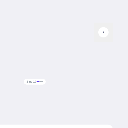
chevron_right
1 из 10