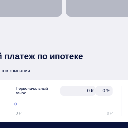
 платеж по ипотеке
стов компании.
Первоначальный

₽
%
взнос
0 ₽
0 ₽