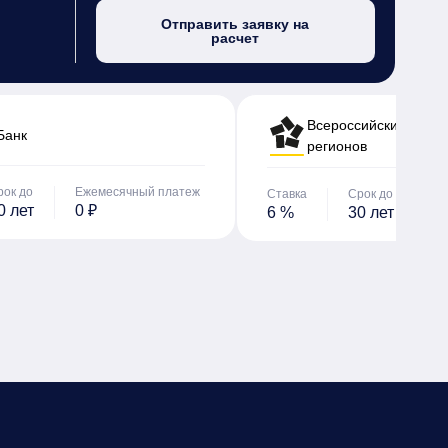
Отправить заявку на
расчет
Всероссийский банк 
Банк
регионов
рок до
Ежемесячный платеж
Ставка
Срок до
Е
0 лет
0 ₽
6 %
30 лет
0