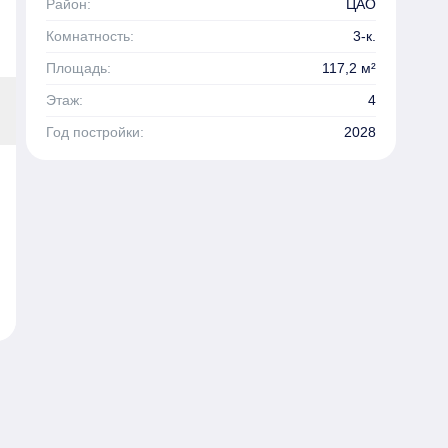
Район:
ЦАО
Комнатность:
3-к.
Площадь:
117,2 м²
Этаж:
4
Год постройки:
2028