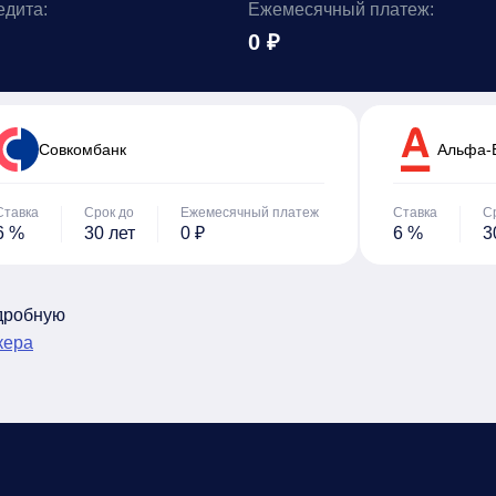
едита:
Ежемесячный платеж:
0 ₽
Cовкомбанк
Альфа-
Ставка
Срок до
Ежемесячный платеж
Ставка
С
6 %
30 лет
0 ₽
6 %
3
одробную
кера