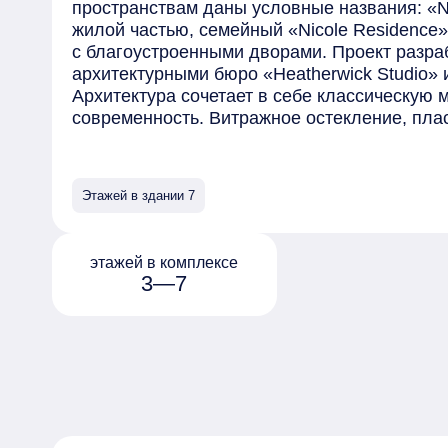
пространствам даны условные названия: «Ni
жилой частью, семейный «Nicole Residence» 
с благоустроенными дворами. Проект разра
архитектурными бюро «Heatherwick Studio» и «
Архитектура сочетает в себе классическую 
современность. Витражное остекление, пл
ламели, арки, колонны из натурального кам
украсят каждый корпус «Николь». Высота зд
проекте каждая квартира и каждое планиро
Этажей в здании 7
комплексе разместятся роскошные квартир
резиденции и роскошные пентхаусы. Также е
квартиры с патио и отдельным входом и тау
этажей в комплексе
открываются панорамные виды на Кремль. 
3—7
предлагаются с предчистовой отделкой «Whi
дополнительной опции можно выбрать вари
отделкой. Внутренняя инфраструктура вклю
зоны для детей, коворкинг, премиальный ри
площадки для мероприятий. Комплекс спро
дворами.