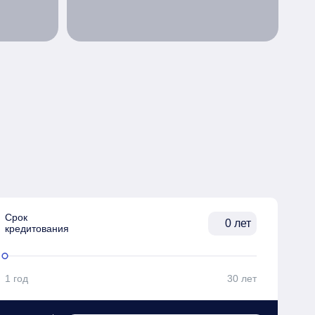
Срок

лет
кредитования
1 год
30 лет