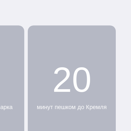
20
парка
минут пешком до Кремля