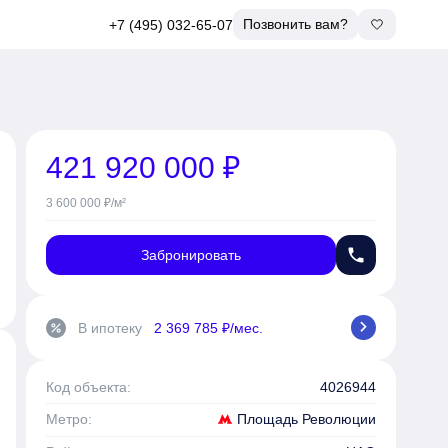
Позвонить вам?
+7 (495) 032-65-07
421 920 000 ₽
3 600 000 ₽/м²
phone
Забронировать
chevron_right
В ипотеку
2 369 785 ₽/мес.
percent
Код объекта:
4026944
Площадь Революции
Метро: