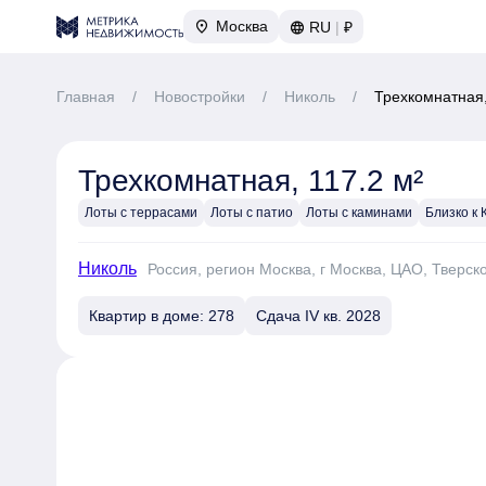
Москва
RU
|
₽
Главная
/
Новостройки
/
Николь
/
Трехкомнатная,
Трехкомнатная, 117.2 м²
Лоты с террасами
Лоты с патио
Лоты с каминами
Близко к
Николь
Россия, регион Москва, г Москва, ЦАО, Тверск
Квартир в доме: 278
Сдача IV кв. 2028