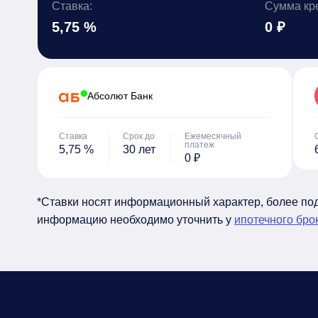
Ставка:
Сумма кр
5,75 %
0 ₽
Абсолют Банк
Ставка
Срок до
Ежемесячный
платеж
5,75 %
30 лет
0 ₽
*Ставки носят информационный характер, более п
информацию необходимо уточнить у
ипотечного бро