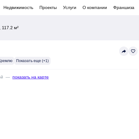
Недвижимость
Проекты
Услуги
О компании
Франшиза
 117.2 м²
reply
favorite_border
 Кремлю
Показать еще (+1)
ой
—
показать на карте