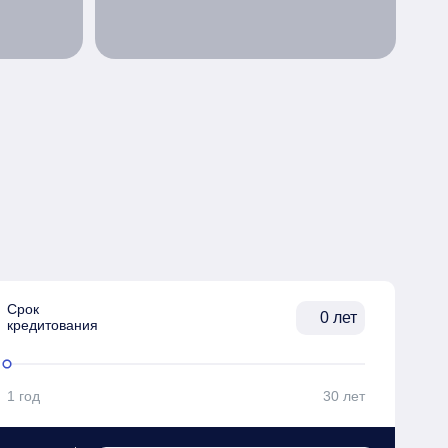
Срок

лет
кредитования
1 год
30 лет