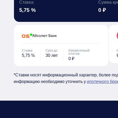
Ставка:
Сумма кр
5,75 %
0 ₽
Абсолют Банк
Ставка
Срок до
Ежемесячный
платеж
5,75 %
30 лет
0 ₽
*Ставки носят информационный характер, более п
информацию необходимо уточнить у
ипотечного бро