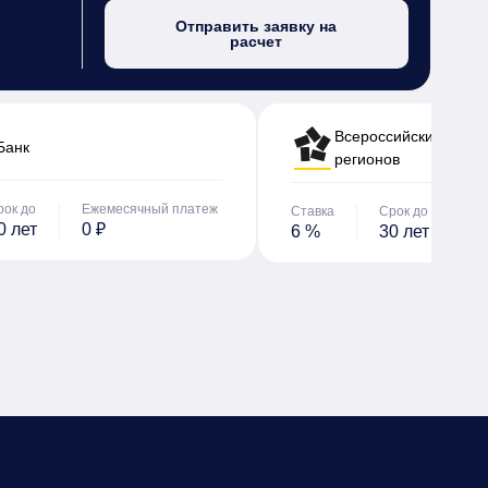
Отправить заявку на
расчет
Всероссийский банк 
Банк
регионов
рок до
Ежемесячный платеж
Ставка
Срок до
Е
0 лет
0 ₽
6 %
30 лет
0