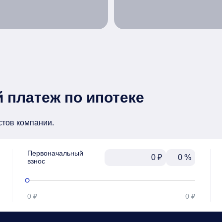
 платеж по ипотеке
стов компании.
Первоначальный

₽
%
взнос
0 ₽
0 ₽