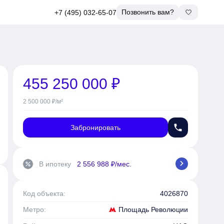
Позвонить вам?
+7 (495) 032-65-07
455 250 000 ₽
2 500 000 ₽/м²
phone
Забронировать
chevron_right
В ипотеку
2 556 988 ₽/мес.
percent
Код объекта:
4026870
Площадь Революции
Метро: