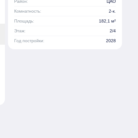
Район:
ЦАО
Комнатность:
2-к.
Площадь:
182,1 м²
Этаж:
2/4
Год постройки:
2028