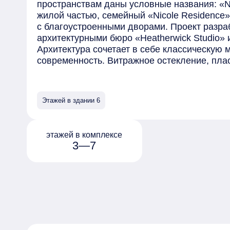
пространствам даны условные названия: «Ni
жилой частью, семейный «Nicole Residence» 
с благоустроенными дворами. Проект разра
архитектурными бюро «Heatherwick Studio» и «
Архитектура сочетает в себе классическую 
современность. Витражное остекление, пл
ламели, арки, колонны из натурального кам
украсят каждый корпус «Николь». Высота зд
проекте каждая квартира и каждое планиро
Этажей в здании 6
комплексе разместятся роскошные квартир
резиденции и роскошные пентхаусы. Также е
квартиры с патио и отдельным входом и тау
этажей в комплексе
открываются панорамные виды на Кремль. 
3—7
предлагаются с предчистовой отделкой «Whi
дополнительной опции можно выбрать вари
отделкой. Внутренняя инфраструктура вклю
зоны для детей, коворкинг, премиальный ри
площадки для мероприятий. Комплекс спро
дворами.