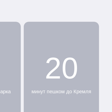
20
парка
минут пешком до Кремля