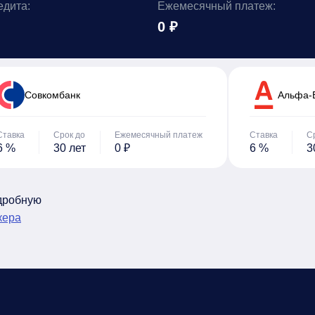
едита:
Ежемесячный платеж:
0 ₽
Cовкомбанк
Альфа-
Ставка
Срок до
Ежемесячный платеж
Ставка
С
6 %
30 лет
0 ₽
6 %
3
одробную
кера