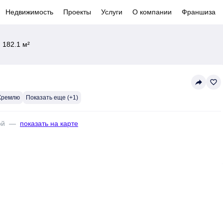
Недвижимость
Проекты
Услуги
О компании
Франшиза
 182.1 м²
reply
favorite_border
 Кремлю
Показать еще (+1)
ой
—
показать на карте