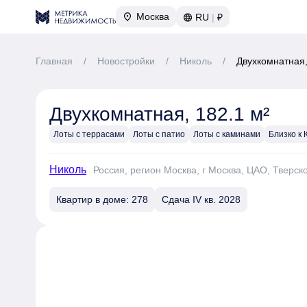
Москва
RU
|
₽
Главная
/
Новостройки
/
Николь
/
Двухкомнатная,
Двухкомнатная, 182.1 м²
Лоты с террасами
Лоты с патио
Лоты с каминами
Близко к
Николь
Россия, регион Москва, г Москва, ЦАО, Тверск
Квартир в доме: 278
Сдача IV кв. 2028