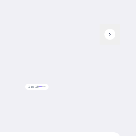
chevron_right
1 из 10