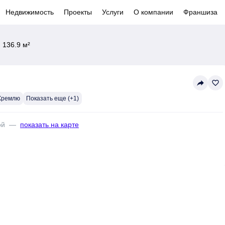
Недвижимость
Проекты
Услуги
О компании
Франшиза
 136.9 м²
reply
favorite_border
 Кремлю
Показать еще (+1)
ой
—
показать на карте