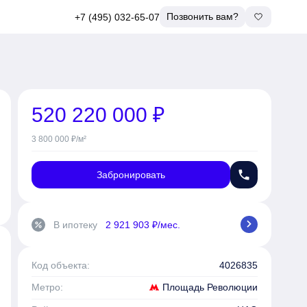
Позвонить вам?
+7 (495) 032-65-07
520 220 000 ₽
3 800 000 ₽/м²
phone
Забронировать
chevron_right
В ипотеку
2 921 903 ₽/мес.
percent
Код объекта:
4026835
Площадь Революции
Метро: