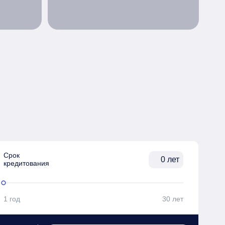
Срок

лет
кредитования
1 год
30 лет