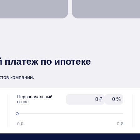
 платеж по ипотеке
стов компании.
Первоначальный

₽
%
взнос
0 ₽
0 ₽