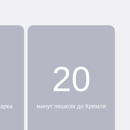
20
парка
минут пешком до Кремля