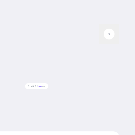
chevron_right
1 из 10