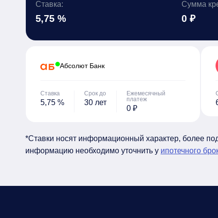
Ставка:
Сумма кр
5,75 %
0 ₽
Абсолют Банк
Ставка
Срок до
Ежемесячный
платеж
5,75 %
30 лет
0 ₽
*Ставки носят информационный характер, более п
информацию необходимо уточнить у
ипотечного бро