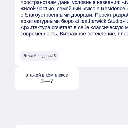
пространствам даны условные названия: «Ni
жилой частью, семейный «Nicole Residence» 
с благоустроенными дворами. Проект разра
архитектурными бюро «Heatherwick Studio» и «
Архитектура сочетает в себе классическую 
современность. Витражное остекление, пл
ламели, арки, колонны из натурального кам
украсят каждый корпус «Николь». Высота зд
проекте каждая квартира и каждое планиро
Этажей в здании 5
комплексе разместятся роскошные квартир
резиденции и роскошные пентхаусы. Также е
квартиры с патио и отдельным входом и тау
этажей в комплексе
открываются панорамные виды на Кремль. 
3—7
предлагаются с предчистовой отделкой «Whi
дополнительной опции можно выбрать вари
отделкой. Внутренняя инфраструктура вклю
зоны для детей, коворкинг, премиальный ри
площадки для мероприятий. Комплекс спро
дворами.