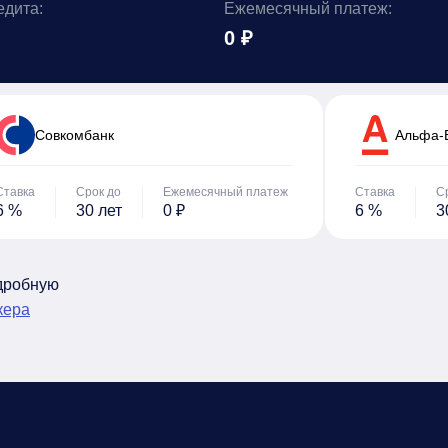
едита:
Ежемесячный платеж:
0 ₽
Cовкомбанк
Альфа-
Ставка
Срок до
Ежемесячный платеж
Ставка
С
6 %
30 лет
0 ₽
6 %
3
одробную
кера