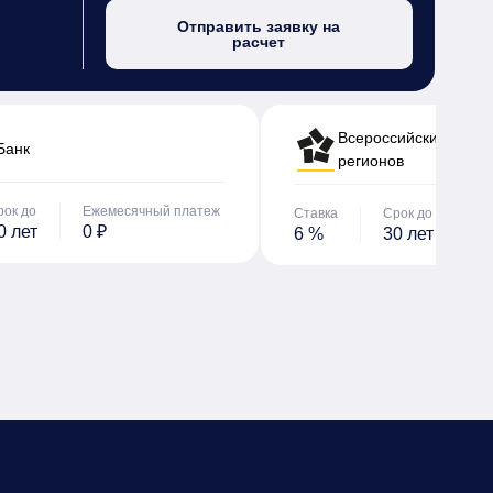
Отправить заявку на
расчет
Всероссийский банк 
Банк
регионов
рок до
Ежемесячный платеж
Ставка
Срок до
Е
0 лет
0 ₽
6 %
30 лет
0