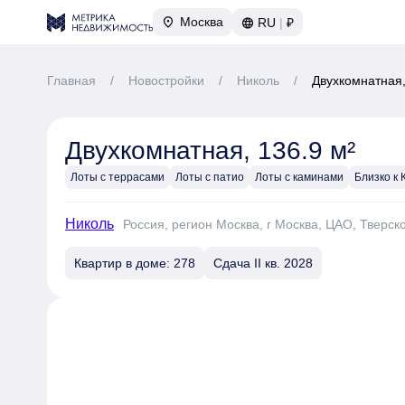
Москва
RU
|
₽
Главная
/
Новостройки
/
Николь
/
Двухкомнатная,
Двухкомнатная, 136.9 м²
Лоты с террасами
Лоты с патио
Лоты с каминами
Близко к
Николь
Россия, регион Москва, г Москва, ЦАО, Тверск
Квартир в доме: 278
Сдача II кв. 2028