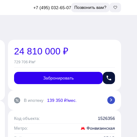
Позвонить вам?
+7 (495) 032-65-07
24 810 000 ₽
729 706 ₽/м²
phone
Забронировать
chevron_right
В ипотеку
139 350 ₽/мес.
percent
Код объекта:
1526356
Фонвизинская
Метро: