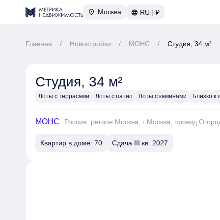
Москва
RU
|
₽
Главная
/
Новостройки
/
МОНС
/
Студия, 34 м²
Студия, 34 м²
Лоты с террасами
Лоты с патио
Лоты с каминами
Близко к 
МОНС
Россия, регион Москва, г Москва, проезд Огоро
Квартир в доме: 70
Сдача III кв. 2027