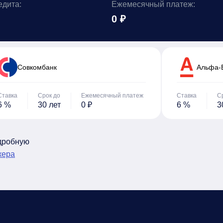
едита:
Ежемесячный платеж:
0 ₽
Cовкомбанк
Альфа-
Ставка
Срок до
Ежемесячный платеж
Ставка
С
6 %
30 лет
0 ₽
6 %
3
одробную
кера