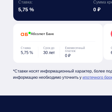
Ставка:
Сумма кр
5,75 %
0 ₽
Абсолют Банк
Ставка
Срок до
Ежемесячный
платеж
5,75 %
30 лет
0 ₽
*Ставки носят информационный характер, более п
информацию необходимо уточнить у
ипотечного бро