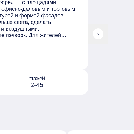
атюре» — с площадями
м, офисно-деловым и торговым
стурой и формой фасадов
льше света, сделать
 и воздушными.
chevron_left
ле пэчворк. Для жителей
бщественных пространств и
 главные точки притяжения и
пасным и привлекательным.
ыми элементами
, стелами, акцентным
временные детские площадки,
этажей
2-45
нировочных решений. На первых
 с террасами, отдельным
асами, бассейном, сауной,
мний сад.