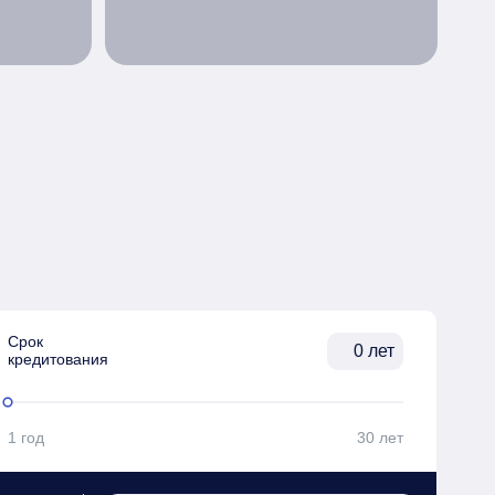
Срок

лет
кредитования
1 год
30 лет