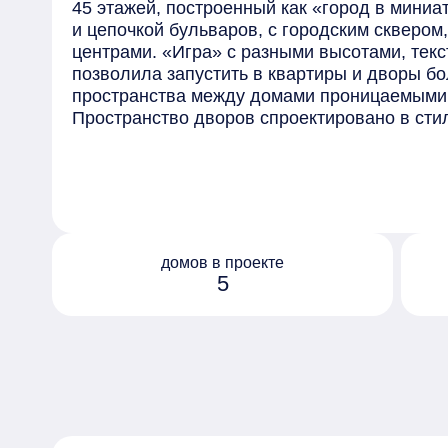
45 этажей, построенный как «город в мини
и цепочкой бульваров, с городским скверо
центрами. «Игра» с разными высотами, тек
позволила запустить в квартиры и дворы бо
пространства между домами проницаемыми
Пространство дворов спроектировано в сти
квартала и его гостей организована сеть о
пешеходных бульваров, которые связывают
делают перемещение внутри квартала безо
Ключевые пространства маркируются особ
благоустройства: арт-объектами, фонтанами
озеленением. На территории размещены со
домов в проекте
разработанные совместно с психологами.
5
В проекте представлено 50 вариантов пла
и последних этажах — особенные квартиры:
входом, двухуровневые, с несколькими терр
дымоходом под камин, помещениями под зи