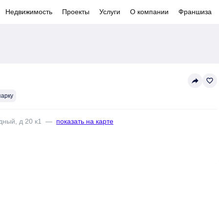
Недвижимость
Проекты
Услуги
О компании
Франшиза
reply
favorite_border
парку
дный, д 20 к1
—
показать на карте