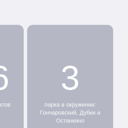
6
3
атов
парка в окружении:
Гончаровский, Дубки и
Останкино