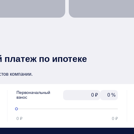
 платеж по ипотеке
стов компании.
Первоначальный

₽
%
взнос
0 ₽
0 ₽