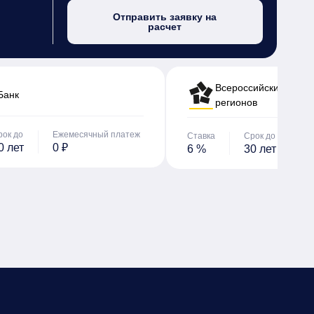
Отправить заявку на
расчет
Всероссийский банк 
Банк
регионов
рок до
Ежемесячный платеж
Ставка
Срок до
Е
0 лет
0 ₽
6 %
30 лет
0