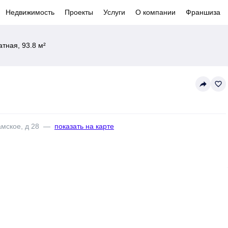
Недвижимость
Проекты
Услуги
О компании
Франшиза
тная, 93.8 м²
reply
favorite_border
амское, д 28
—
показать на карте