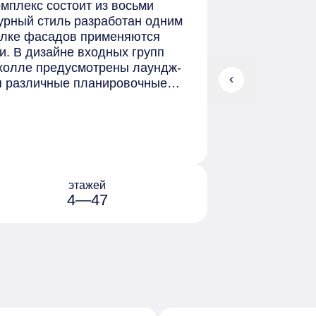
мплекс состоит из восьми
турный стиль разработан одним
делке фасадов применяются
и. В дизайне входных групп
 холле предусмотрены лаундж-
chevron_left
ся различные планировочные
сдаются с предчистовой
,83 до 3,6 метров. Возможно
ртир предлагает живописный
е дворовые и общественные
ро «Gillespies» и «West 8»:
, зоны для отдыха, пикников и
этажей
оммерческую инфраструктуру. На
4—47
сад и школа, детские и
уральных материалов. Для
подземный паркинг и кладовые