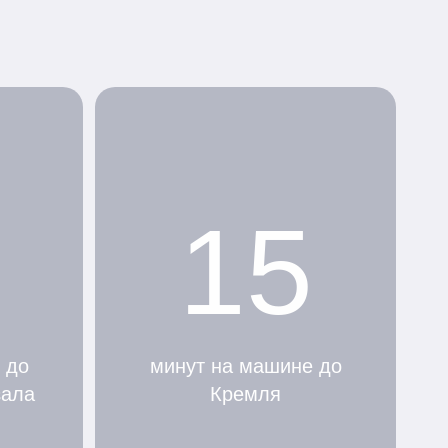
15
 до
минут на машине до
зала
Кремля