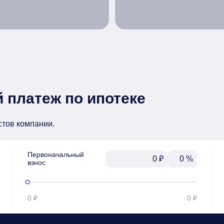
 платеж по ипотеке
стов компании.
Первоначальный

₽
%
взнос
0 ₽
0 ₽