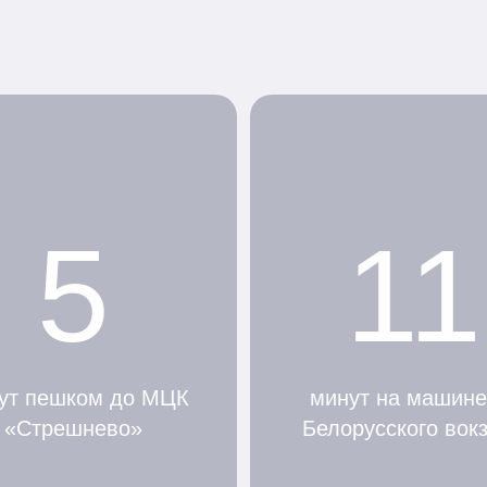
5
11
ут пешком до МЦК
минут на машине
«Стрешнево»
Белорусского вок