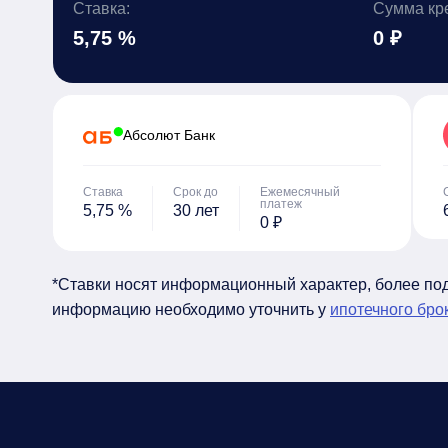
Ставка:
Сумма кр
5,75 %
0 ₽
Абсолют Банк
Ставка
Срок до
Ежемесячный
платеж
5,75 %
30 лет
0 ₽
*Ставки носят информационный характер, более п
информацию необходимо уточнить у
ипотечного бро