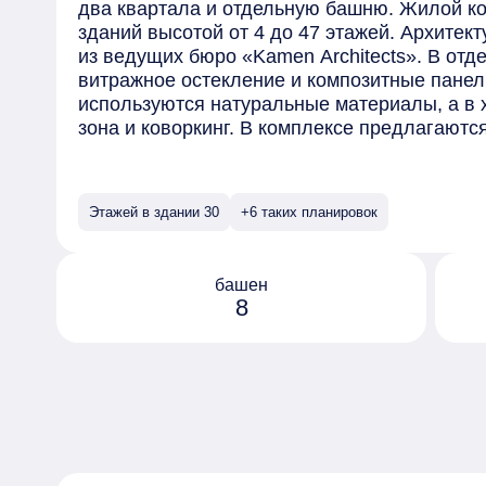
два квартала и отдельную башню. Жилой ко
зданий высотой от 4 до 47 этажей. Архитек
из ведущих бюро «Kamen Architects». В от
витражное остекление и композитные панел
используются натуральные материалы, а в
зона и коворкинг. В комплексе предлагают
решения европейского формата. Квартиры 
отделкой, высота потолков варьируется от 2
объединение планировок. Большинство ква
Этажей в здании 30
+6 таких планировок
вид на парк. Проект включает иммерсивны
пространства от британских ландшафтных бю
двор с фонтаном, зеленые и сенсорные сады
башен
активных развлечений, а также развитую к
8
территории комплекса расположены детский 
спортивные площадки, выполненные из нат
автомобилистов предусмотрен охраняемый 
для хранения сезонных вещей.