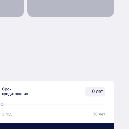
Срок

лет
кредитования
1 год
30 лет