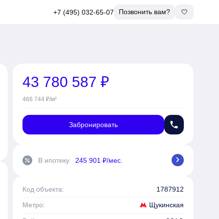
Позвонить вам?
+7 (495) 032-65-07
43 780 587 ₽
466 744 ₽/м²
phone
Забронировать
chevron_right
В ипотеку
245 901 ₽/мес.
percent
Код объекта:
1787912
Щукинская
Метро: