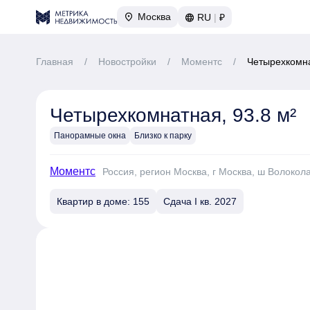
Москва
RU
|
₽
Главная
/
Новостройки
/
Моментс
/
Четырехкомна
Четырехкомнатная, 93.8 м²
Панорамные окна
Близко к парку
Моментс
Россия, регион Москва, г Москва, ш Волокол
Квартир в доме: 155
Сдача I кв. 2027