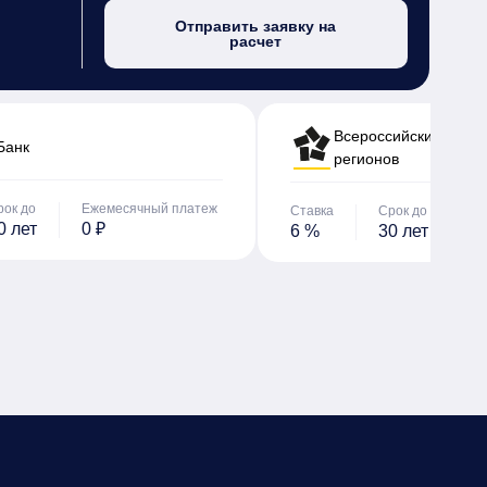
Отправить заявку на
расчет
Всероссийский банк 
Банк
регионов
рок до
Ежемесячный платеж
Ставка
Срок до
Е
0 лет
0 ₽
6 %
30 лет
0