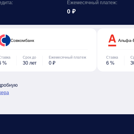
едита:
Ежемесячный платеж:
0 ₽
Cовкомбанк
Альфа-
Ставка
Срок до
Ежемесячный платеж
Ставка
С
6 %
30 лет
0 ₽
6 %
3
одробную
кера