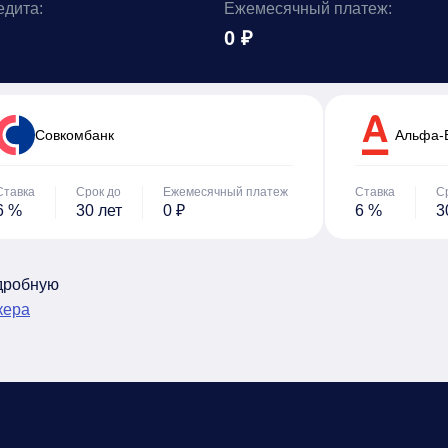
едита:
Ежемесячный платеж:
0 ₽
Cовкомбанк
Альфа-
Ставка
Срок до
Ежемесячный платеж
Ставка
С
6 %
30 лет
0 ₽
6 %
3
одробную
кера