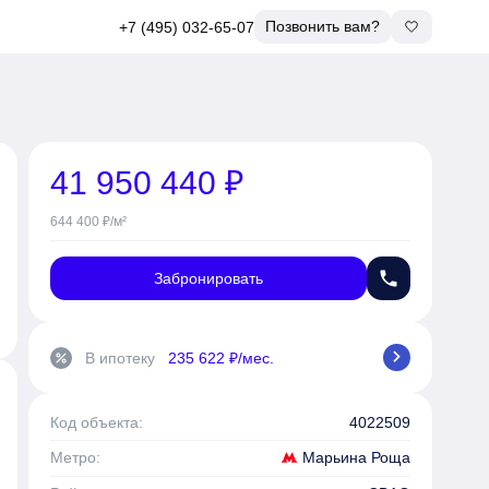
Позвонить вам?
+7 (495) 032-65-07
41 950 440 ₽
644 400 ₽/м²
phone
Забронировать
chevron_right
В ипотеку
235 622 ₽/мес.
percent
Код объекта:
4022509
Марьина Роща
Метро: