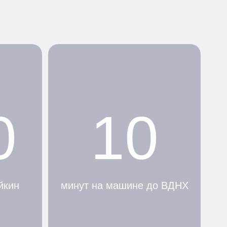
0
10
йкин
минут на машине до ВДНХ