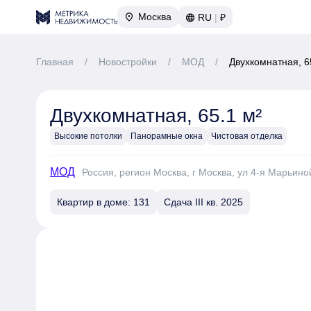
Москва
RU
|
₽
Главная
/
Новостройки
/
МОД
/
Двухкомнатная, 6
Двухкомнатная, 65.1 м²
Высокие потолки
Панорамные окна
Чистовая отделка
МОД
Россия, регион Москва, г Москва, ул 4-я Марьино
Квартир в доме: 131
Сдача III кв. 2025