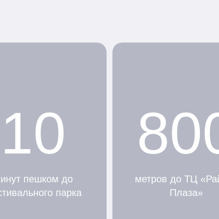
10
80
инут пешком до
метров до ТЦ «Ра
тивального парка
Плаза»