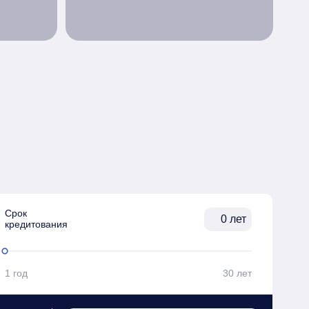
Срок

лет
кредитования
1 год
30 лет