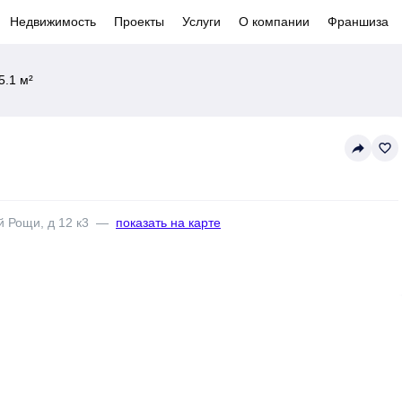
Недвижимость
Проекты
Услуги
О компании
Франшиза
5.1 м²
reply
favorite_border
й Рощи, д 12 к3
—
показать на карте