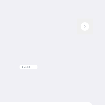
chevron_right
1 из 19