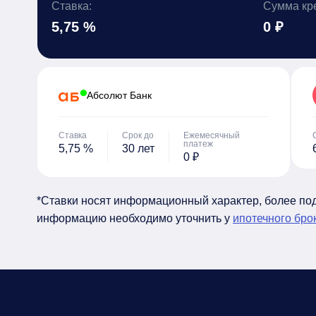
Ставка:
Сумма кр
5,75 %
0 ₽
Абсолют Банк
Ставка
Срок до
Ежемесячный
платеж
5,75 %
30 лет
0 ₽
*Ставки носят информационный характер, более п
информацию необходимо уточнить у
ипотечного бро