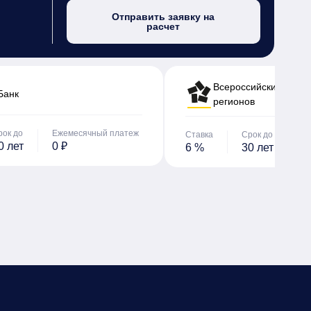
Отправить заявку на
расчет
Всероссийский банк 
Банк
регионов
рок до
Ежемесячный платеж
Ставка
Срок до
Е
0 лет
0 ₽
6 %
30 лет
0