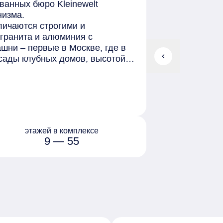
ванных бюро Kleinewelt
низма.
личаются строгими и
гранита и алюминия с
шни – первые в Москве, где в
chevron_left
сады клубных домов, высотой в
ых и золотых тонах с
к: от классических квартир до
них уровнях расположены
анцузские балконы, большие
этажей в комплексе
обате на уровне 5-этажного
9 — 55
танами, аллеями, зонами
д на город. Обустроены детские
лагоустроена городская зона с
лей и ярмарок, и