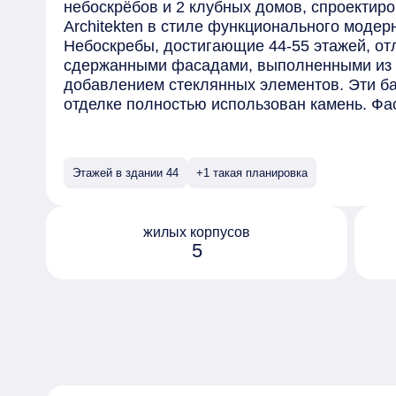
небоскрёбов и 2 клубных домов, спроектиро
Architekten в стиле функционального модер
Небоскребы, достигающие 44-55 этажей, от
сдержанными фасадами, выполненными из 
добавлением стеклянных элементов. Эти ба
отделке полностью использован камень. Фа
9 этажей, оформлены в изысканных бронзов
использованием алюминия и камня.
Проект предлагает широкий выбор планирово
Этажей в здании 44
+1 такая планировка
вариантов в европейском стиле, а на верх
пентхаусы. В квартирах предусмотрены фр
окна и высокие потолки.
жилых корпусов
Приватная территория организована на стил
5
дома и включает многоуровневый сад с фон
отдыха, откуда открывается панорамный ви
и спортивные площадки. Вокруг комплекса б
парком, площадкой для проведения фестива
образовательным детским центром.