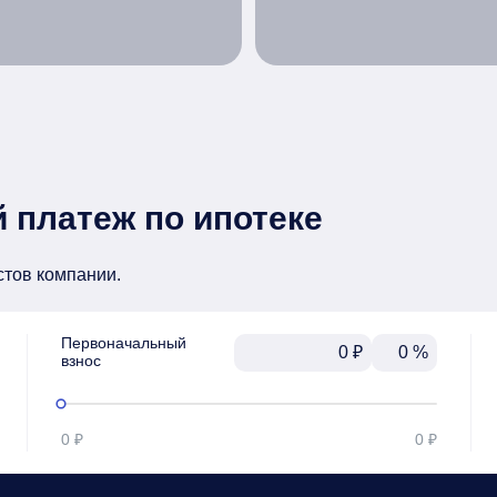
 платеж по ипотеке
стов компании.
Первоначальный

₽
%
взнос
0 ₽
0 ₽