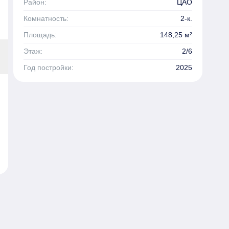
Район:
ЦАО
Комнатность:
2-к.
Площадь:
148,25 м²
Этаж:
2/6
Год постройки:
2025