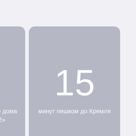
15
о дома
минут пешком до Кремля
2»