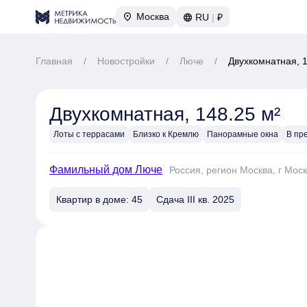
Москва
RU
|
₽
Главная
/
Новостройки
/
Люче
/
Двухкомнатная, 1
Двухкомнатная, 148.25 м²
Лоты с террасами
Близко к Кремлю
Панорамные окна
Фамильный дом Люче
Россия, регион Москва, г Мос
Квартир в доме: 45
Сдача III кв. 2025