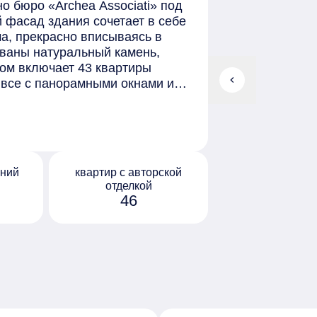
о бюро «Archea Associati» под
 фасад здания сочетает в себе
а, прекрасно вписываясь в
ваны натуральный камень,
ом включает 43 квартиры
chevron_left
 все с панорамными окнами и
ридоры и гардеробные. Также
о 706 квадратных метров с
ой отделкой формата «White Box
тделки в двух цветах: светлом
 расположено большое гранд-
нний
квартир с авторской
разделено на две зоны входа,
отделкой
смотрены лаунж-зоны с
46
ная гостиная и библиотека.
eauty-кабинет, фитнес-зал,
 занятий с репетитором. На
 с уютными лаунж-зонами. Для
инг.