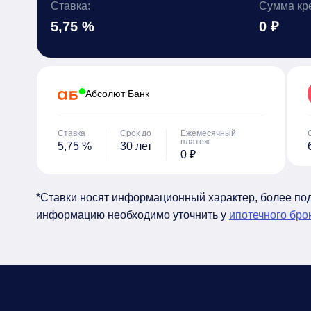
Ставка:
Сумма кр
5,75 %
0 ₽
Абсолют Банк
Ставка
Срок до
Ежемесячный
платеж
5,75 %
30 лет
0 ₽
*Ставки носят информационный характер, более п
информацию необходимо уточнить у
ипотечного бро