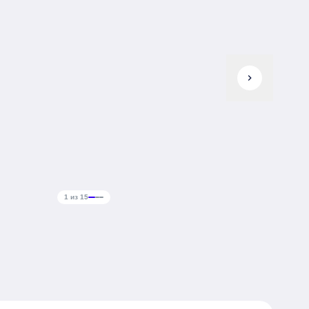
chevron_right
1 из 15