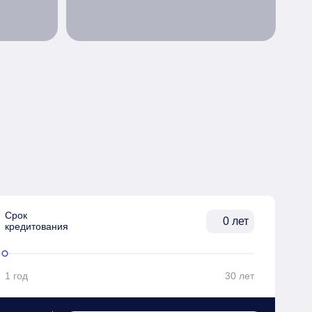
Срок

лет
кредитования
1 год
30 лет