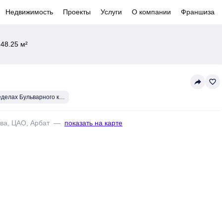
Недвижимость
Проекты
Услуги
О компании
Франшиза
48.25 м²
reply
favorite_border
В пределах Бульварного кольца
ква, ЦАО, Арбат
—
показать на карте