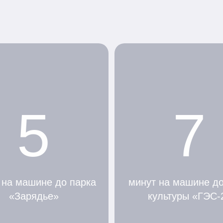
5
7
 на машине до парка
минут на машине д
«Зарядье»
культуры «ГЭС-