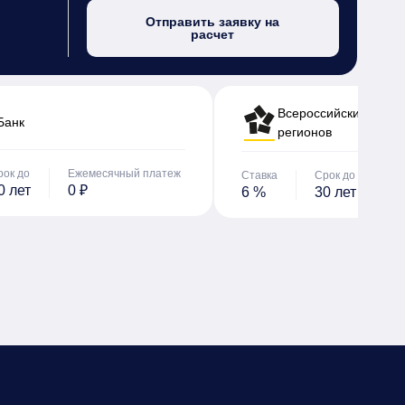
Отправить заявку на
расчет
Всероссийский банк 
Банк
регионов
рок до
Ежемесячный платеж
Ставка
Срок до
Е
0 лет
0 ₽
6 %
30 лет
0