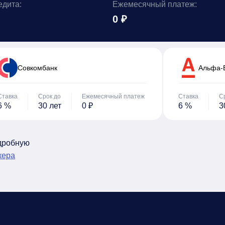
едита:
Ежемесячный платеж:
0 ₽
Cовкомбанк
Альфа-
Ставка
Срок до
Ежемесячный платеж
Ставка
С
6 %
30 лет
0 ₽
6 %
3
одробную
кера