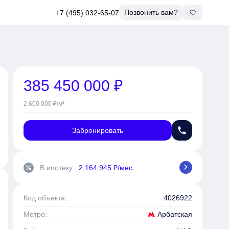
Позвонить вам?
+7 (495) 032-65-07
385 450 000 ₽
2 600 000 ₽/м²
phone
Забронировать
chevron_right
В ипотеку
2 164 945 ₽/мес.
percent
Код объекта:
4026922
Арбатская
Метро: