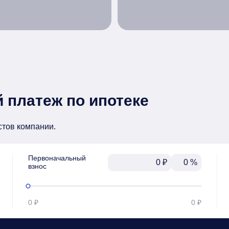
 платеж по ипотеке
стов компании.
Первоначальный

₽
%
взнос
0 ₽
0 ₽