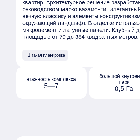
квартир. Архитектурное решение разработан
руководством Марко Казамонти. Элегантный
вечную классику и элементы конструктивизм
окружающий ландшафт. В отделке использо
микроцемент и латунные панели. Клубный д
площадью от 79 до 384 квадратных метров,
мастер-спальнями, имеющими приватные ко
доступны три пентхауса площадью от 348 д
+1 такая планировка
террасами. Квартиры предлагаются с базов
Deluxe», а также есть возможность выбора о
«Chiara» и темном «Ombra». Внутри здания
большой внутре
лобби с высотой потолков 9 метров. Лобби 
этажность комплекса
парк
5—7
соединенные общей галереей. Здесь преду
0,5 Га
каминами, переговорные комнаты, музыкаль
Жителям доступны эксклюзивные удобства: b
студия йоги, детская комната и кабинет для
закрытой территории создан приватный сад
автомобилей предусмотрен подземный парк