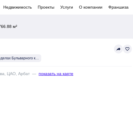
Недвижимость
Проекты
Услуги
О компании
Франшиза
766.88 м²
reply
favorite_border
В пределах Бульварного кольца
ква, ЦАО, Арбат
—
показать на карте