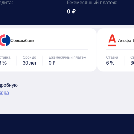
едита:
Ежемесячный платеж:
0 ₽
Cовкомбанк
Альфа-
Ставка
Срок до
Ежемесячный платеж
Ставка
С
6 %
30 лет
0 ₽
6 %
3
одробную
кера