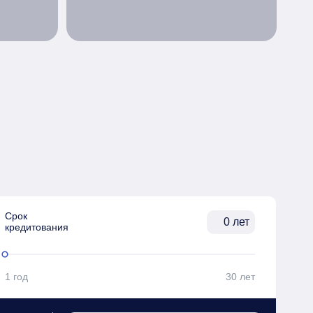
Срок

лет
кредитования
1 год
30 лет