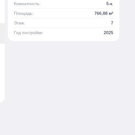
Комнатность:
5-к.
Площадь:
766,88 м²
Этаж:
7
Год постройки:
2025