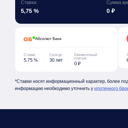
Ставка:
Сумма кр
5,75 %
0 ₽
Абсолют Банк
Ставка
Срок до
Ежемесячный
платеж
5,75 %
30 лет
0 ₽
*Ставки носят информационный характер, более п
информацию необходимо уточнить у
ипотечного бро