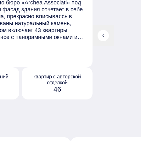
о бюро «Archea Associati» под
 фасад здания сочетает в себе
а, прекрасно вписываясь в
ваны натуральный камень,
ом включает 43 квартиры
chevron_left
 все с панорамными окнами и
ридоры и гардеробные. Также
о 706 квадратных метров с
ой отделкой формата «White Box
тделки в двух цветах: светлом
 расположено большое гранд-
нний
квартир с авторской
разделено на две зоны входа,
отделкой
смотрены лаунж-зоны с
46
ная гостиная и библиотека.
eauty-кабинет, фитнес-зал,
 занятий с репетитором. На
 с уютными лаунж-зонами. Для
инг.