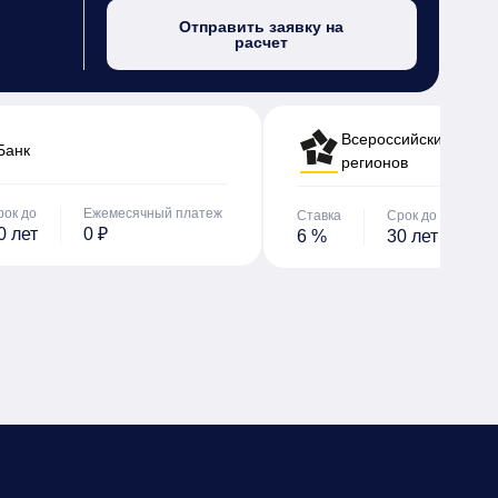
Отправить заявку на
расчет
Всероссийский банк 
Банк
регионов
рок до
Ежемесячный платеж
Ставка
Срок до
Е
0 лет
0 ₽
6 %
30 лет
0