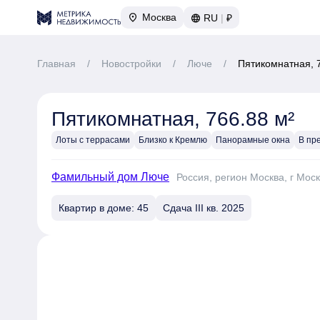
Москва
RU
|
₽
Главная
/
Новостройки
/
Люче
/
Пятикомнатная, 
Пятикомнатная, 766.88 м²
Лоты с террасами
Близко к Кремлю
Панорамные окна
Фамильный дом Люче
Россия, регион Москва, г Мос
Квартир в доме: 45
Сдача III кв. 2025