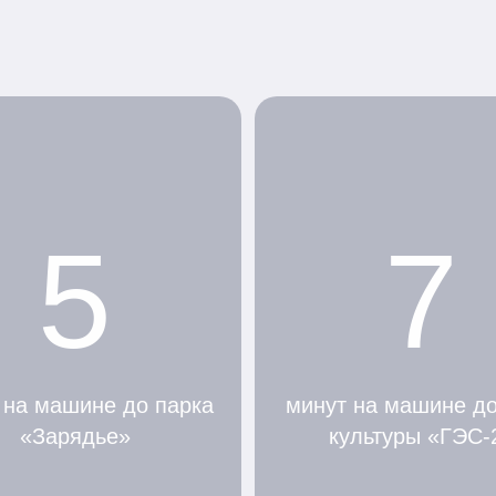
5
7
 на машине до парка
минут на машине д
«Зарядье»
культуры «ГЭС-