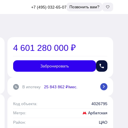
Позвонить вам?
+7 (495) 032-65-07
4 601 280 000 ₽
phone
Забронировать
chevron_right
В ипотеку
25 843 862 ₽/мес.
percent
Код объекта:
4026795
Арбатская
Метро:
Район:
ЦАО