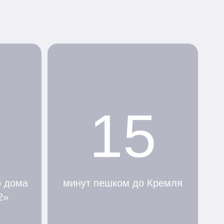
15
о дома
минут пешком до Кремля
2»