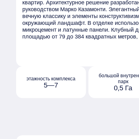
квартир. Архитектурное решение разработан
руководством Марко Казамонти. Элегантный
вечную классику и элементы конструктивизм
окружающий ландшафт. В отделке использо
микроцемент и латунные панели. Клубный д
площадью от 79 до 384 квадратных метров,
мастер-спальнями, имеющими приватные ко
доступны три пентхауса площадью от 348 д
террасами. Квартиры предлагаются с базов
Deluxe», а также есть возможность выбора о
«Chiara» и темном «Ombra». Внутри здания
большой внутре
лобби с высотой потолков 9 метров. Лобби 
этажность комплекса
парк
5—7
соединенные общей галереей. Здесь преду
0,5 Га
каминами, переговорные комнаты, музыкаль
Жителям доступны эксклюзивные удобства: b
студия йоги, детская комната и кабинет для
закрытой территории создан приватный сад
автомобилей предусмотрен подземный парк