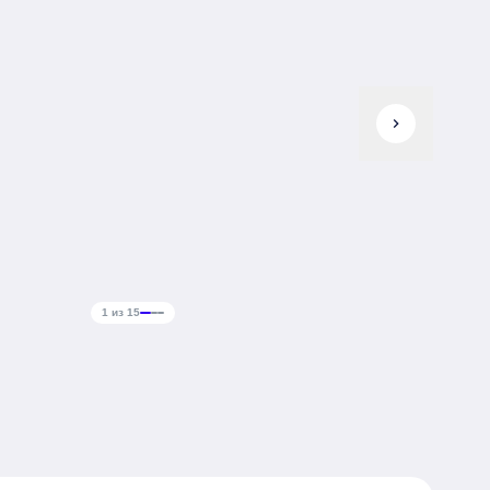
chevron_right
1 из 15