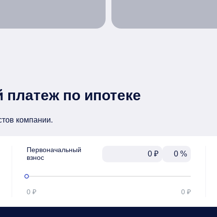
 платеж по ипотеке
стов компании.
Первоначальный

₽
%
взнос
0 ₽
0 ₽