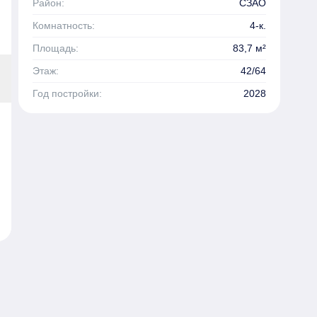
Район:
СЗАО
Комнатность:
4-к.
Площадь:
83,7 м²
Этаж:
42/64
Год постройки:
2028