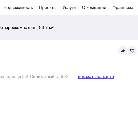
Недвижимость
Проекты
Услуги
О компании
Франшиза
Четырехкомнатная, 83.7 м²
reply
favorite_border
ва, проезд 3-й Силикатный, д 6 к2
—
показать на карте