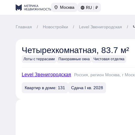
Москва
RU
|
₽
Главная
/
Новостройки
/
Level Звенигородская
/
Четырехкомнатная, 83.7 м²
Лоты с террасами
Панорамные окна
Чистовая отделка
Level Звенигородская
Россия, регион Москва, г Моск
Квартир в доме: 131
Сдача I кв. 2028