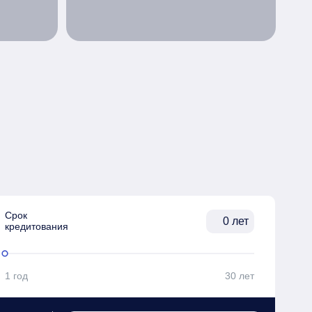
Срок

лет
кредитования
1 год
30 лет