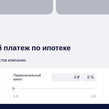
 платеж по ипотеке
стов компании.
Первоначальный

₽
%
взнос
0 ₽
0 ₽