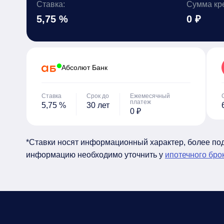
Ставка:
Сумма кр
5,75 %
0 ₽
Абсолют Банк
Ставка
Срок до
Ежемесячный
платеж
5,75 %
30 лет
0 ₽
*Ставки носят информационный характер, более п
информацию необходимо уточнить у
ипотечного бро