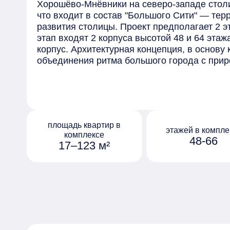
Хорошёво-Мнёвники на северо-западе столи
что входит в состав "Большого Сити" — тер
развития столицы. Проект предполагает 2 э
этап входят 2 корпуса высотой 48 и 64 этаж
корпус. Архитектурная концепция, в основу 
объединения ритма большого города с при
студией Станислава Михаловского. Образы
прибрежными скалами, Рельеф силуэтов ск
балконов. Дизайн лобби также соответствуе
мягкие оттенки природных материалов нап
в гармоничном сочетании с геометрией мега
площадь квартир в
предусмотрено 20 вариантов планировочны
этажей в компле
комплексе
48-66
представлены квартирами с окнами в пол, с
17–123 м²
Внутреннее пространство двора разделено
зон, каждая из которых предназначена для
деятельности: пространство организовано д
для занятий спортом, для работы на открыт
релаксации.