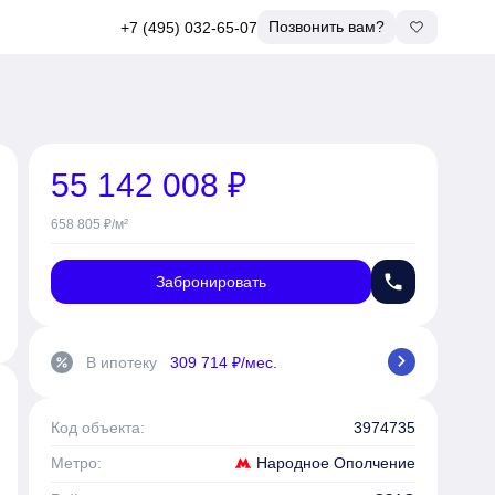
Позвонить вам?
+7 (495) 032-65-07
55 142 008 ₽
658 805 ₽/м²
phone
Забронировать
chevron_right
В ипотеку
309 714 ₽/мес.
percent
Код объекта:
3974735
Народное Ополчение
Метро: