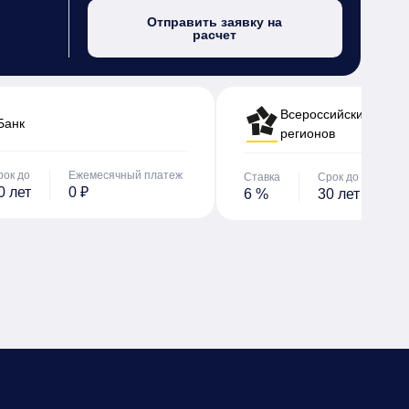
Отправить заявку на
расчет
Всероссийский банк 
Банк
регионов
рок до
Ежемесячный платеж
Ставка
Срок до
Е
0 лет
0 ₽
6 %
30 лет
0