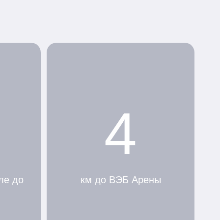
4
ле до
км до ВЭБ Арены