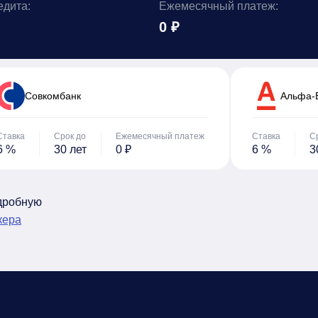
едита:
Ежемесячный платеж:
0 ₽
Cовкомбанк
Альфа-
Ставка
Срок до
Ежемесячный платеж
Ставка
С
6 %
30 лет
0 ₽
6 %
3
одробную
кера