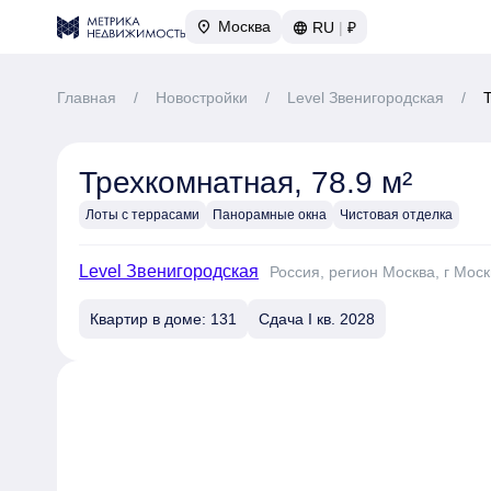
Москва
RU
|
₽
Главная
/
Новостройки
/
Level Звенигородская
/
Трехкомнатная, 78.9 м²
Лоты с террасами
Панорамные окна
Чистовая отделка
Level Звенигородская
Россия, регион Москва, г Моск
Квартир в доме: 131
Сдача I кв. 2028