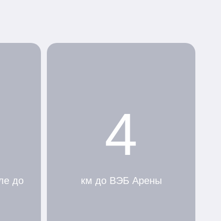
4
ле до
км до ВЭБ Арены