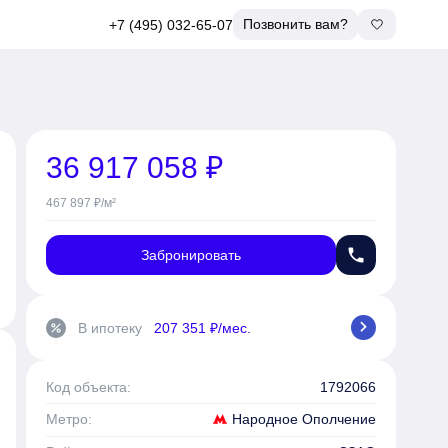
Позвонить вам?
+7 (495) 032-65-07
36 917 058 ₽
467 897 ₽/м²
phone
Забронировать
chevron_right
В ипотеку
207 351 ₽/мес.
percent
Код объекта:
1792066
Народное Ополчение
Метро: