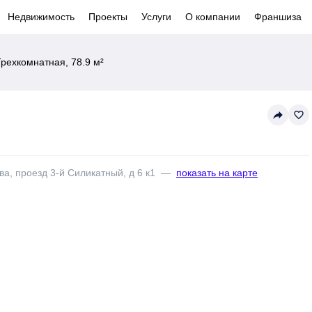
Недвижимость
Проекты
Услуги
О компании
Франшиза
Трехкомнатная, 78.9 м²
reply
favorite_border
ва, проезд 3-й Силикатный, д 6 к1
—
показать на карте