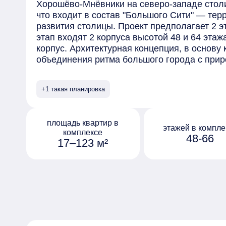
Хорошёво-Мнёвники на северо-западе столи
что входит в состав "Большого Сити" — тер
развития столицы. Проект предполагает 2 э
этап входят 2 корпуса высотой 48 и 64 этаж
корпус. Архитектурная концепция, в основу 
объединения ритма большого города с при
студией Станислава Михаловского. Образы
прибрежными скалами, Рельеф силуэтов ск
+1 такая планировка
балконов. Дизайн лобби также соответствуе
мягкие оттенки природных материалов нап
в гармоничном сочетании с геометрией мега
площадь квартир в
предусмотрено 20 вариантов планировочны
этажей в компле
комплексе
48-66
представлены квартирами с окнами в пол, с
17–123 м²
Внутреннее пространство двора разделено
зон, каждая из которых предназначена для
деятельности: пространство организовано д
для занятий спортом, для работы на открыт
релаксации.