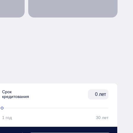
Срок

лет
кредитования
1 год
30 лет