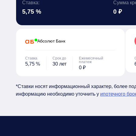
Ставка:
Сумма кр
5,75 %
0 ₽
Абсолют Банк
Ставка
Срок до
Ежемесячный
платеж
5,75 %
30 лет
0 ₽
*Ставки носят информационный характер, более п
информацию необходимо уточнить у
ипотечного бро