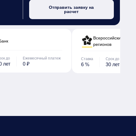
Отправить заявку на
расчет
Всероссийский банк 
Банк
регионов
рок до
Ежемесячный платеж
Ставка
Срок до
Е
0 лет
0 ₽
6 %
30 лет
0