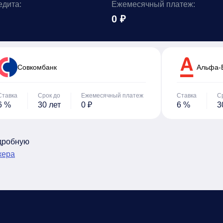
едита:
Ежемесячный платеж:
0 ₽
Cовкомбанк
Альфа-
Ставка
Срок до
Ежемесячный платеж
Ставка
С
6 %
30 лет
0 ₽
6 %
3
одробную
кера