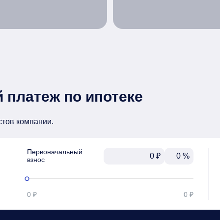
 платеж по ипотеке
стов компании.
Первоначальный

₽
%
взнос
0 ₽
0 ₽