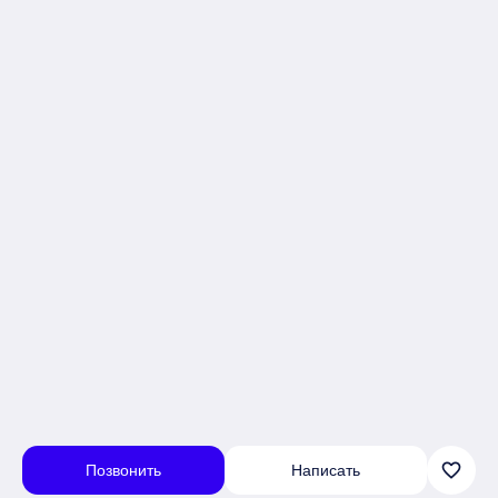
favorite_border
Позвонить
Написать