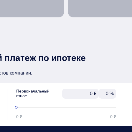
 платеж по ипотеке
стов компании.
Первоначальный

₽
%
взнос
0 ₽
0 ₽