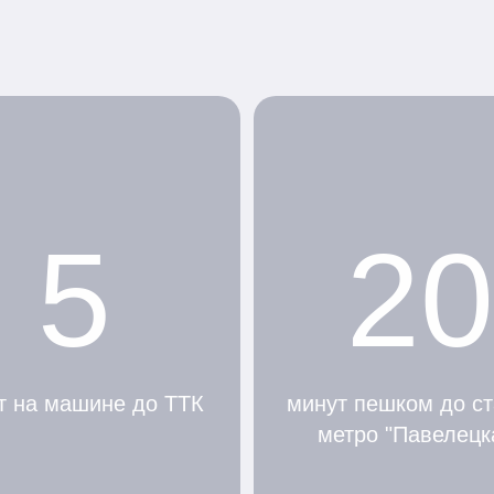
5
20
т на машине до ТТК
минут пешком до с
метро "Павелецк