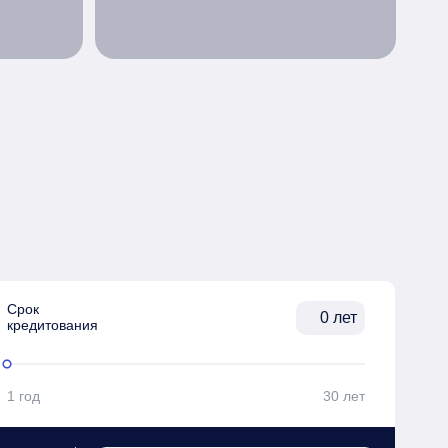
Срок

лет
кредитования
1 год
30 лет