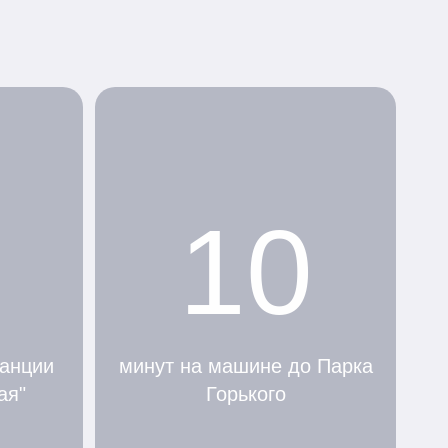
10
танции
минут на машине до Парка
ая"
Горького