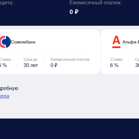
едита:
Ежемесячный платеж:
0 ₽
Cовкомбанк
Альфа-
Ставка
Срок до
Ежемесячный платеж
Ставка
С
6 %
30 лет
0 ₽
6 %
3
одробную
кера