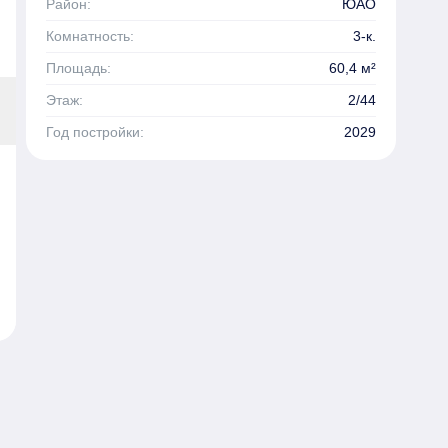
Район:
ЮАО
Комнатность:
3-к.
Площадь:
60,4 м²
Этаж:
2/44
Год постройки:
2029