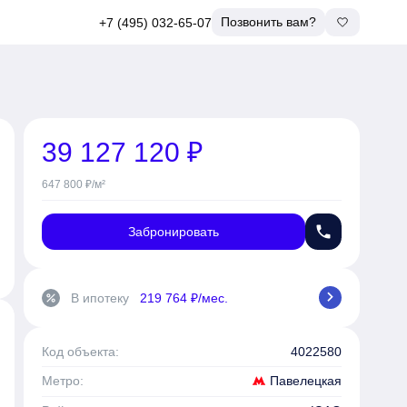
Позвонить вам?
+7 (495) 032-65-07
39 127 120 ₽
647 800 ₽/м²
phone
Забронировать
chevron_right
В ипотеку
219 764 ₽/мес.
percent
Код объекта:
4022580
Павелецкая
Метро: