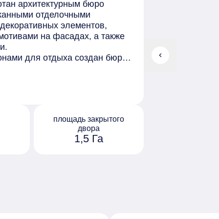
отан архитектурным бюро
сканными отделочными
 декоративных элементов,
мотивами на фасадах, а также
и.
chevron_left
онами для отдыха создан бюро
уютные гостиные, зоны для
е для посылок, лаундж-
ойки колёс и лап животных.
нировок: предлагаются
и европланировки. Небольшое
площадь закрытого
 способствует созданию
двора
хаусы предлагают
1,5 Га
вописные набережные.
нглийского парка представляет
суга жителей. На территории
, на которых дети и взрослые