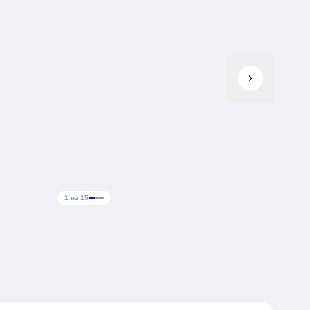
chevron_right
1 из 15