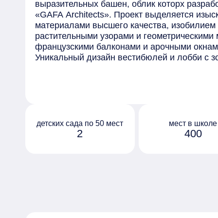
выразительных башен, облик которх разраб
«GAFA Architects». Проект выделяется изы
материалами высшего качества, изобилием
растительными узорами и геометрическими 
французскими балконами и арочными окнам
Уникальный дизайн вестибюлей и лобби с з
«HAAST» в стиле ар-деко, там обустроены 
приватных бесед, зона ресепшен, помещени
пространства, колясочные с комнатой для м
В проекте предусмотрено разнообразие пла
квартиры как классического формата, так 
количество квартир на этаже — от 4 до 6 —
детских сада по 50 мест
мест в школе
2
400
атмосферы уединения и приватности. Пент
великолепные виды на центр столицы и жи
Благоустройство закрытого двора в стиле а
собой уютное пространство для отдыха и до
обустроены детские и спортивные площадки
могут проводить свободное время.