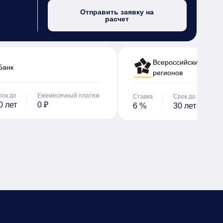
Отправить заявку на
расчет
Всероссийский банк 
Банк
регионов
рок до
Ежемесячный платеж
Ставка
Срок до
Е
0 лет
0 ₽
6 %
30 лет
0