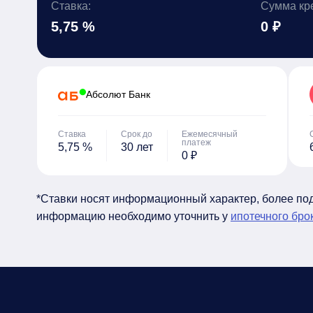
Ставка:
Сумма кр
5,75 %
0 ₽
Абсолют Банк
Ставка
Срок до
Ежемесячный
платеж
5,75 %
30 лет
0 ₽
*Ставки носят информационный характер, более п
информацию необходимо уточнить у
ипотечного бро