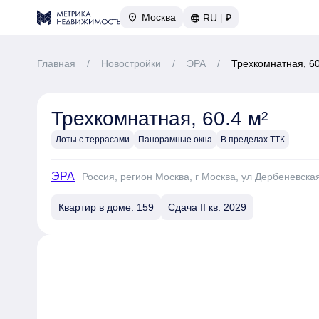
Москва
RU
|
₽
Главная
/
Новостройки
/
ЭРА
/
Трехкомнатная, 60
Трехкомнатная, 60.4 м²
Лоты с террасами
Панорамные окна
В пределах ТТК
ЭРА
Россия, регион Москва, г Москва, ул Дербеневская
Квартир в доме: 159
Сдача II кв. 2029