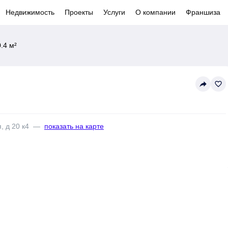
Недвижимость
Проекты
Услуги
О компании
Франшиза
.4 м²
reply
favorite_border
, д 20 к4
—
показать на карте