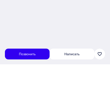
favorite_border
Позвонить
Написать