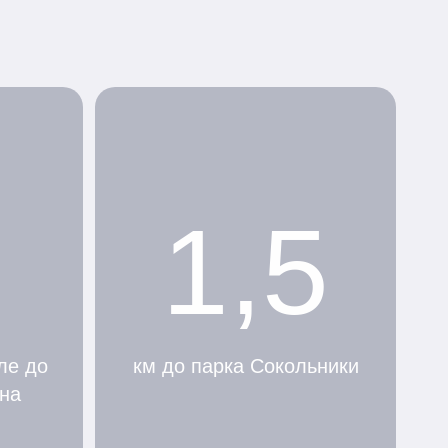
1,5
ле до
км до парка Сокольники
на