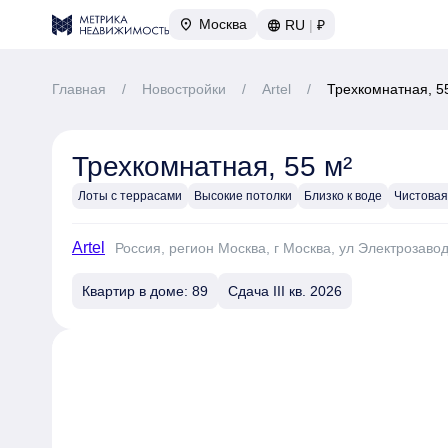
Москва
RU
|
₽
Главная
/
Новостройки
/
Artel
/
Трехкомнатная, 5
Трехкомнатная, 55 м²
Лоты с террасами
Высокие потолки
Близко к воде
Чистовая
Artel
Россия, регион Москва, г Москва, ул Электрозавод
Квартир в доме: 89
Сдача III кв. 2026