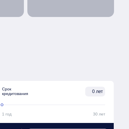
Срок

лет
кредитования
1 год
30 лет