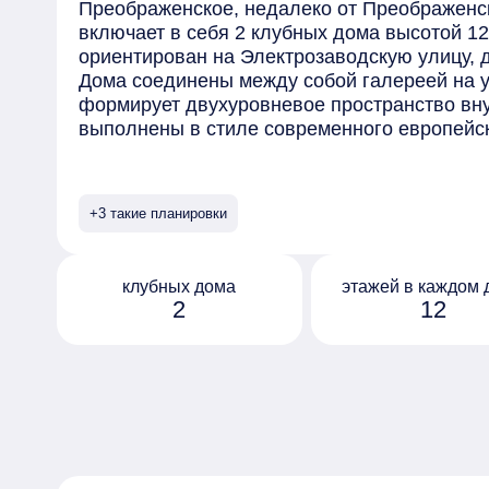
Преображенское, недалеко от Преображенс
включает в себя 2 клубных дома высотой 12
ориентирован на Электрозаводскую улицу, д
Дома соединены между собой галереей на у
формирует двухуровневое пространство вну
выполнены в стиле современного европейс
гамма фасадов подчёркнуто строгая. Лобби
просторные пространства с высокими потол
света, обеспечиваемым увеличенными окнам
+3 такие планировки
имеется переговорная комната с возможнос
предлагается 27 планировочных решений, 
24,8 м² до четырёхкомнатных квартир евро
клубных дома
этажей в каждом 
квартир предусмотрены гардеробные. Среди
2
12
террасами и лоджиями, с кухней-гостиной и
соединительной галереей устроена парадная
резидентов и гостей с видом на внутренний
Лестница ведёт на второй уровень двора, г
Для самых маленьких жителей ЖК обустроен
функциональные зоны в зависимости от воз