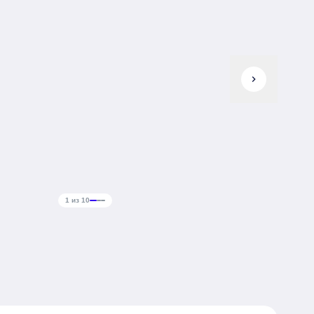
chevron_right
1 из 10