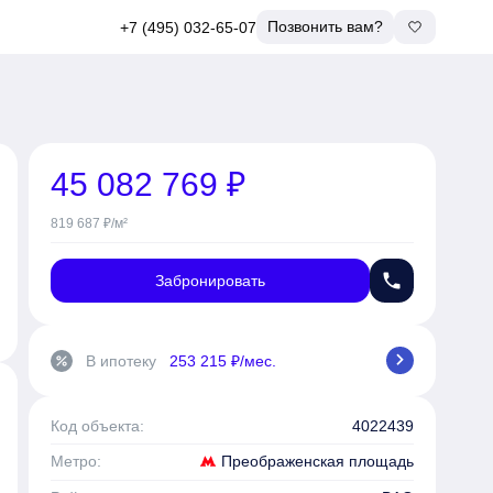
Позвонить вам?
+7 (495) 032-65-07
45 082 769 ₽
819 687 ₽/м²
phone
Забронировать
chevron_right
В ипотеку
253 215 ₽/мес.
percent
Код объекта:
4022439
Преображенская площадь
Метро: