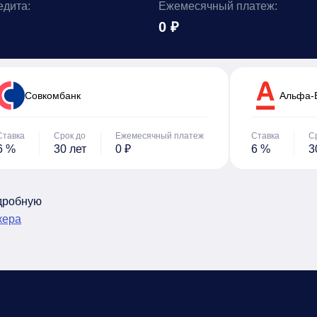
едита:
Ежемесячный платеж:
0 ₽
Cовкомбанк
Альфа-
Ставка
Срок до
Ежемесячный платеж
Ставка
С
6 %
30 лет
0 ₽
6 %
3
одробную
кера