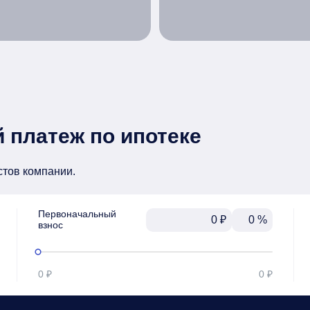
 платеж по ипотеке
стов компании.
Первоначальный

₽
%
взнос
0 ₽
0 ₽