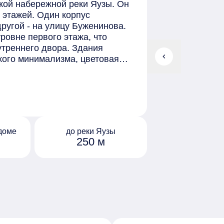
кой набережной реки Яузы. Он
 этажей. Один корпус
ругой - на улицу Буженинова.
ровне первого этажа, что
треннего двора. Здания
chevron_left
кого минимализма, цветовая
 корпусов представляют собой
ками и обилием естественного
и. В одном из корпусов также
тью бронирования. В комплексе
начиная от студий площадью
формата. В ряде двухкомнатных
доме
до реки Яузы
 редких форматов - квартиры с
250 м
 спальней с рабочей зоной. Под
 гостиная - место встречи
 сад вечнозелёных растений.
де расположена обща терраса.
 игровой сад, разделённый на
раста детей.