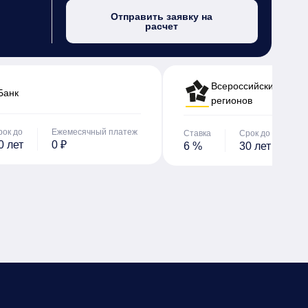
Отправить заявку на
расчет
Всероссийский банк 
Банк
регионов
рок до
Ежемесячный платеж
Ставка
Срок до
Е
0 лет
0 ₽
6 %
30 лет
0