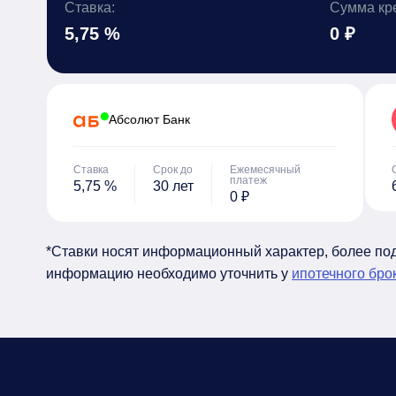
Ставка:
Сумма кр
5,75 %
0 ₽
Абсолют Банк
Ставка
Срок до
Ежемесячный
платеж
5,75 %
30 лет
0 ₽
*Ставки носят информационный характер, более п
информацию необходимо уточнить у
ипотечного бро