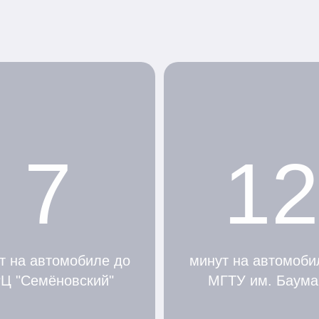
7
12
т на автомобиле до
минут на автомоби
Ц "Семёновский"
МГТУ им. Баума