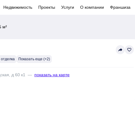
Недвижимость
Проекты
Услуги
О компании
Франшиза
5 м²
reply
favorite_border
 отделка
Показать еще (+2)
ская, д 60 к1
—
показать на карте