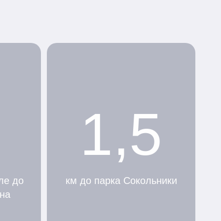
1,5
ле до
км до парка Сокольники
на