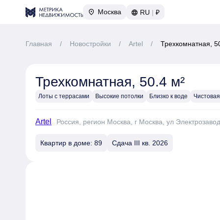
Москва
RU
|
₽
Главная
/
Новостройки
/
Artel
/
Трехкомнатная, 50
Трехкомнатная, 50.4 м²
Лоты с террасами
Высокие потолки
Близко к воде
Чистовая
Artel
Россия, регион Москва, г Москва, ул Электрозавод
Квартир в доме: 89
Сдача III кв. 2026