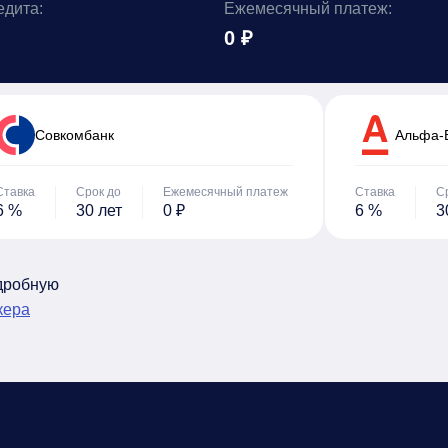
едита:
Ежемесячный платеж:
0 ₽
Cовкомбанк
Альфа-
Ставка
Срок до
Ежемесячный платеж
Ставка
С
6 %
30 лет
0 ₽
6 %
3
одробную
кера