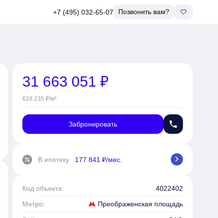
Позвонить вам?
+7 (495) 032-65-07
31 663 051 ₽
628 235 ₽/м²
phone
Забронировать
chevron_right
В ипотеку
177 841 ₽/мес.
percent
Код объекта:
4022402
Преображенская площадь
Метро: