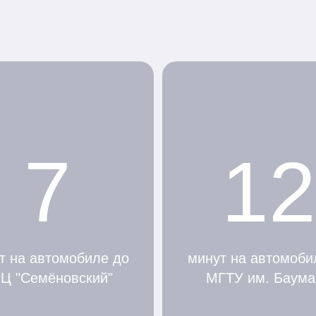
7
12
т на автомобиле до
минут на автомоби
Ц "Семёновский"
МГТУ им. Баума