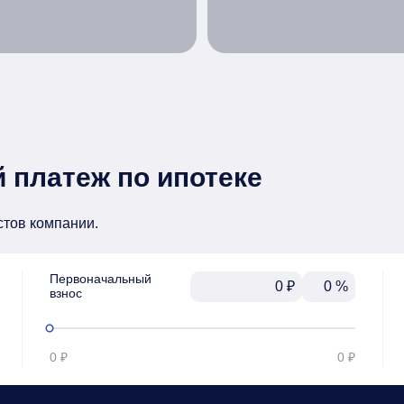
 платеж по ипотеке
стов компании.
Первоначальный

₽
%
взнос
0 ₽
0 ₽