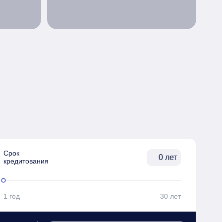
Срок

лет
кредитования
1 год
30 лет