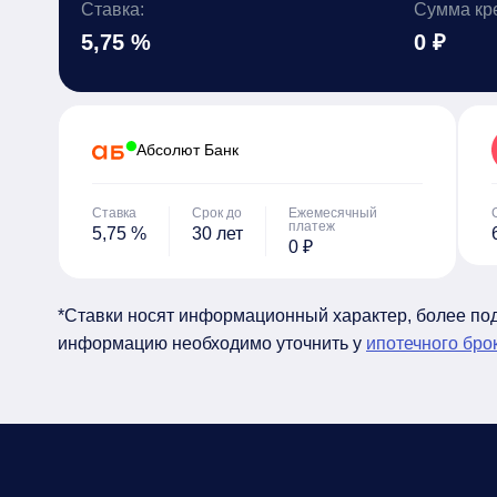
Ставка:
Сумма кр
5,75 %
0 ₽
Абсолют Банк
Ставка
Срок до
Ежемесячный
платеж
5,75 %
30 лет
0 ₽
*Ставки носят информационный характер, более п
информацию необходимо уточнить у
ипотечного бро