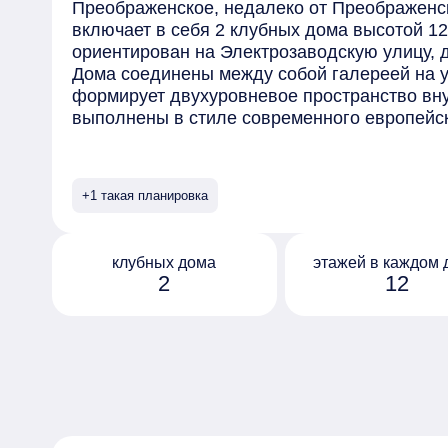
Преображенское, недалеко от Преображенс
включает в себя 2 клубных дома высотой 12
ориентирован на Электрозаводскую улицу, д
Дома соединены между собой галереей на у
формирует двухуровневое пространство вну
выполнены в стиле современного европейс
гамма фасадов подчёркнуто строгая. Лобби
просторные пространства с высокими потол
света, обеспечиваемым увеличенными окнам
+1 такая планировка
имеется переговорная комната с возможнос
предлагается 27 планировочных решений, 
24,8 м² до четырёхкомнатных квартир евро
клубных дома
этажей в каждом 
квартир предусмотрены гардеробные. Среди
2
12
террасами и лоджиями, с кухней-гостиной и
соединительной галереей устроена парадная
резидентов и гостей с видом на внутренний
Лестница ведёт на второй уровень двора, г
Для самых маленьких жителей ЖК обустроен
функциональные зоны в зависимости от воз