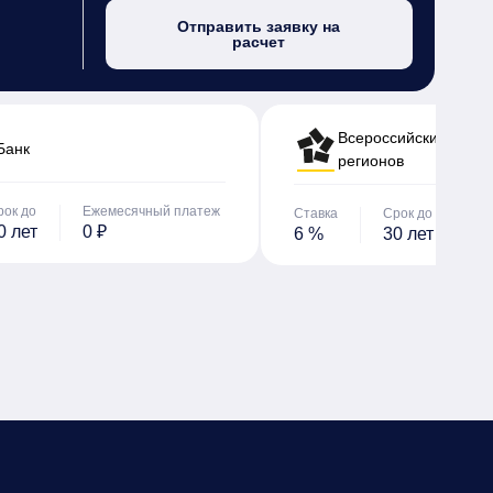
Отправить заявку на
расчет
Всероссийский банк 
Банк
регионов
рок до
Ежемесячный платеж
Ставка
Срок до
Е
0 лет
0 ₽
6 %
30 лет
0