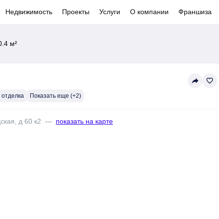
Недвижимость
Проекты
Услуги
О компании
Франшиза
.4 м²
reply
favorite_border
 отделка
Показать еще (+2)
ская, д 60 к2
—
показать на карте