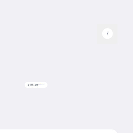
chevron_right
1 из 10