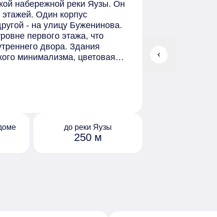
кой набережной реки Яузы. Он
 этажей. Один корпус
ругой - на улицу Буженинова.
ровне первого этажа, что
треннего двора. Здания
chevron_left
кого минимализма, цветовая
 корпусов представляют собой
ками и обилием естественного
и. В одном из корпусов также
тью бронирования. В комплексе
начиная от студий площадью
формата. В ряде двухкомнатных
доме
до реки Яузы
 редких форматов - квартиры с
250 м
 спальней с рабочей зоной. Под
 гостиная - место встречи
 сад вечнозелёных растений.
де расположена обща терраса.
 игровой сад, разделённый на
раста детей.