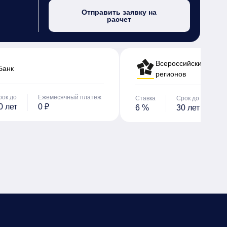
Отправить заявку на
расчет
Всероссийский банк 
Банк
регионов
рок до
Ежемесячный платеж
Ставка
Срок до
Е
0 лет
0 ₽
6 %
30 лет
0