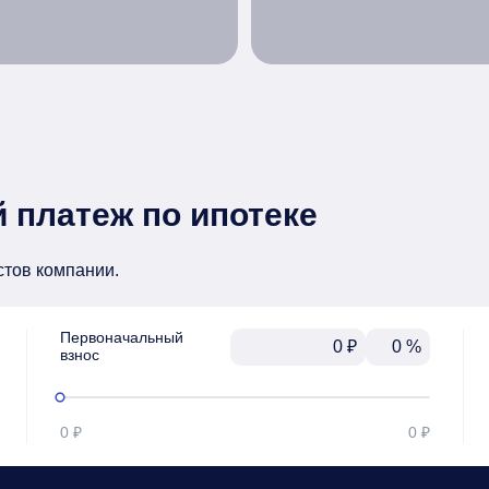
 платеж по ипотеке
стов компании.
Первоначальный

₽
%
взнос
0 ₽
0 ₽