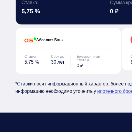
Ставка:
Сумма кр
5,75 %
0 ₽
Абсолют Банк
Ставка
Срок до
Ежемесячный
платеж
5,75 %
30 лет
0 ₽
*Ставки носят информационный характер, более п
информацию необходимо уточнить у
ипотечного бро