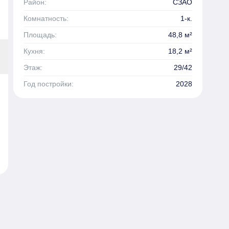
Район:
СЗАО
Комнатность:
1-к.
Площадь:
48,8 м²
Кухня:
18,2 м²
Этаж:
29/42
Год постройки:
2028