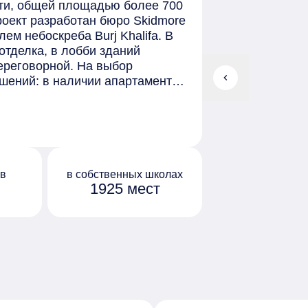
сти, общей площадью более 700
роект разработан бюро Skidmore
лем небоскреба Burj Khalifa. В
тделка, в лобби зданий
переговорной. На выбор
chevron_left
шений: в наличии апартаменты,
ки. Из нестандартных
тхаусы на последних этажах с
вки камина, квартиры с
ажные таунхаусы с террасой на
 отделки и с предчистовой
учайных прохожих. Вход
ов
в собственных школах
1925 мест
роект ландшафтного дизайна
тории - центральный парк
дыха с развлечениями для детей