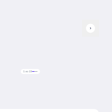
chevron_right
1 из 15