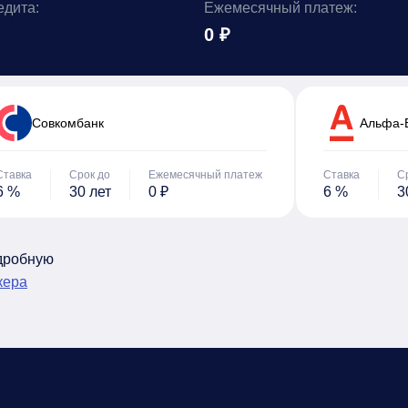
едита:
Ежемесячный платеж:
0 ₽
Cовкомбанк
Альфа-
Ставка
Срок до
Ежемесячный платеж
Ставка
С
6 %
30 лет
0 ₽
6 %
3
одробную
кера