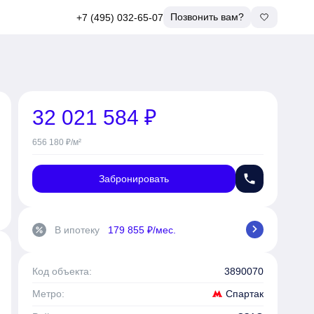
Позвонить вам?
+7 (495) 032-65-07
32 021 584 ₽
656 180 ₽/м²
phone
Забронировать
chevron_right
В ипотеку
179 855 ₽/мес.
percent
Код объекта:
3890070
Спартак
Метро: