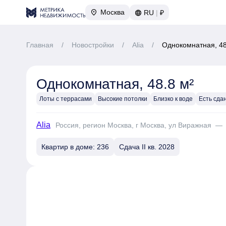
Москва
RU
|
₽
Главная
/
Новостройки
/
Alia
/
Однокомнатная, 48
Однокомнатная, 48.8 м²
Лоты с террасами
Высокие потолки
Близко к воде
Есть сда
Alia
Россия, регион Москва, г Москва, ул Виражная
Квартир в доме: 236
Сдача II кв. 2028