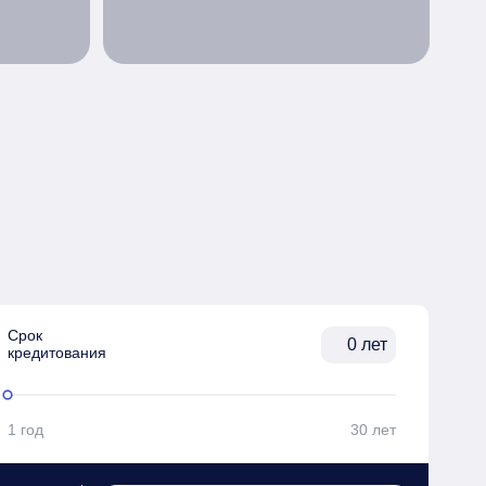
Срок

лет
кредитования
1 год
30 лет