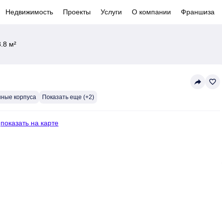
Недвижимость
Проекты
Услуги
О компании
Франшиза
.8 м²
reply
favorite_border
нные корпуса
Показать еще (+2)
—
показать на карте