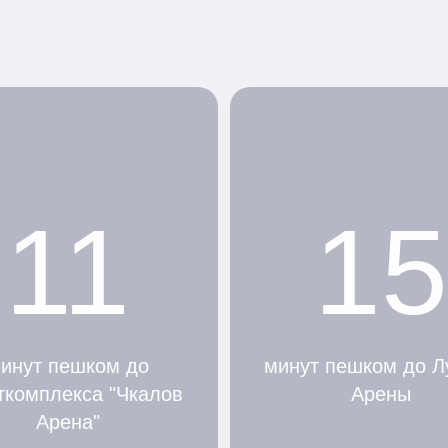
11
15
инут пешком до
минут пешком до Л
ткомплекса "Чкалов
Арены
Арена"