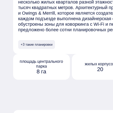
несколько жилых кварталов разной этажно
тысяч квадратных метров. Архитектурный п
и Owings & Merrill, которое является создате
каждом подъезде выполнена дизайнерская о
обустроены зоны для коворкинга с Wi-Fi и 
предложено более сотни планировочных ре
как классического типа, так и европланиров
предложений можно отметить приватные пен
+3 такие планировки
окнами на 4 стороны и возможностью устано
угловым панорамным остеклением и двухэт
крыше. Квартиры передаются дольщикам без
площадь центрального
отделкой. Комплекса закрыт от машин и сл
жилых корпус
парка
20
осуществляется по специальным картам. П
8 га
разработан в компании Gillespies. На терри
площадью 8 гектаров, включающий зону от
и взрослых.