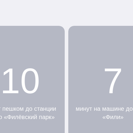
10
7
 пешком до станции
минут на машине до
о «Филёвский парк»
«Фили»