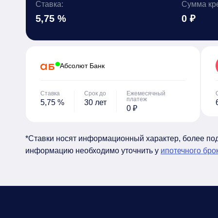
Ставка:
Сумма кр
5,75 %
0 ₽
Абсолют Банк
Ставка
Срок до
Ежемесячный
платеж
5,75 %
30 лет
0 ₽
*Ставки носят информационный характер, более п
информацию необходимо уточнить у
ипотечного бро