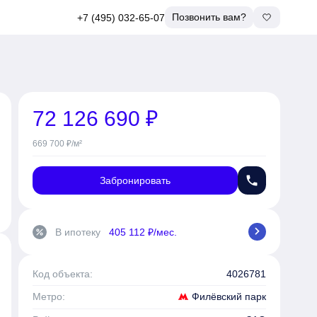
Позвонить вам?
+7 (495) 032-65-07
72 126 690 ₽
669 700 ₽/м²
phone
Забронировать
chevron_right
В ипотеку
405 112 ₽/мес.
percent
Код объекта:
4026781
Филёвский парк
Метро: