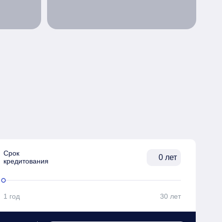
Срок

лет
кредитования
1 год
30 лет