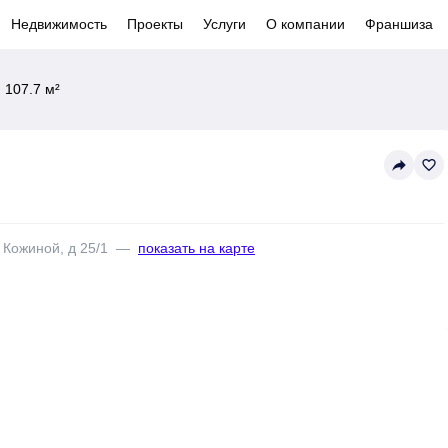
Недвижимость
Проекты
Услуги
О компании
Франшиза
 107.7 м²
reply
favorite_border
 Кожиной, д 25/1
—
показать на карте