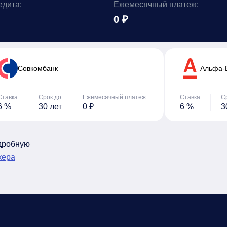
едита:
Ежемесячный платеж:
0 ₽
Cовкомбанк
Альфа-
Ставка
Срок до
Ежемесячный платеж
Ставка
С
6 %
30 лет
0 ₽
6 %
3
одробную
кера