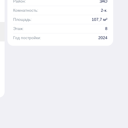
Район:
ЗАО
Комнатность:
2-к.
Площадь:
107,7 м²
Этаж:
8
Год постройки:
2024