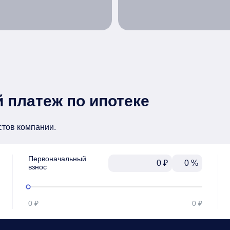
 платеж по ипотеке
стов компании.
Первоначальный

₽
%
взнос
0 ₽
0 ₽