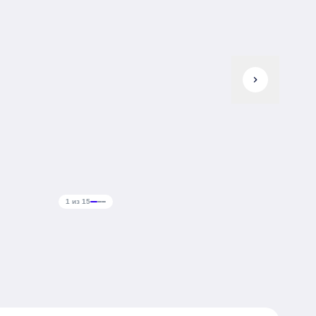
chevron_right
1 из 15