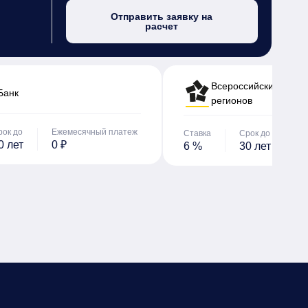
Отправить заявку на
расчет
Всероссийский банк 
Банк
регионов
рок до
Ежемесячный платеж
Ставка
Срок до
Е
0 лет
0 ₽
6 %
30 лет
0