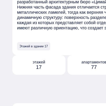
разработанный архитектурным бюро «Цима
Нижняя часть фасада здания отличается ст
металлических ламелей, тогда как верхняя 
динамичную структуру: поверхность разделе
каждая из которых представляет собой отд
имеют различную ориентацию, что создает
солнечным бликам и преломлению света. Н
предназначен для офисов, а верхние этажи
с предчистовой отделкой, панорамными окн
Этажей в здании 17
метра. Из окон открываются живописные ви
Воробьевы горы. На седьмом этаже находит
терраса, доступная исключительно для жил
этажей
апартаменто
закрытый внутренний дворик для отдыха. В
17
77
предусмотрены фитнес-зал с панорамными о
предусмотрены постаматы для курьерских ус
умные дисплеи в лифтах с информацией о 
мониторингом транспортной ситуации и со
автовладельцев спроектирован подземный п
отделкой.