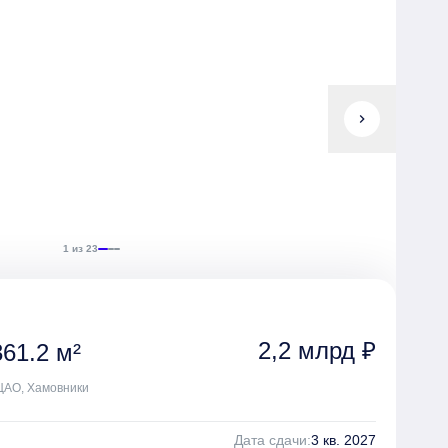
chevron_right
1 из 23
2,2 млрд ₽
61.2 м²
 ЦАО, Хамовники
Дата сдачи:
3 кв. 2027