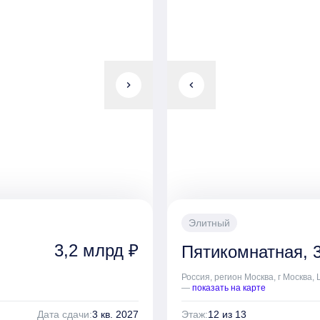
chevron_right
chevron_left
Элитный
3,2 млрд ₽
Пятикомнатная, 3
Россия, регион Москва, г Москва,
—
показать на карте
Дата сдачи:
3 кв. 2027
Этаж:
12 из 13