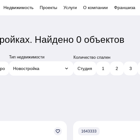
Недвижимость
Проекты
Услуги
О компании
Франшиза
тройках.
Найдено 0 объектов
Тип недвижимости
Количество спален
keyboard_arrow_down
ро
Новостройка
Студия
1
2
3
favorite_border
1643333