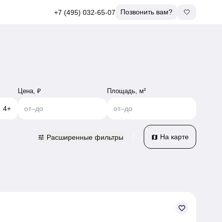
Позвонить вам?
+7 (495) 032-65-07
Цена, ₽
Площадь, м²
4+
от
–
до
от
–
до
На карте
Расширенные фильтры
tune
map
favorite_border