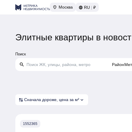
Москва
RU
|
₽
Элитные квартиры в новос
Поиск
search
Район
Мет
expand_more
Сначала дороже, цена за м²
1552365