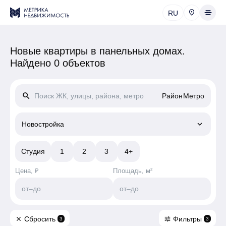
RU
Новые квартиры в панельных домах.
Найдено 0 объектов
search
Район
Метро
keyboard_arrow_down
Новостройка
Студия
1
2
3
4+
Цена, ₽
Площадь, м²
от
–
до
от
–
до
Сбросить
Фильтры
close
tune
3
3