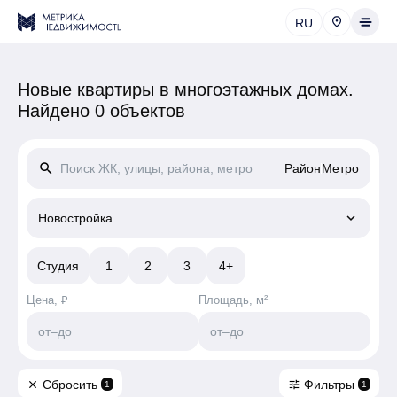
RU
Новые квартиры в многоэтажных домах.
Найдено 0 объектов
search
Район
Метро
keyboard_arrow_down
Новостройка
Студия
1
2
3
4+
Цена, ₽
Площадь, м²
от
–
до
от
–
до
Сбросить
Фильтры
close
tune
1
1