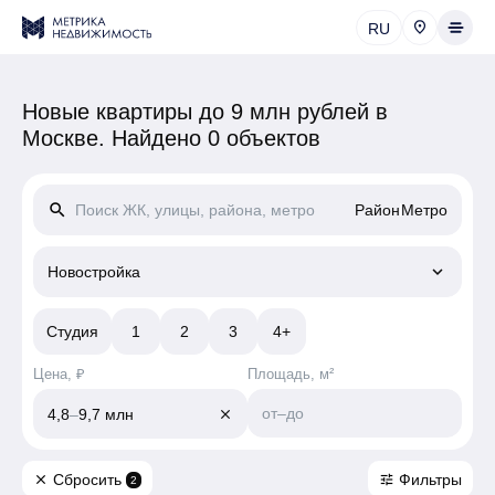
RU
Новые квартиры до 9 млн рублей в
Москве.
Найдено 0 объектов
search
Район
Метро
keyboard_arrow_down
Новостройка
Студия
1
2
3
4+
Цена, ₽
Площадь, м²
от
–
до
4,8
–
9,7 млн
close
Сбросить
Фильтры
close
tune
2